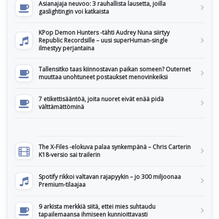
Asianajaja neuvoo: 3 rauhallista lausetta, joilla
gaslightingin voi katkaista
KPop Demon Hunters -tähti Audrey Nuna siirtyy
Republic Recordsille – uusi superHuman-single
ilmestyy perjantaina
Tallensitko taas kiinnostavan paikan someen? Outernet
muuttaa unohtuneet postaukset menovinkeiksi
7 etikettisääntöä, joita nuoret eivät enää pidä
välttämättöminä
The X-Files -elokuva palaa synkempänä – Chris Carterin
K18-versio sai trailerin
Spotify rikkoi valtavan rajapyykin – jo 300 miljoonaa
Premium-tilaajaa
9 arkista merkkiä siitä, ettei mies suhtaudu
tapailemaansa ihmiseen kunnioittavasti