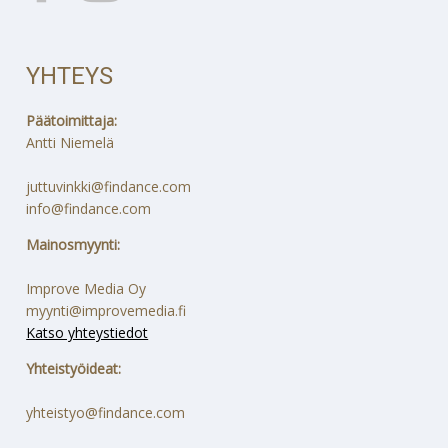
YHTEYS
Päätoimittaja:
Antti Niemelä
juttuvinkki@findance.com
info@findance.com
Mainosmyynti:
Improve Media Oy
myynti@improvemedia.fi
Katso yhteystiedot
Yhteistyöideat:
yhteistyo@findance.com