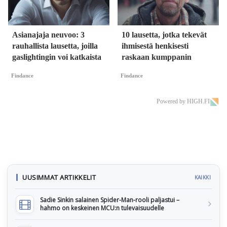
Asianajaja neuvoo: 3
10 lausetta, jotka tekevät
rauhallista lausetta, joilla
ihmisestä henkisesti
gaslightingin voi katkaista
raskaan kumppanin
Findance
Findance
Powered by HIGH.FI
UUSIMMAT ARTIKKELIT
KAIKKI
Sadie Sinkin salainen Spider-Man-rooli paljastui –
hahmo on keskeinen MCU:n tulevaisuudelle