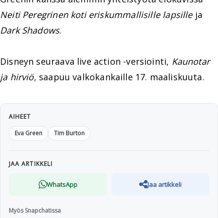
Neiti Peregrinen koti eriskummallisille lapsille
ja
Dark Shadows
.
Disneyn seuraava live action -versiointi,
Kaunotar
ja hirviö
, saapuu valkokankaille 17. maaliskuuta.
AIHEET
Eva Green
Tim Burton
JAA ARTIKKELI
WhatsApp
Jaa artikkeli
Myös Snapchatissa