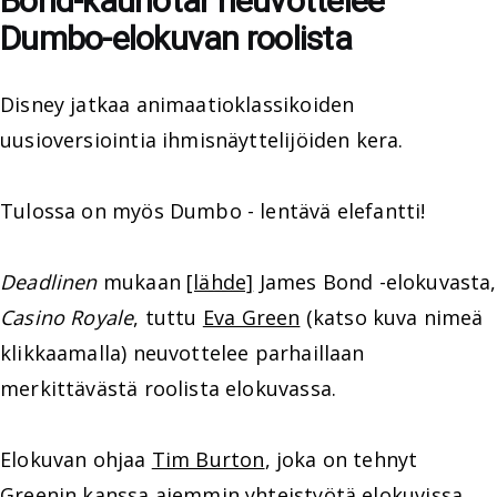
Bond-kaunotar neuvottelee
Dumbo-elokuvan roolista
Disney jatkaa animaatioklassikoiden
uusioversiointia ihmisnäyttelijöiden kera.
Tulossa on myös Dumbo - lentävä elefantti!
Deadlinen
mukaan
[lähde]
James Bond -elokuvasta,
Casino Royale
, tuttu
Eva Green
(katso kuva nimeä
klikkaamalla) neuvottelee parhaillaan
merkittävästä roolista elokuvassa.
Elokuvan ohjaa
Tim Burton
, joka on tehnyt
Greenin kanssa aiemmin yhteistyötä elokuvissa