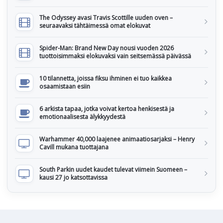
The Odyssey avasi Travis Scottille uuden oven –
seuraavaksi tähtäimessä omat elokuvat
Spider-Man: Brand New Day nousi vuoden 2026
tuottoisimmaksi elokuvaksi vain seitsemässä päivässä
10 tilannetta, joissa fiksu ihminen ei tuo kaikkea
osaamistaan esiin
6 arkista tapaa, jotka voivat kertoa henkisestä ja
emotionaalisesta älykkyydestä
Warhammer 40,000 laajenee animaatiosarjaksi – Henry
Cavill mukana tuottajana
South Parkin uudet kaudet tulevat viimein Suomeen –
kausi 27 jo katsottavissa