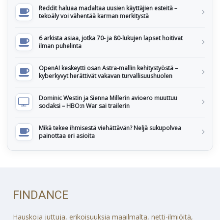
Reddit haluaa madaltaa uusien käyttäjien esteitä –
tekoäly voi vähentää karman merkitystä
6 arkista asiaa, jotka 70- ja 80-lukujen lapset hoitivat
ilman puhelinta
OpenAI keskeytti osan Astra-mallin kehitystyöstä –
kyberkyvyt herättivät vakavan turvallisuushuolen
Dominic Westin ja Sienna Millerin avioero muuttuu
sodaksi – HBO:n War sai trailerin
Mikä tekee ihmisestä viehättävän? Neljä sukupolvea
painottaa eri asioita
FINDANCE
Hauskoja juttuja, erikoisuuksia maailmalta, netti-ilmiöitä,