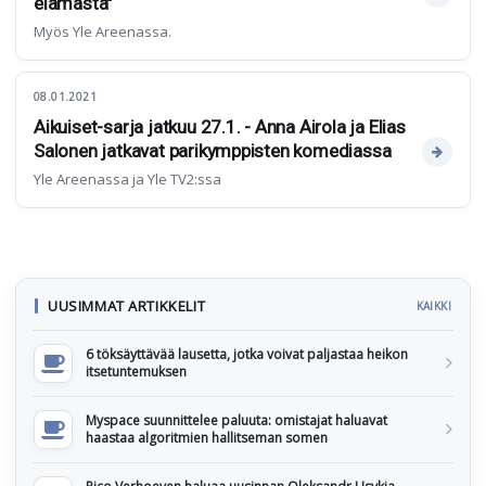
elämästä"
Myös Yle Areenassa.
08.01.2021
Aikuiset-sarja jatkuu 27.1. - Anna Airola ja Elias
Salonen jatkavat parikymppisten komediassa
Yle Areenassa ja Yle TV2:ssa
UUSIMMAT ARTIKKELIT
KAIKKI
6 töksäyttävää lausetta, jotka voivat paljastaa heikon
itsetuntemuksen
Myspace suunnittelee paluuta: omistajat haluavat
haastaa algoritmien hallitseman somen