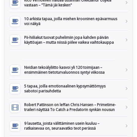
Rico Verhoeven haluaa uusinnan Oleksandr Usykia
vastaan – "Tämä jäi kesken"
10 arkista tapaa, joilla miehen krooninen epävarmuus
voi näkyä
Pii-hiiliakut tuovat puhelimiin jopa kahden päivän
käyttöajan – mutta niissä piilee vaikea vaihtokauppa
Nvidian tekoälyliitto kasvoi yli 120 toimijaan –
ensimmäinen tietoturvaluonnos syntyi viikossa
5 tapaa, joilla emotionaalinen kypsymättömyys
sabotoi parisuhdetta
Robert Pattinson on leffan Chris Hansen – Primetime-
traileri näyttää To Catch a Predatorin synkän nousun
9 lausetta, joista välittäminen usein kuuluu –
ratkaisevaa on, seuraavatko teot perässä