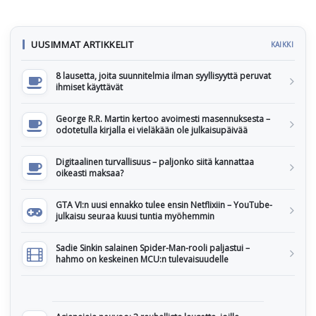
UUSIMMAT ARTIKKELIT
KAIKKI
8 lausetta, joita suunnitelmia ilman syyllisyyttä peruvat
ihmiset käyttävät
George R.R. Martin kertoo avoimesti masennuksesta –
odotetulla kirjalla ei vieläkään ole julkaisupäivää
Digitaalinen turvallisuus – paljonko siitä kannattaa
oikeasti maksaa?
GTA VI:n uusi ennakko tulee ensin Netflixiin – YouTube-
julkaisu seuraa kuusi tuntia myöhemmin
Sadie Sinkin salainen Spider-Man-rooli paljastui –
hahmo on keskeinen MCU:n tulevaisuudelle