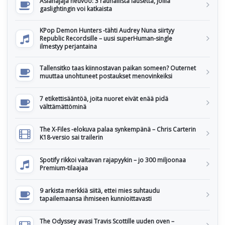
Asianajaja neuvoo: 3 rauhallista lausetta, joilla
gaslightingin voi katkaista
KPop Demon Hunters -tähti Audrey Nuna siirtyy
Republic Recordsille – uusi superHuman-single
ilmestyy perjantaina
Tallensitko taas kiinnostavan paikan someen? Outernet
muuttaa unohtuneet postaukset menovinkeiksi
7 etikettisääntöä, joita nuoret eivät enää pidä
välttämättöminä
The X-Files -elokuva palaa synkempänä – Chris Carterin
K18-versio sai trailerin
Spotify rikkoi valtavan rajapyykin – jo 300 miljoonaa
Premium-tilaajaa
9 arkista merkkiä siitä, ettei mies suhtaudu
tapailemaansa ihmiseen kunnioittavasti
The Odyssey avasi Travis Scottille uuden oven –