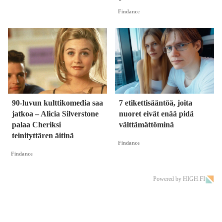
Findance
90-luvun kulttikomedia saa
7 etikettisääntöä, joita
jatkoa – Alicia Silverstone
nuoret eivät enää pidä
palaa Cheriksi
välttämättöminä
teinityttären äitinä
Findance
Findance
Powered by HIGH.FI