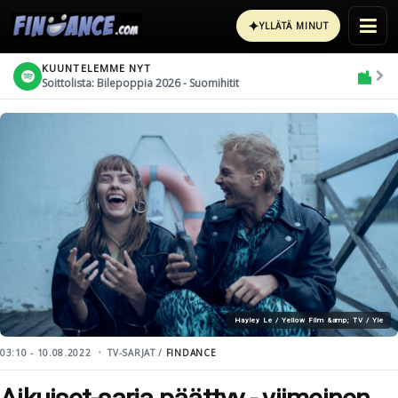
✦
YLLÄTÄ MINUT
KUUNTELEMME NYT
Soittolista: Bilepoppia 2026 - Suomihitit
Hayley Le / Yellow Film &amp; TV / Yle
03:10 - 10.08.2022
TV-SARJAT /
FINDANCE