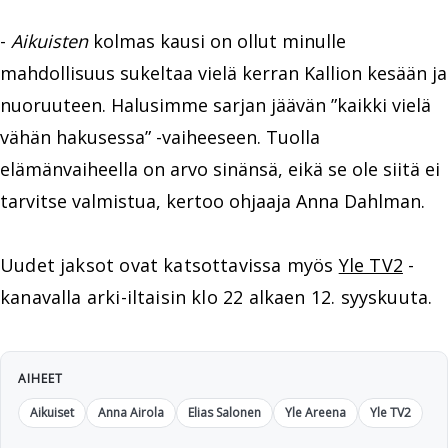
-
Aikuisten
kolmas kausi on ollut minulle
mahdollisuus sukeltaa vielä kerran Kallion kesään ja
nuoruuteen. Halusimme sarjan jäävän ”kaikki vielä
vähän hakusessa” -vaiheeseen. Tuolla
elämänvaiheella on arvo sinänsä, eikä se ole siitä ei
tarvitse valmistua, kertoo ohjaaja Anna Dahlman.
Uudet jaksot ovat katsottavissa myös
Yle TV2
-
kanavalla arki-iltaisin klo 22 alkaen 12. syyskuuta.
AIHEET
Aikuiset
Anna Airola
Elias Salonen
Yle Areena
Yle TV2