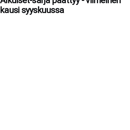
Aikuiset-sarja päättyy - viimeinen
kausi syyskuussa