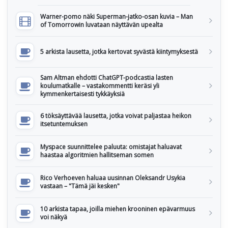
Warner-pomo näki Superman-jatko-osan kuvia – Man
of Tomorrowin luvataan näyttävän upealta
5 arkista lausetta, jotka kertovat syvästä kiintymyksestä
Sam Altman ehdotti ChatGPT-podcastia lasten
koulumatkalle – vastakommentti keräsi yli
kymmenkertaisesti tykkäyksiä
6 töksäyttävää lausetta, jotka voivat paljastaa heikon
itsetuntemuksen
Myspace suunnittelee paluuta: omistajat haluavat
haastaa algoritmien hallitseman somen
Rico Verhoeven haluaa uusinnan Oleksandr Usykia
vastaan – "Tämä jäi kesken"
10 arkista tapaa, joilla miehen krooninen epävarmuus
voi näkyä