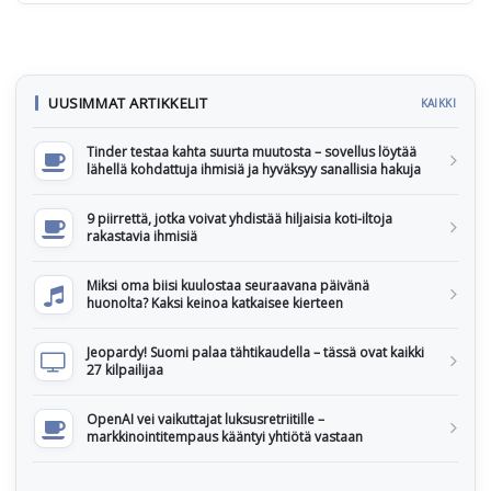
UUSIMMAT ARTIKKELIT
KAIKKI
Tinder testaa kahta suurta muutosta – sovellus löytää
lähellä kohdattuja ihmisiä ja hyväksyy sanallisia hakuja
9 piirrettä, jotka voivat yhdistää hiljaisia koti-iltoja
rakastavia ihmisiä
Miksi oma biisi kuulostaa seuraavana päivänä
huonolta? Kaksi keinoa katkaisee kierteen
Jeopardy! Suomi palaa tähtikaudella – tässä ovat kaikki
27 kilpailijaa
OpenAI vei vaikuttajat luksusretriitille –
markkinointitempaus kääntyi yhtiötä vastaan