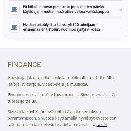
Pii-hiiliakut tuovat puhelimiin jopa kahden päivän
käyttöajan – mutta niissä piilee vaikea vaihtokauppa
Nvidian tekoälyliitto kasvoi yli 120 toimijaan –
ensimmäinen tietoturvaluonnos syntyi viikossa
FINDANCE
Hauskoja juttuja, erikoisuuksia maailmalta, netti-ilmiöitä,
leffoja, tv-sarjoja, videopelejä ja musiikkia.
Findance on rekisteröity tavaramerkki. Sivusto voi sisältää
tuotesijoittelua.
Sivustolla käytetään evästeitä käyttökokemuksen
parantamiseen. Sivustoa käyttämällä hyväksyt evästeiden
tallentamisen laitteellesi. Lisätietoja evästeistä
täällä
.