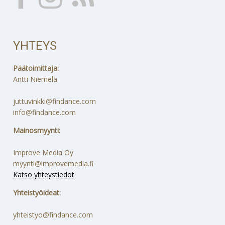
YHTEYS
Päätoimittaja:
Antti Niemelä
juttuvinkki@findance.com
info@findance.com
Mainosmyynti:
Improve Media Oy
myynti@improvemedia.fi
Katso yhteystiedot
Yhteistyöideat:
yhteistyo@findance.com