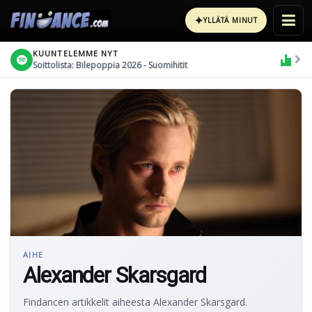
✦
YLLÄTÄ MINUT
KUUNTELEMME NYT
Soittolista: Bilepoppia 2026 - Suomihitit
AIHE
Alexander Skarsgard
Findancen artikkelit aiheesta Alexander Skarsgard.