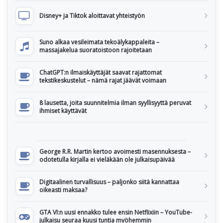
Disney+ ja Tiktok aloittavat yhteistyön
Suno alkaa vesileimata tekoälykappaleita –
massajakelua suoratoistoon rajoitetaan
ChatGPT:n ilmaiskäyttäjät saavat rajattomat
tekstikeskustelut – nämä rajat jäävät voimaan
8 lausetta, joita suunnitelmia ilman syyllisyyttä peruvat
ihmiset käyttävät
George R.R. Martin kertoo avoimesti masennuksesta –
odotetulla kirjalla ei vieläkään ole julkaisupäivää
Digitaalinen turvallisuus – paljonko siitä kannattaa
oikeasti maksaa?
GTA VI:n uusi ennakko tulee ensin Netflixiin – YouTube-
julkaisu seuraa kuusi tuntia myöhemmin