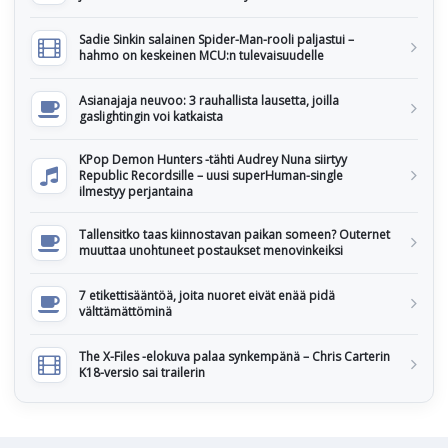
Sadie Sinkin salainen Spider-Man-rooli paljastui –
hahmo on keskeinen MCU:n tulevaisuudelle
Asianajaja neuvoo: 3 rauhallista lausetta, joilla
gaslightingin voi katkaista
KPop Demon Hunters -tähti Audrey Nuna siirtyy
Republic Recordsille – uusi superHuman-single
ilmestyy perjantaina
Tallensitko taas kiinnostavan paikan someen? Outernet
muuttaa unohtuneet postaukset menovinkeiksi
7 etikettisääntöä, joita nuoret eivät enää pidä
välttämättöminä
The X-Files -elokuva palaa synkempänä – Chris Carterin
K18-versio sai trailerin