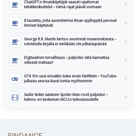
ChatGPT:n ilmaiskäyttäjät saavat rajattomat
tekstikeskustelut – nämä rajat jäävät voimaan
8 lausetta, joita suunnitelmia ilman syyllisyyttä peruvat
ihmiset käyttävät
George R.R. Martin kertoo avoimesti masennuksesta –
odotetulla kirjalla ei vieläkään ole julkaisupäivää
Digitaalinen turvallisuus – paljonko siitä kannattaa
oikeasti maksaa?
GTA VI:n uusi ennakko tulee ensin Netflixiin – YouTube-
julkaisu seuraa kuusi tuntia myöhemmin
Sadie Sinkin salainen Spider-Man-rooli paljastui –
hahmo on keskeinen MCU:n tulevaisuudelle
FINDANCE