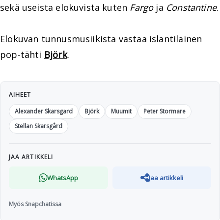
sekä useista elokuvista kuten
Fargo
ja
Constantine
.
Elokuvan tunnusmusiikista vastaa islantilainen
pop-tähti
Björk
.
AIHEET
Alexander Skarsgard
Björk
Muumit
Peter Stormare
Stellan Skarsgård
JAA ARTIKKELI
WhatsApp
Jaa artikkeli
Myös Snapchatissa