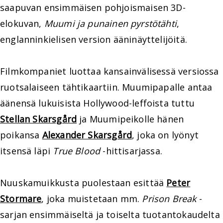
saapuvan ensimmäisen pohjoismaisen 3D-
elokuvan,
Muumi ja punainen pyrstötähti
,
englanninkielisen version ääninäyttelijöitä.
Filmkompaniet luottaa kansainvälisessä versiossa
ruotsalaiseen tähtikaartiin. Muumipapalle antaa
äänensä lukuisista Hollywood-leffoista tuttu
Stellan Skarsgård
ja Muumipeikolle hänen
poikansa
Alexander Skarsgård
, joka on lyönyt
itsensä läpi
True Blood
-hittisarjassa.
Nuuskamuikkusta puolestaan esittää
Peter
Stormare
, joka muistetaan mm.
Prison Break
-
sarjan ensimmäiseltä ja toiselta tuotantokaudelta