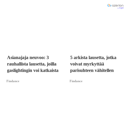
Asianajaja neuvoo: 3
5 arkista lausetta, jotka
rauhallista lausetta, joilla
voivat myrkyttää
gaslightingin voi katkaista
parisuhteen vähitellen
Findance
Findance