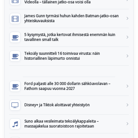
Videolla – tällainen jatko-osa voisi olla
James Gunn tyrmäsi huhun kahden Batman-jatko-osan
yhteiskuvauksista
5 kysymystä, jotka kertovat ihmisestä enemmän kuin
tavallinen small talk
Tekoäly suunnitteli 16 toimivaa virusta: näin
historiallinen läpimurto onnistui
Ford paljasti alle 30 000 dollarin sähköavolavan –
Fathom saapuu vuonna 2027
Disney+ ja Tiktok aloittavat yhteistyön
Suno alkaa vesileimata tekoälykappaleita –
massajakelua suoratoistoon rajoitetaan