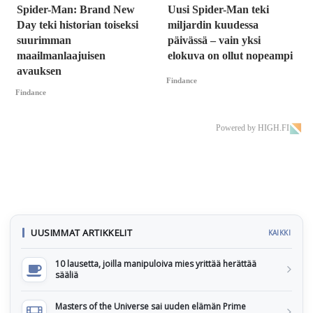
Spider-Man: Brand New
Uusi Spider-Man teki
Day teki historian toiseksi
miljardin kuudessa
suurimman
päivässä – vain yksi
maailmanlaajuisen
elokuva on ollut nopeampi
avauksen
Findance
Findance
Powered by HIGH.FI
UUSIMMAT ARTIKKELIT
KAIKKI
10 lausetta, joilla manipuloiva mies yrittää herättää
sääliä
Masters of the Universe sai uuden elämän Prime