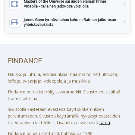
Masters of the Universe sai uuden elämän Prime
Videolla – tällainen jatko-osa voisi olla
James Gunn tyrmäsi huhun kahden Batman-jatko-osan
yhteiskuvauksista
FINDANCE
Hauskoja juttuja, erikoisuuksia maailmalta, netti-ilmiöitä,
leffoja, tv-sarjoja, videopelejä ja musiikkia.
Findance on rekisteröity tavaramerkki. Sivusto voi sisältää
tuotesijoittelua.
Sivustolla käytetään evästeitä käyttökokemuksen
parantamiseen. Sivustoa käyttämällä hyväksyt evästeiden
tallentamisen laitteellesi. Lisätietoja evästeistä
täällä
.
Findance on perustettu 20. huhtikuuta 1998.