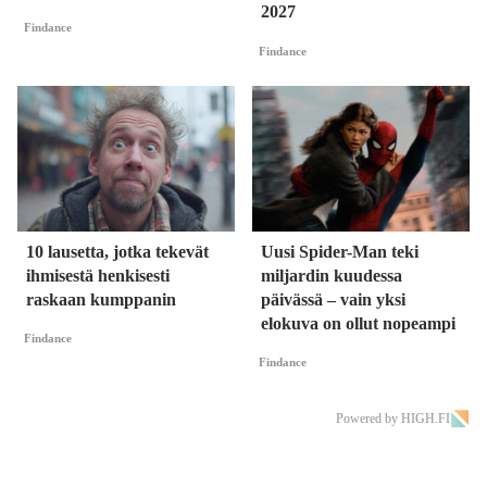
2027
Findance
Findance
10 lausetta, jotka tekevät
Uusi Spider-Man teki
ihmisestä henkisesti
miljardin kuudessa
raskaan kumppanin
päivässä – vain yksi
elokuva on ollut nopeampi
Findance
Findance
Powered by HIGH.FI