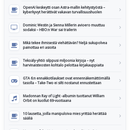
OpenAI keskeytti osan Astra-mallin kehitystyöstä –
kyberkyvyt herättivät vakavan turvallisuushuolen
Dominic Westin ja Sienna Millerin avioero muuttuu
sodaksi – HBO:n War sai trailerin
Mikä tekee ihmisestä viehättävän? Neljä sukupolvea
painottaa eri asioita
Tekoäly-yhtiö silppusi miljoonia kirjoja – nyt
harvinaisteosten kohtalo pelottaa kirjakauppiaita
GTA 6:n ennakkotilaukset ovat ennennäkemättömällä
tasolla – Take-Two ei silti nostanut ennustettaan
Madonnan Ray of Light -albumin tuottanut William
Orbit on kuollut 69-vuotiaana
10 lausetta, joilla manipuloiva mies yrittää herättää
sääliä