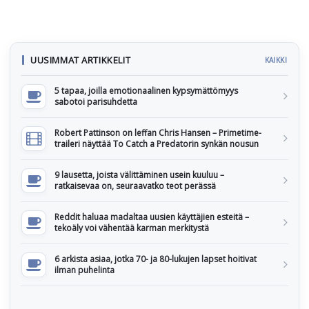
UUSIMMAT ARTIKKELIT
KAIKKI
5 tapaa, joilla emotionaalinen kypsymättömyys
sabotoi parisuhdetta
Robert Pattinson on leffan Chris Hansen – Primetime-
traileri näyttää To Catch a Predatorin synkän nousun
9 lausetta, joista välittäminen usein kuuluu –
ratkaisevaa on, seuraavatko teot perässä
Reddit haluaa madaltaa uusien käyttäjien esteitä –
tekoäly voi vähentää karman merkitystä
6 arkista asiaa, jotka 70- ja 80-lukujen lapset hoitivat
ilman puhelinta