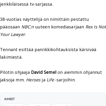
jenkkiläisessä tv-sarjassa.
38-vuotias näyttelijä on nimittäin pestattu
pääosaan
NBC:n
uuteen komediasarjaan
Rex Is Not
Your Lawyer
.
Tennant esittää paniikkikohtauksista kärsivää
lakimiestä.
Pilotin ohjaaja
David Semel
on aiemmin ohjannut
jaksoja mm.
Heroes
ja
Life
-sarjoihin.
AIHEET