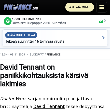
✦
YLLÄTÄ MINUT
KUUNTELEMME NYT
Soittolista: Bilepoppia 2026 - Suomihitit
TÄTÄ MUUT LUKEVAT
Tekoäly suunnitteli 16 toimivaa virusta
16:34 - 03.11.2009
ELOKUVAT /
FINDANCE
David Tennant on
paniikkikohtauksista kärsivä
lakimies
Doctor Who
-sarjan nimiroolin pian jättävä
brittinäyttelijä
David Tennant
tekee debyyttinsä