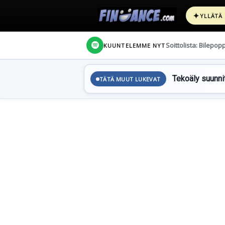
✦
YLLÄTÄ
Soittolista: Bilepop
KUUNTELEMME NYT
Tekoäly suunnit
TÄTÄ MUUT LUKEVAT