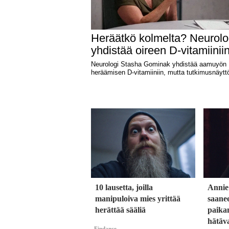
10 lausetta, joilla
Annie
manipuloiva mies yrittää
saane
herättää sääliä
paika
hätäva
Findance