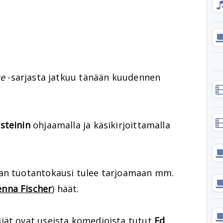
ce
-sarjasta jatkuu tänään kuudennen
steinin
ohjaamalla ja käsikirjoittamalla
n tuotantokausi tulee tarjoamaan mm.
enna Fischer
) häät.
jät ovat useista komedioista tutut
Ed