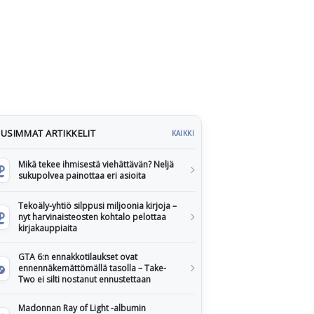
USIMMAT ARTIKKELIT
KAIKKI
Mikä tekee ihmisestä viehättävän? Neljä
sukupolvea painottaa eri asioita
Tekoäly-yhtiö silppusi miljoonia kirjoja –
nyt harvinaisteosten kohtalo pelottaa
kirjakauppiaita
GTA 6:n ennakkotilaukset ovat
ennennäkemättömällä tasolla – Take-
Two ei silti nostanut ennustettaan
Madonnan Ray of Light -albumin