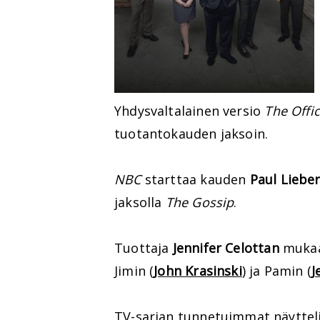
Yhdysvaltalainen versio
The Offi
tuotantokauden jaksoin.
NBC
starttaa kauden
Paul Lieber
jaksolla
The Gossip
.
Tuottaja
Jennifer Celottan
mukaa
Jimin (
John Krasinski
) ja Pamin (
J
TV-sarjan tunnetuimmat näytteli