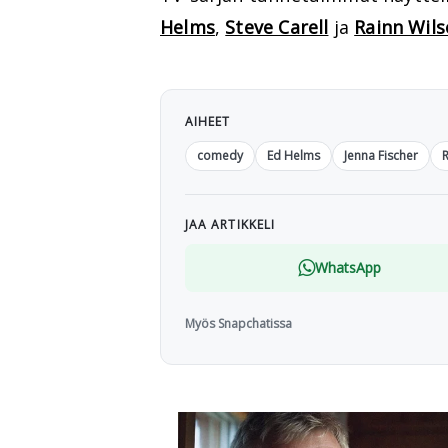
Helms
,
Steve Carell
ja
Rainn Wil
AIHEET
comedy
Ed Helms
Jenna Fischer
R
JAA ARTIKKELI
WhatsApp
Myös Snapchatissa