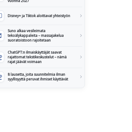
vuonna 2027
Disney+ ja Tiktok aloittavat yhteistyön
Suno alkaa vesileimata
tekoälykappaleita – massajakelua
suoratoistoon rajoitetaan
ChatGPT:n ilmaiskäyttäjät saavat
rajattomat tekstikeskustelut – nämä
rajat jäävät voimaan
8 lausetta, joita suunnitelmia ilman
syyllisyyttä peruvat ihmiset käyttävät