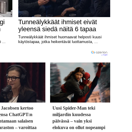
 Jacobsen kertoo
Uusi Spider-Man teki
ensa ChatGPT:n
miljardin kuudessa
ntamaan salaisen
päivässä – vain yksi
raston – varoittaa
elokuva on ollut nopeampi