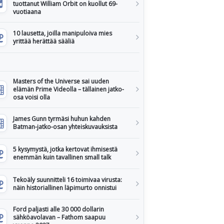
tuottanut William Orbit on kuollut 69-
vuotiaana
10 lausetta, joilla manipuloiva mies
yrittää herättää sääliä
Masters of the Universe sai uuden
elämän Prime Videolla – tällainen jatko-
osa voisi olla
James Gunn tyrmäsi huhun kahden
Batman-jatko-osan yhteiskuvauksista
5 kysymystä, jotka kertovat ihmisestä
enemmän kuin tavallinen small talk
Tekoäly suunnitteli 16 toimivaa virusta:
näin historiallinen läpimurto onnistui
Ford paljasti alle 30 000 dollarin
sähköavolavan – Fathom saapuu