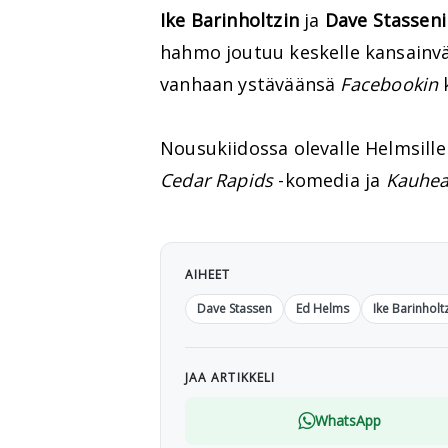
Ike Barinholtzin
ja
Dave Stasseni
hahmo joutuu keskelle kansainvä
vanhaan ystäväänsä
Facebookin
k
Nousukiidossa olevalle Helmsill
Cedar Rapids
-komedia ja
Kauhea
AIHEET
Dave Stassen
Ed Helms
Ike Barinholt
JAA ARTIKKELI
WhatsApp