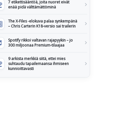
7 etikettisääntöä, joita nuoret eivät
enää pidä välttämättöminä
The X-Files -elokuva palaa synkempänä
– Chris Carterin K18-versio sai trailerin
Spotify rikkoi valtavan rajapyykin – jo
300 miljoonaa Premium-tilaajaa
9 arkista merkkiä siitä, ettei mies
suhtaudu tapailemaansa ihmiseen
kunnioittavasti