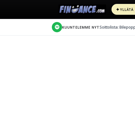
✦
YLLÄTÄ
Soittolista: Bilepop
KUUNTELEMME NYT