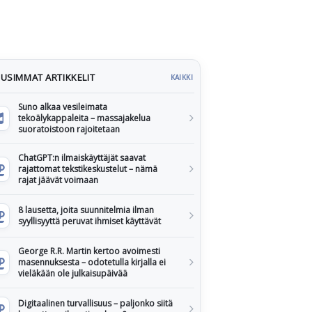
USIMMAT ARTIKKELIT
KAIKKI
Suno alkaa vesileimata
tekoälykappaleita – massajakelua
suoratoistoon rajoitetaan
ChatGPT:n ilmaiskäyttäjät saavat
rajattomat tekstikeskustelut – nämä
rajat jäävät voimaan
8 lausetta, joita suunnitelmia ilman
syyllisyyttä peruvat ihmiset käyttävät
George R.R. Martin kertoo avoimesti
masennuksesta – odotetulla kirjalla ei
vieläkään ole julkaisupäivää
Digitaalinen turvallisuus – paljonko siitä