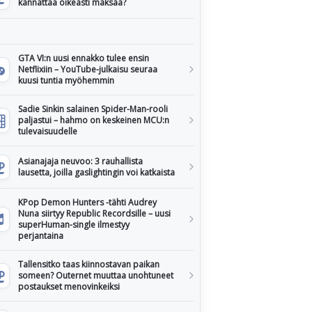
kannattaa oikeasti maksaa?
GTA VI:n uusi ennakko tulee ensin
Netflixiin – YouTube-julkaisu seuraa
kuusi tuntia myöhemmin
Sadie Sinkin salainen Spider-Man-rooli
paljastui – hahmo on keskeinen MCU:n
tulevaisuudelle
Asianajaja neuvoo: 3 rauhallista
lausetta, joilla gaslightingin voi katkaista
KPop Demon Hunters -tähti Audrey
Nuna siirtyy Republic Recordsille – uusi
superHuman-single ilmestyy
perjantaina
Tallensitko taas kiinnostavan paikan
someen? Outernet muuttaa unohtuneet
postaukset menovinkeiksi