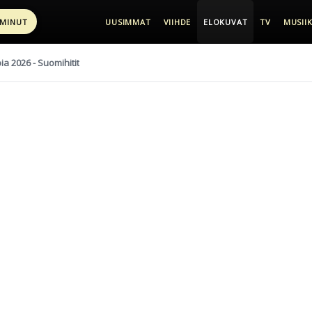
 MINUT
UUSIMMAT
VIIHDE
ELOKUVAT
TV
MUSIIK
pia 2026 - Suomihitit