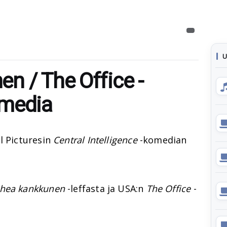
U
n / The Office -
omedia
l Picturesin
Central Intelligence
-komedian
hea kankkunen
-leffasta ja USA:n
The Office
-