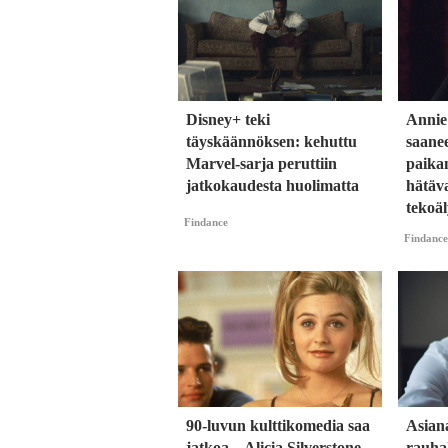
Disney+ teki
Annie
täyskäännöksen: kehuttu
saane
Marvel-sarja peruttiin
paika
jatkokaudesta huolimatta
hätäva
tekoäl
Findance
Findance
90-luvun kulttikomedia saa
Asian
jatkoa – Alicia Silverstone
rauhal