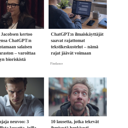
 Jacobsen kertoo
ChatGPT:n ilmaiskäyttäjät
ensa ChatGPT:n
saavat rajattomat
ntamaan salaisen
tekstikeskustelut – nämä
raston – varoittaa
rajat jäävät voimaan
yn bioriskistä
Findance
ajaja neuvoo: 3
10 lausetta, jotka tekevät
lista lausetta, joilla
ihmisestä henkisesti