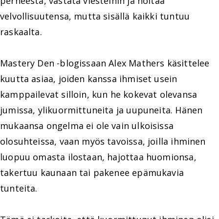
perheestä, vastata viesteihin ja hoitaa
velvollisuutensa, mutta sisällä kaikki tuntuu
raskaalta.
Mastery Den -blogissaan Alex Mathers käsittelee
kuutta asiaa, joiden kanssa ihmiset usein
kamppailevat silloin, kun he kokevat olevansa
jumissa, ylikuormittuneita ja uupuneita. Hänen
mukaansa ongelma ei ole vain ulkoisissa
olosuhteissa, vaan myös tavoissa, joilla ihminen
luopuu omasta ilostaan, hajottaa huomionsa,
takertuu kaunaan tai pakenee epämukavia
tunteita.