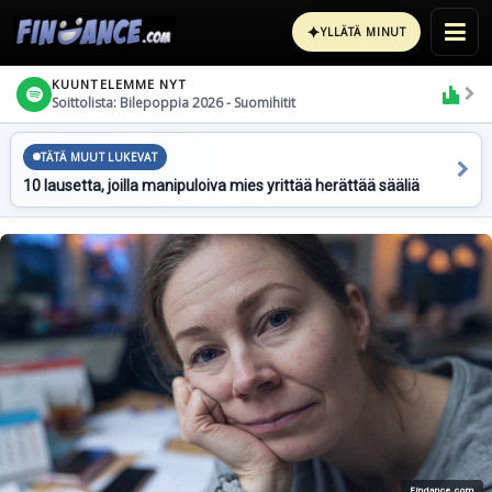
✦
YLLÄTÄ MINUT
KUUNTELEMME NYT
Soittolista: Bilepoppia 2026 - Suomihitit
TÄTÄ MUUT LUKEVAT
10 lausetta, joilla manipuloiva mies yrittää herättää sääliä
Findance.com