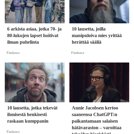
6 arkista asiaa, jotka 70- ja
10 lausetta, joilla
80-lukujen lapset hoitivat
manipuloiva mies yrittää
ilman puhelinta
herättää sääliä
Findance
Findance
10 lausetta, jotka tekevät
Annie Jacobsen kertoo
ihmisestä henkisesti
saaneensa ChatGPT:n
raskaan kumppanin
paikantamaan salaisen
hätävaraston – varoittaa
Findance