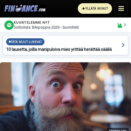
✦
YLLÄTÄ MINUT
KUUNTELEMME NYT
Soittolista: Bilepoppia 2026 - Suomihitit
TÄTÄ MUUT LUKEVAT
10 lausetta, joilla manipuloiva mies yrittää herättää sääliä
Findance.com