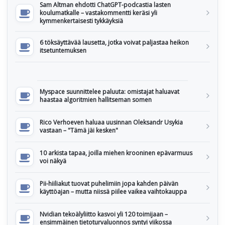
Sam Altman ehdotti ChatGPT-podcastia lasten
koulumatkalle – vastakommentti keräsi yli
kymmenkertaisesti tykkäyksiä
6 töksäyttävää lausetta, jotka voivat paljastaa heikon
itsetuntemuksen
Myspace suunnittelee paluuta: omistajat haluavat
haastaa algoritmien hallitseman somen
Rico Verhoeven haluaa uusinnan Oleksandr Usykia
vastaan – "Tämä jäi kesken"
10 arkista tapaa, joilla miehen krooninen epävarmuus
voi näkyä
Pii-hiiliakut tuovat puhelimiin jopa kahden päivän
käyttöajan – mutta niissä piilee vaikea vaihtokauppa
Nvidian tekoälyliitto kasvoi yli 120 toimijaan –
ensimmäinen tietoturvaluonnos syntyi viikossa