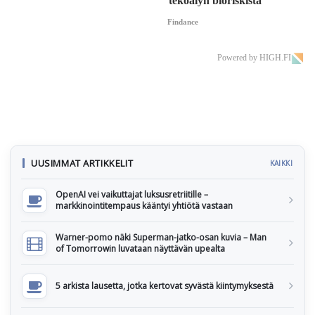
tekoälyn bioriskistä
Findance
Powered by HIGH.FI
UUSIMMAT ARTIKKELIT
KAIKKI
OpenAI vei vaikuttajat luksusretriitille –
markkinointitempaus kääntyi yhtiötä vastaan
Warner-pomo näki Superman-jatko-osan kuvia – Man
of Tomorrowin luvataan näyttävän upealta
5 arkista lausetta, jotka kertovat syvästä kiintymyksestä