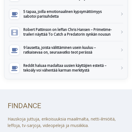
5 tapaa, joilla emotionaalinen kypsymättömyys
sabotoi parisuhdetta
Robert Pattinson on leffan Chris Hansen – Primetime-
traileri näyttää To Catch a Predatorin synkän nousun
9 lausetta, joista välittäminen usein kuuluu –
ratkaisevaa on, seuraavatko teot perässä
Reddit haluaa madaltaa uusien käyttäjien esteitä –
tekoäly voi vähentää karman merkitystä
FINDANCE
Hauskoja juttuja, erikoisuuksia maailmalta, netti-ilmiöitä,
leffoja, tv-sarjoja, videopelejä ja musiikkia.