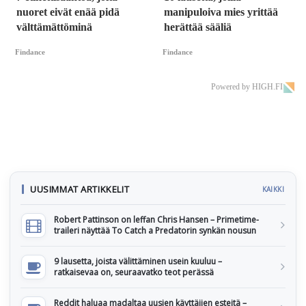
nuoret eivät enää pidä
manipuloiva mies yrittää
välttämättöminä
herättää sääliä
Findance
Findance
Powered by HIGH.FI
UUSIMMAT ARTIKKELIT
KAIKKI
Robert Pattinson on leffan Chris Hansen – Primetime-
traileri näyttää To Catch a Predatorin synkän nousun
9 lausetta, joista välittäminen usein kuuluu –
ratkaisevaa on, seuraavatko teot perässä
Reddit haluaa madaltaa uusien käyttäjien esteitä –