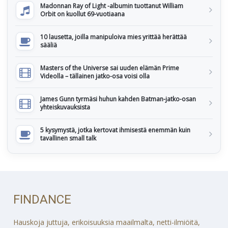
Madonnan Ray of Light -albumin tuottanut William
Orbit on kuollut 69-vuotiaana
10 lausetta, joilla manipuloiva mies yrittää herättää
sääliä
Masters of the Universe sai uuden elämän Prime
Videolla – tällainen jatko-osa voisi olla
James Gunn tyrmäsi huhun kahden Batman-jatko-osan
yhteiskuvauksista
5 kysymystä, jotka kertovat ihmisestä enemmän kuin
tavallinen small talk
FINDANCE
Hauskoja juttuja, erikoisuuksia maailmalta, netti-ilmiöitä,