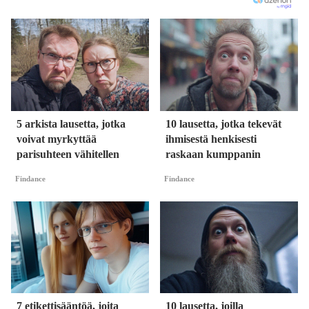
5 arkista lausetta, jotka
10 lausetta, jotka tekevät
voivat myrkyttää
ihmisestä henkisesti
parisuhteen vähitellen
raskaan kumppanin
Findance
Findance
7 etikettisääntöä, joita
10 lausetta, joilla