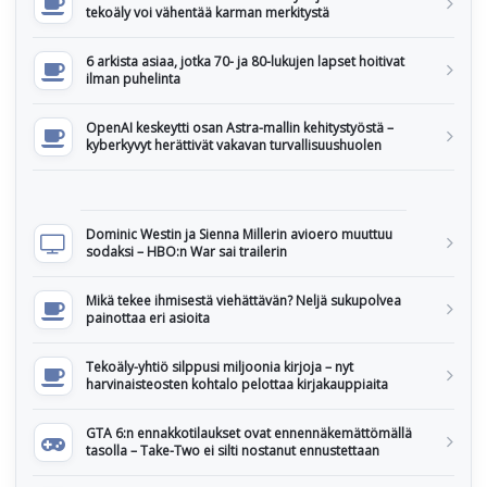
tekoäly voi vähentää karman merkitystä
6 arkista asiaa, jotka 70- ja 80-lukujen lapset hoitivat
ilman puhelinta
OpenAI keskeytti osan Astra-mallin kehitystyöstä –
kyberkyvyt herättivät vakavan turvallisuushuolen
Dominic Westin ja Sienna Millerin avioero muuttuu
sodaksi – HBO:n War sai trailerin
Mikä tekee ihmisestä viehättävän? Neljä sukupolvea
painottaa eri asioita
Tekoäly-yhtiö silppusi miljoonia kirjoja – nyt
harvinaisteosten kohtalo pelottaa kirjakauppiaita
GTA 6:n ennakkotilaukset ovat ennennäkemättömällä
tasolla – Take-Two ei silti nostanut ennustettaan