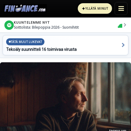
✦
YLLÄTÄ MINUT
KUUNTELEMME NYT
Soittolista: Bilepoppia 2026 - Suomihitit
TÄTÄ MUUT LUKEVAT
Tekoäly suunnitteli 16 toimivaa virusta
Findance.com