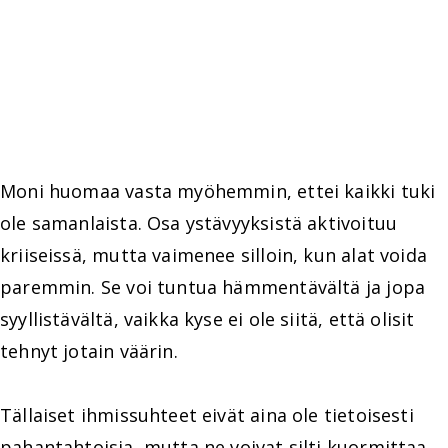
Moni huomaa vasta myöhemmin, ettei kaikki tuki
ole samanlaista. Osa ystävyyksistä aktivoituu
kriiseissä, mutta vaimenee silloin, kun alat voida
paremmin. Se voi tuntua hämmentävältä ja jopa
syyllistävältä, vaikka kyse ei ole siitä, että olisit
tehnyt jotain väärin.
Tällaiset ihmissuhteet eivät aina ole tietoisesti
pahantahtoisia, mutta ne voivat silti kuormittaa.