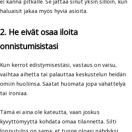
ei kanna pitkälle. Se jättää sinut yksin silloin, kun
haluaisit jakaa myös hyviä asioita.
2. He eivät osaa iloita
onnistumisistasi
Kun kerrot edistymisestäsi, vastaus on vaisu,
vaihtaa aihetta tai palauttaa keskustelun heidän
omiin huoliinsa. Saatat huomata jopa vähättelyä
tai ironiaa.
Tämä ei aina ole kateutta, vaan joskus
kyvyttömyyttä kohdata omaa tilannetta. Silti
lopputulos on sama: et tunne oloasi nähdyksi