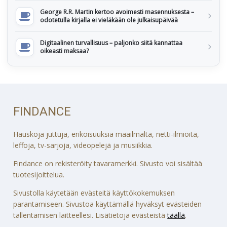
George R.R. Martin kertoo avoimesti masennuksesta –
odotetulla kirjalla ei vieläkään ole julkaisupäivää
Digitaalinen turvallisuus – paljonko siitä kannattaa
oikeasti maksaa?
FINDANCE
Hauskoja juttuja, erikoisuuksia maailmalta, netti-ilmiöitä,
leffoja, tv-sarjoja, videopelejä ja musiikkia.
Findance on rekisteröity tavaramerkki. Sivusto voi sisältää
tuotesijoittelua.
Sivustolla käytetään evästeitä käyttökokemuksen
parantamiseen. Sivustoa käyttämällä hyväksyt evästeiden
tallentamisen laitteellesi. Lisätietoja evästeistä
täällä
.