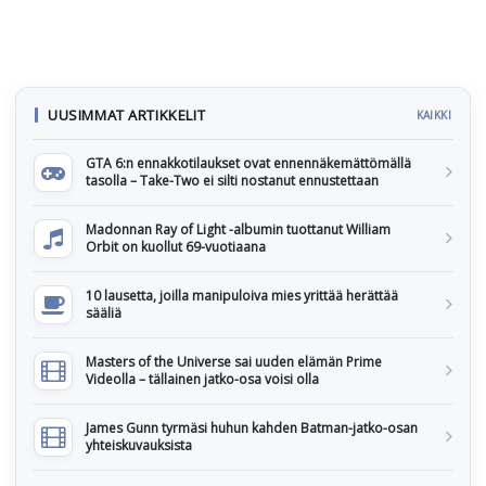
UUSIMMAT ARTIKKELIT
KAIKKI
GTA 6:n ennakkotilaukset ovat ennennäkemättömällä
tasolla – Take-Two ei silti nostanut ennustettaan
Madonnan Ray of Light -albumin tuottanut William
Orbit on kuollut 69-vuotiaana
10 lausetta, joilla manipuloiva mies yrittää herättää
sääliä
Masters of the Universe sai uuden elämän Prime
Videolla – tällainen jatko-osa voisi olla
James Gunn tyrmäsi huhun kahden Batman-jatko-osan
yhteiskuvauksista