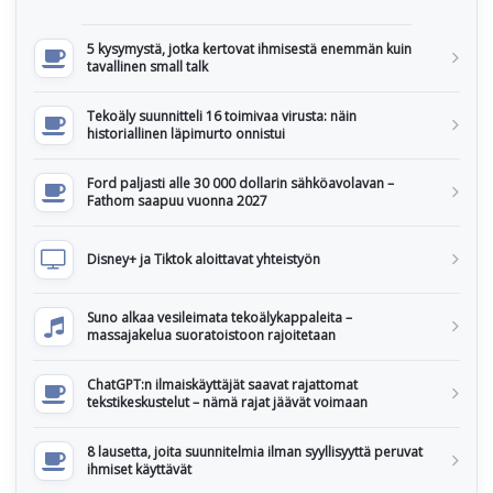
5 kysymystä, jotka kertovat ihmisestä enemmän kuin
tavallinen small talk
Tekoäly suunnitteli 16 toimivaa virusta: näin
historiallinen läpimurto onnistui
Ford paljasti alle 30 000 dollarin sähköavolavan –
Fathom saapuu vuonna 2027
Disney+ ja Tiktok aloittavat yhteistyön
Suno alkaa vesileimata tekoälykappaleita –
massajakelua suoratoistoon rajoitetaan
ChatGPT:n ilmaiskäyttäjät saavat rajattomat
tekstikeskustelut – nämä rajat jäävät voimaan
8 lausetta, joita suunnitelmia ilman syyllisyyttä peruvat
ihmiset käyttävät