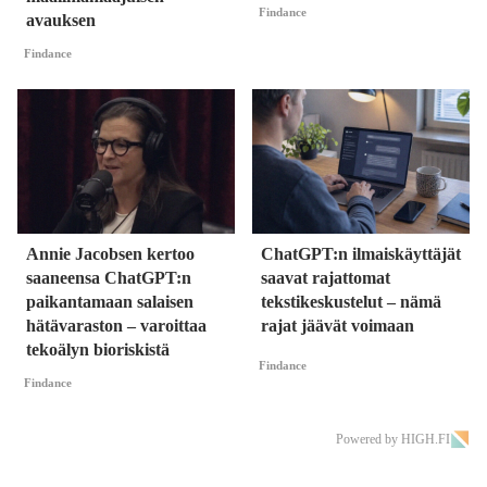
Findance
avauksen
Findance
Annie Jacobsen kertoo
ChatGPT:n ilmaiskäyttäjät
saaneensa ChatGPT:n
saavat rajattomat
paikantamaan salaisen
tekstikeskustelut – nämä
hätävaraston – varoittaa
rajat jäävät voimaan
tekoälyn bioriskistä
Findance
Findance
Powered by HIGH.FI