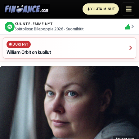
✦
YLLÄTÄ MINUT
KUUNTELEMME NYT
Soittolista: Bilepoppia 2026 - Suomihitit
JUURI NYT
William Orbit on kuollut
Findance.com