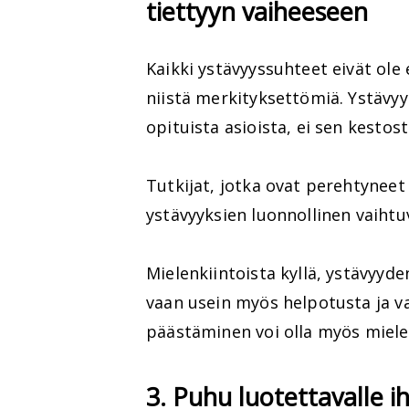
tiettyyn vaiheeseen
Kaikki ystävyyssuhteet eivät ole e
niistä merkityksettömiä. Ystävyy
opituista asioista, ei sen kestost
Tutkijat, jotka ovat perehtyneet 
ystävyyksien luonnollinen vaiht
Mielenkiintoista kyllä, ystävyyde
vaan usein myös helpotusta ja va
päästäminen voi olla myös miele
3. Puhu luotettavalle i