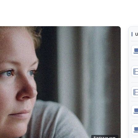
U
Findance.com