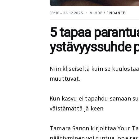
09:10 - 26.12.2025
VIIHDE /
FINDANCE
5 tapaa parantua
ystävyyssuhde p
Niin kliseiseltä kuin se kuulosta
muuttuvat.
Kun kasvu ei tapahdu samaan suu
väistämättä jälkeen.
Tamara Sanon kirjoittaa Your Tan
päättyminen voi tuntua jopa ra