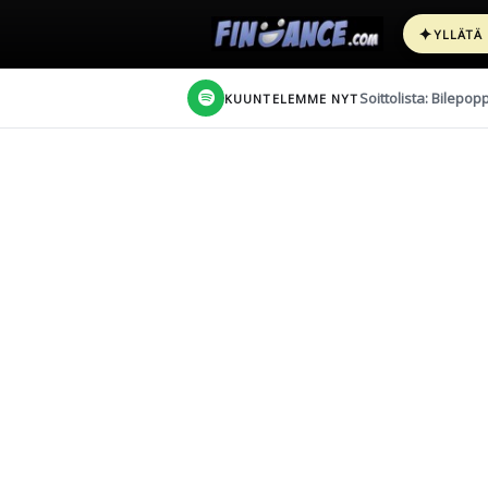
✦
YLLÄTÄ
Soittolista: Bilepop
KUUNTELEMME NYT