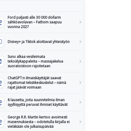
Ford paljasti alle 30 000 dollarin
sähköavolavan – Fathom saapuu
vuonna 2027
Disney+ ja Tiktok aloittavat yhteistyön
Suno alkaa vesileimata
tekoälykappaleita – massajakelua
suoratoistoon rajoitetaan
ChatGPT:n ilmaiskäyttäjät saavat
rajattomat tekstikeskustelut – nämä
rajat jäävät voimaan
8 lausetta, joita suunnitelmia ilman
syyllisyyttä peruvat ihmiset käyttävät
George R.R. Martin kertoo avoimesti
masennuksesta – odotetulla kirjalla ei
vieläkään ole julkaisupäivää