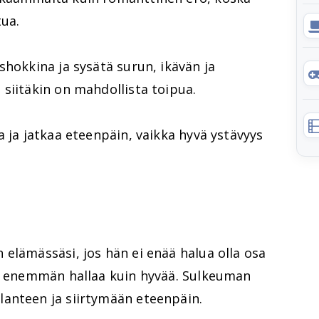
tua.
shokkina ja sysätä surun, ikävän ja
siitäkin on mahdollista toipua.
a ja jatkaa eteenpäin, vaikka hyvä ystävyys
elämässäsi, jos hän ei enää halua olla osa
ee enemmän hallaa kuin hyvää. Sulkeuman
anteen ja siirtymään eteenpäin.