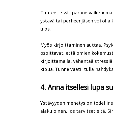
Tunteet eivät parane vaikenemall
ystävä tai perheenjäsen voi olla
ulos.
Myös kirjoittaminen auttaa. Psy
osoittavat, että omien kokemust
kirjoittamalla, vähentää stressiä
kipua. Tunne vaatii tulla nähdyks
4. Anna itsellesi lupa s
Ystävyyden menetys on todellinen
alakuloinen, jos tarvitset sitä. S