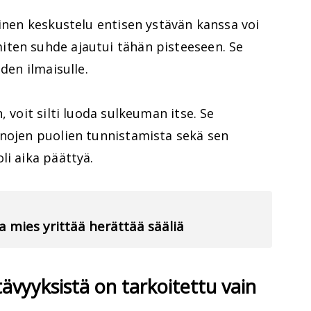
linen keskustelu entisen ystävän kanssa voi
ten suhde ajautui tähän pisteeseen. Se
den ilmaisulle.
, voit silti luoda sulkeuman itse. Se
onojen puolien tunnistamista sekä sen
li aika päättyä.
va mies yrittää herättää sääliä
tävyyksistä on tarkoitettu vain