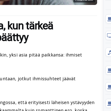
, kun tärkeä
äättyy
akin, yksi asia pitää paikkansa: ihmiset
ntaan, jotkut ihmissuhteet jäävät
gossa, että erityisesti läheisen ystävyyden
skaammalta kuin romanttinen ero, koska