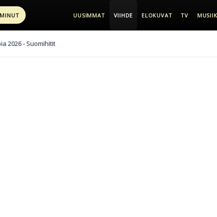
 MINUT
UUSIMMAT
VIIHDE
ELOKUVAT
TV
MUSIIK
pia 2026 - Suomihitit