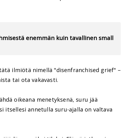
 ihmisestä enemmän kuin tavallinen small
ätä ilmiötä nimellä "disenfranchised grief" –
ista tai ota vakavasti.
nähdä oikeana menetyksenä, suru jää
i itsellesi annetulla suru-ajalla on valtava