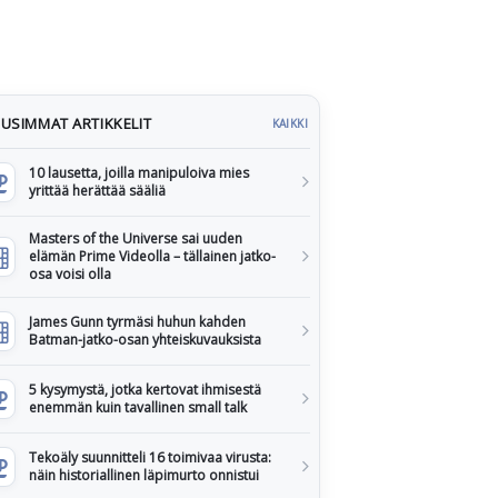
USIMMAT ARTIKKELIT
KAIKKI
10 lausetta, joilla manipuloiva mies
yrittää herättää sääliä
Masters of the Universe sai uuden
elämän Prime Videolla – tällainen jatko-
osa voisi olla
James Gunn tyrmäsi huhun kahden
Batman-jatko-osan yhteiskuvauksista
5 kysymystä, jotka kertovat ihmisestä
enemmän kuin tavallinen small talk
Tekoäly suunnitteli 16 toimivaa virusta:
näin historiallinen läpimurto onnistui