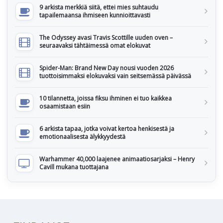
9 arkista merkkiä siitä, ettei mies suhtaudu
tapailemaansa ihmiseen kunnioittavasti
The Odyssey avasi Travis Scottille uuden oven –
seuraavaksi tähtäimessä omat elokuvat
Spider-Man: Brand New Day nousi vuoden 2026
tuottoisimmaksi elokuvaksi vain seitsemässä päivässä
10 tilannetta, joissa fiksu ihminen ei tuo kaikkea
osaamistaan esiin
6 arkista tapaa, jotka voivat kertoa henkisestä ja
emotionaalisesta älykkyydestä
Warhammer 40,000 laajenee animaatiosarjaksi – Henry
Cavill mukana tuottajana