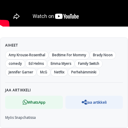
AIHEET
Amy Krouse-Rosenthal
Bedtime For Mommy
Brady Noon
comedy
Ed Helms
Emma Myers
Family Switch
Jennifer Garner
McG
Netflix
Perhehämminki
JAA ARTIKKELI
WhatsApp
Jaa artikkeli
Myös Snapchatissa