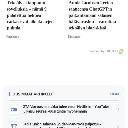
Tekoäly ei tappanut
Annie Jacobsen kertoo
sovelluksia – nämä 9
saaneensa ChatGPT:n
piilotettua helmeä
paikantamaan salaisen
ratkaisevat oikeita arjen
hätävaraston – varoittaa
pulmia
tekoälyn bioriskistä
Findance
Findance
Powered by HIGH.FI
UUSIMMAT ARTIKKELIT
KAIKKI
GTA VI:n uusi ennakko tulee ensin Netflixiin – YouTube-
julkaisu seuraa kuusi tuntia myöhemmin
Sadie Sinkin salainen Spider-Man-rooli paljastui –