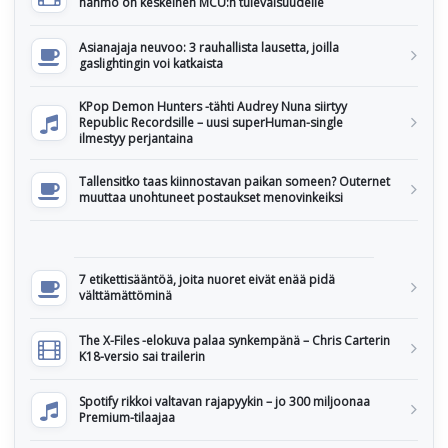
hahmo on keskeinen MCU:n tulevaisuudelle
Asianajaja neuvoo: 3 rauhallista lausetta, joilla
gaslightingin voi katkaista
KPop Demon Hunters -tähti Audrey Nuna siirtyy
Republic Recordsille – uusi superHuman-single
ilmestyy perjantaina
Tallensitko taas kiinnostavan paikan someen? Outernet
muuttaa unohtuneet postaukset menovinkeiksi
7 etikettisääntöä, joita nuoret eivät enää pidä
välttämättöminä
The X-Files -elokuva palaa synkempänä – Chris Carterin
K18-versio sai trailerin
Spotify rikkoi valtavan rajapyykin – jo 300 miljoonaa
Premium-tilaajaa