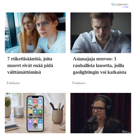
7 etikettisääntöä, joita
Asianajaja neuvoo: 3
nuoret eivät enää pidä
rauhallista lausetta, joilla
välttämättöminä
gaslightingin voi katkaista
Findance
Findance