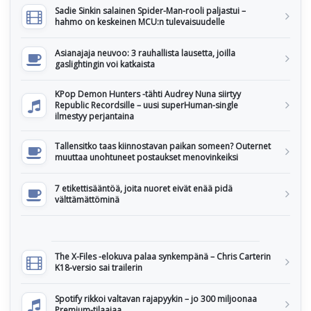
Sadie Sinkin salainen Spider-Man-rooli paljastui –
hahmo on keskeinen MCU:n tulevaisuudelle
Asianajaja neuvoo: 3 rauhallista lausetta, joilla
gaslightingin voi katkaista
KPop Demon Hunters -tähti Audrey Nuna siirtyy
Republic Recordsille – uusi superHuman-single
ilmestyy perjantaina
Tallensitko taas kiinnostavan paikan someen? Outernet
muuttaa unohtuneet postaukset menovinkeiksi
7 etikettisääntöä, joita nuoret eivät enää pidä
välttämättöminä
The X-Files -elokuva palaa synkempänä – Chris Carterin
K18-versio sai trailerin
Spotify rikkoi valtavan rajapyykin – jo 300 miljoonaa
Premium-tilaajaa