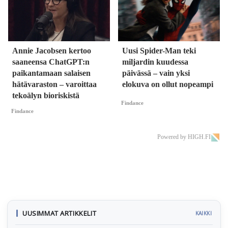
Annie Jacobsen kertoo
Uusi Spider-Man teki
saaneensa ChatGPT:n
miljardin kuudessa
paikantamaan salaisen
päivässä – vain yksi
hätävaraston – varoittaa
elokuva on ollut nopeampi
tekoälyn bioriskistä
Findance
Findance
Powered by HIGH.FI
UUSIMMAT ARTIKKELIT
KAIKKI