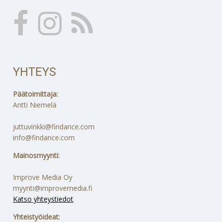
YHTEYS
Päätoimittaja:
Antti Niemelä
juttuvinkki@findance.com
info@findance.com
Mainosmyynti:
Improve Media Oy
myynti@improvemedia.fi
Katso yhteystiedot
Yhteistyöideat: