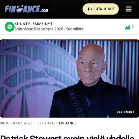
✦
YLLÄTÄ MINUT
KUUNTELEMME NYT
Soittolista: Bilepoppia 2026 - Suomihitit
CBS Studios
08:10 - 03.07.2023
ELOKUVAT /
FINDANCE