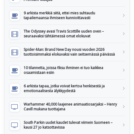
9 arkista merkkiä siitä, ettei mies suhtaudu
tapailemaansa ihmiseen kunnioittavasti
The Odyssey avasi Travis Scottille uuden oven –
seuraavaksi tähtäimessä omat elokuvat
Spider-Man: Brand New Day nousi vuoden 2026
tuottoisimmaksi elokuvaksi vain seitsemässä päivässä
10 tilannetta, joissa fiksu ihminen ei tuo kaikkea
osaamistaan esiin
6 arkista tapaa, jotka voivat kertoa henkisestä ja
emotionaalisesta älykkyydestä
Warhammer 40,000 laajenee animaatiosarjaksi – Henry
Cavill mukana tuottajana
South Parkin uudet kaudet tulevat viimein Suomeen –
kausi 27 jo katsottavissa