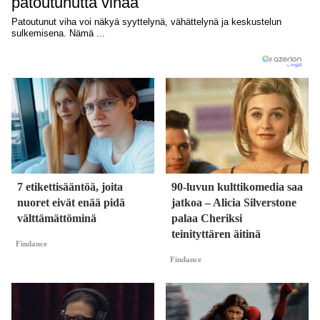
7 etikettisääntöä, joita
90-luvun kulttikomedia saa
nuoret eivät enää pidä
jatkoa – Alicia Silverstone
välttämättöminä
palaa Cheriksi
teinityttären äitinä
Findance
Findance