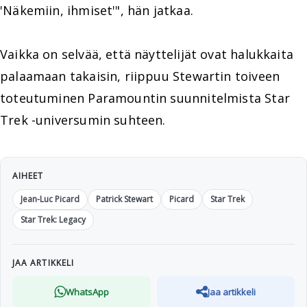
'Näkemiin, ihmiset'", hän jatkaa.
Vaikka on selvää, että näyttelijät ovat halukkaita
palaamaan takaisin, riippuu Stewartin toiveen
toteutuminen Paramountin suunnitelmista Star
Trek -universumin suhteen.
AIHEET
Jean-Luc Picard
Patrick Stewart
Picard
Star Trek
Star Trek: Legacy
JAA ARTIKKELI
WhatsApp
Jaa artikkeli