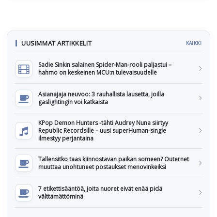
UUSIMMAT ARTIKKELIT
KAIKKI
Sadie Sinkin salainen Spider-Man-rooli paljastui –
hahmo on keskeinen MCU:n tulevaisuudelle
Asianajaja neuvoo: 3 rauhallista lausetta, joilla
gaslightingin voi katkaista
KPop Demon Hunters -tähti Audrey Nuna siirtyy
Republic Recordsille – uusi superHuman-single
ilmestyy perjantaina
Tallensitko taas kiinnostavan paikan someen? Outernet
muuttaa unohtuneet postaukset menovinkeiksi
7 etikettisääntöä, joita nuoret eivät enää pidä
välttämättöminä