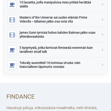
10 lausetta, joilla manipuloiva mies yrittää herättää
sääliä
Masters of the Universe sai uuden elämän Prime
Videolla – tällainen jatko-osa voisi olla
James Gunn tyrmäsi huhun kahden Batman-jatko-osan
yhteiskuvauksista
5 kysymystä, jotka kertovat ihmisestä enemmän kuin
tavallinen small talk
Tekoäly suunnitteli 16 toimivaa virusta: näin
historiallinen läpimurto onnistui
FINDANCE
Hauskoja juttuja, erikoisuuksia maailmalta, netti-ilmiöitä,