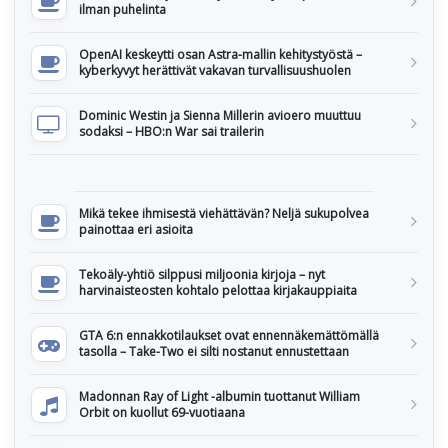
ilman puhelinta
OpenAI keskeytti osan Astra-mallin kehitystyöstä –
kyberkyvyt herättivät vakavan turvallisuushuolen
Dominic Westin ja Sienna Millerin avioero muuttuu
sodaksi – HBO:n War sai trailerin
Mikä tekee ihmisestä viehättävän? Neljä sukupolvea
painottaa eri asioita
Tekoäly-yhtiö silppusi miljoonia kirjoja – nyt
harvinaisteosten kohtalo pelottaa kirjakauppiaita
GTA 6:n ennakkotilaukset ovat ennennäkemättömällä
tasolla – Take-Two ei silti nostanut ennustettaan
Madonnan Ray of Light -albumin tuottanut William
Orbit on kuollut 69-vuotiaana