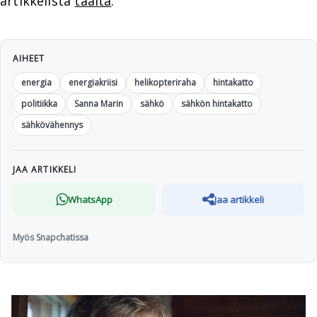
artikkelista
täältä
.
AIHEET
energia
energiakriisi
helikopteriraha
hintakatto
politiikka
Sanna Marin
sähkö
sähkön hintakatto
sähkövähennys
JAA ARTIKKELI
WhatsApp
Jaa artikkeli
Myös Snapchatissa