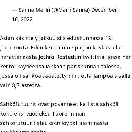
— Sanna Marin (@MarinSanna)
December
16, 2022
Asian käsittely jatkuu siis eduskunnassa 19.
joulukuuta. Eilen kerroimme paljon keskustelua
herättäneestä
Jethro Rostedtin
twiitistä, jossa hän
kertoi käyneensä iäkkään pariskunnan talossa,
jossa oli sähköä säästetty niin, että
lämpöä sisällä
vain 8,7 astetta
.
Sähköfutuurit ovat povanneet kallista sähköä
koko ensi vuodeksi. Tuoreimman
sähköfutuurilistauksen löydät aiemmasta