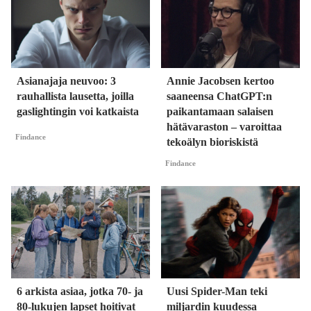
Asianajaja neuvoo: 3
Annie Jacobsen kertoo
rauhallista lausetta, joilla
saaneensa ChatGPT:n
gaslightingin voi katkaista
paikantamaan salaisen
hätävaraston – varoittaa
Findance
tekoälyn bioriskistä
Findance
6 arkista asiaa, jotka 70- ja
Uusi Spider-Man teki
80-lukujen lapset hoitivat
miljardin kuudessa