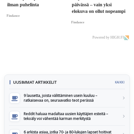
ilman puhelinta
päivässä – vain yksi
elokuva on ollut nopeampi
Findance
Findance
Powered by HIGH.FI
UUSIMMAT ARTIKKELIT
KAIKKI
9 lausetta, joista välittäminen usein kuuluu –
ratkaisevaa on, seuraavatko teot perässä
Reddit haluaa madaltaa uusien käyttäjien esteitä –
tekoäly voi vähentää karman merkitystä
6 arkista asiaa, jotka 70- ja 80-lukujen lapset hoitivat