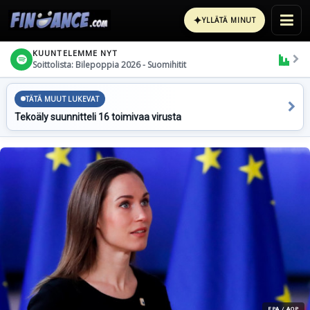
✦
YLLÄTÄ MINUT
KUUNTELEMME NYT
Soittolista: Bilepoppia 2026 - Suomihitit
TÄTÄ MUUT LUKEVAT
Tekoäly suunnitteli 16 toimivaa virusta
EPA / AOP