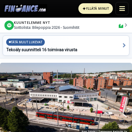
✦
YLLÄTÄ MINUT
KUUNTELEMME NYT
Soittolista: Bilepoppia 2026 - Suomihitit
TÄTÄ MUUT LUKEVAT
Tekoäly suunnitteli 16 toimivaa virusta
Pasi Tiitola / Tampereen Raitiotie Oy