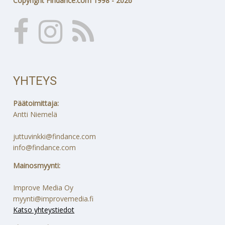
Copyright Findance.com 1998 - 2026
YHTEYS
Päätoimittaja:
Antti Niemelä
juttuvinkki@findance.com
info@findance.com
Mainosmyynti:
Improve Media Oy
myynti@improvemedia.fi
Katso yhteystiedot