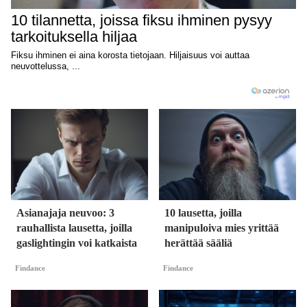
Asianajaja neuvoo: 3
10 lausetta, joilla
rauhallista lausetta, joilla
manipuloiva mies yrittää
gaslightingin voi katkaista
herättää sääliä
Findance
Findance