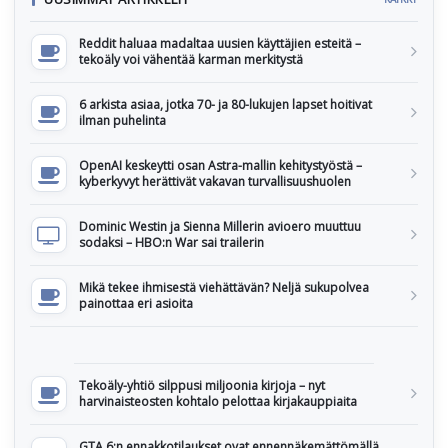
Reddit haluaa madaltaa uusien käyttäjien esteitä –
tekoäly voi vähentää karman merkitystä
6 arkista asiaa, jotka 70- ja 80-lukujen lapset hoitivat
ilman puhelinta
OpenAI keskeytti osan Astra-mallin kehitystyöstä –
kyberkyvyt herättivät vakavan turvallisuushuolen
Dominic Westin ja Sienna Millerin avioero muuttuu
sodaksi – HBO:n War sai trailerin
Mikä tekee ihmisestä viehättävän? Neljä sukupolvea
painottaa eri asioita
Tekoäly-yhtiö silppusi miljoonia kirjoja – nyt
harvinaisteosten kohtalo pelottaa kirjakauppiaita
GTA 6:n ennakkotilaukset ovat ennennäkemättömällä