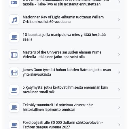
tasolla – Take-Two ei silti nostanut ennustettaan
Madonnan Ray of Light -albumin tuottanut William
Orbit on kuollut 69-vuotiaana
10 lausetta, joilla manipuloiva mies yrittää herättää
sääliä
Masters of the Universe sai uuden elämän Prime
Videolla – tällainen jatko-osa voisi olla
James Gunn tyrmäsi huhun kahden Batman-jatko-osan
yhteiskuvauksista
5 kysymystä, jotka kertovat ihmisestä enemmän kuin
tavallinen small talk
Tekoäly suunnitteli 16 toimivaa virusta: näin
historiallinen läpimurto onnistui
Ford paljasti alle 30 000 dollarin sähköavolavan –
Fathom saapuu vuonna 2027