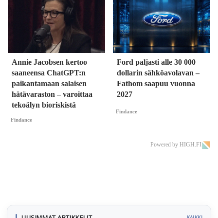
Annie Jacobsen kertoo
Ford paljasti alle 30 000
saaneensa ChatGPT:n
dollarin sähköavolavan –
paikantamaan salaisen
Fathom saapuu vuonna
hätävaraston – varoittaa
2027
tekoälyn bioriskistä
Findance
Findance
Powered by HIGH.FI
UUSIMMAT ARTIKKELIT
KAIKKI