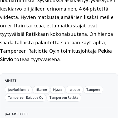
noudattamista. Syyskuussa asiakastyytyväisyyden
keskiarvo oli jälleen erinomainen, 4,64 pistettä
viidestä. Hyvien matkustajamäärien lisäksi meille
on erittäin tärkeää, että matkustajat ovat
tyytyväisiä Ratikkaan kokonaisuutena. On hienoa
saada tällaista palautetta suoraan käyttäjiltä,
Tampereen Raitiotie Oy:n toimitusjohtaja
Pekka
Sirviö
toteaa tyytyväisenä.
AIHEET
joukkoliikenne
liikenne
Nysse
raitiotie
Tampere
Tampereen Raitiotie Oy
Tampereen Ratikka
JAA ARTIKKELI