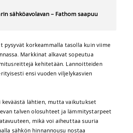
llarin sähköavolavan – Fathom saapuu
t pysyvät korkeammalla tasolla kuin viime
nnassa. Markkinat alkavat sopeutua
mitusreittejä kehitetään. Lannoitteiden
ityisesti ensi vuoden viljelykasvien
i keväästä lähtien, mutta vaikutukset
Tulevan talven olosuhteet ja lämmitystarpeet
atavuuteen, mikä voi aiheuttaa suuria
amalla sähkön hinnannousu nostaa