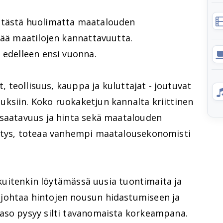
 tästä huolimatta maatalouden
tää maatilojen kannattavuutta.
 edelleen ensi vuonna.
t, teollisuus, kauppa ja kuluttajat - joutuvat
ksiin. Koko ruokaketjun kannalta kriittinen
 saatavuus ja hinta sekä maatalouden
hitys, toteaa vanhempi maatalousekonomisti
n kuitenkin löytämässä uusia tuontimaita ja
johtaa hintojen nousun hidastumiseen ja
aso pysyy silti tavanomaista korkeampana.