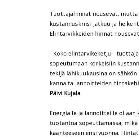
Tuottajahinnat nousevat, mutta
kustannuskriisi jatkuu ja heiken
Elintarvikkeiden hinnat nousevat
- Koko elintarvikeketju - tuottaja
sopeutumaan korkeisiin kustannu
tekijä lähikuukausina on sähkön
kannalta lannoitteiden hintake
Päivi Kujala
.
Energialle ja lannoitteille ollaa
tuotantoa sopeuttamassa, mikä 
käänteeseen ensi vuonna. Hintat