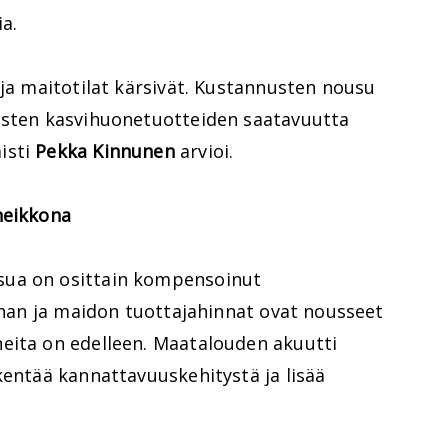
a.
 ja maitotilat kärsivät. Kustannusten nousu
isten kasvihuonetuotteiden saatavuutta
isti
Pekka Kinnunen
arvioi.
heikkona
sua on osittain kompensoinut
lihan ja maidon tuottajahinnat ovat nousseet
eita on edelleen. Maatalouden akuutti
kentää kannattavuuskehitystä ja lisää