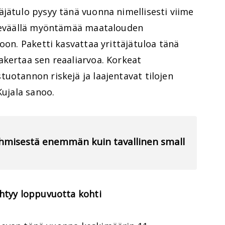
jätulo pysyy tänä vuonna nimellisesti viime
 keväällä myöntämää maatalouden
oon. Paketti kasvattaa yrittäjätuloa tänä
akertaa sen reaaliarvoa. Korkeat
uotannon riskejä ja laajentavat tilojen
Kujala sanoo.
 ihmisestä enemmän kuin tavallinen small
ihtyy loppuvuotta kohti