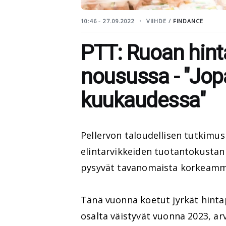
10:46 - 27.09.2022
VIIHDE /
FINDANCE
PTT: Ruoan hinta
nousussa - "Jop
kuukaudessa"
Pellervon taloudellisen tutkimu
elintarvikkeiden tuotantokustann
pysyvät tavanomaista korkeammal
Tänä vuonna koetut jyrkät hintap
osalta väistyvät vuonna 2023, arv