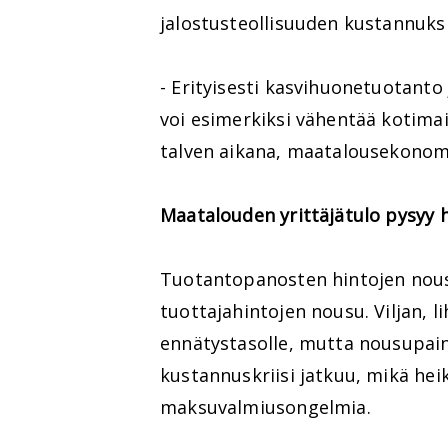
jalostusteollisuuden kustannuksi
- Erityisesti kasvihuonetuotanto
voi esimerkiksi vähentää kotima
talven aikana, maatalousekonom
Maatalouden yrittäjätulo pysyy 
Tuotantopanosten hintojen nou
tuottajahintojen nousu. Viljan, 
ennätystasolle, mutta nousupain
kustannuskriisi jatkuu, mikä hei
maksuvalmiusongelmia.