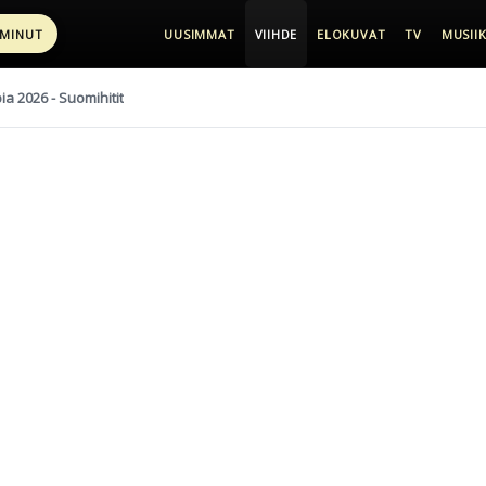
 MINUT
UUSIMMAT
VIIHDE
ELOKUVAT
TV
MUSIIK
pia 2026 - Suomihitit