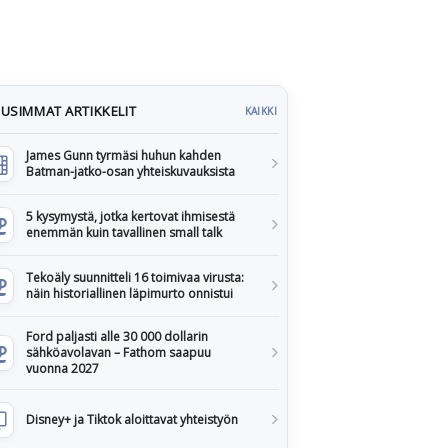
USIMMAT ARTIKKELIT
KAIKKI
James Gunn tyrmäsi huhun kahden
Batman-jatko-osan yhteiskuvauksista
5 kysymystä, jotka kertovat ihmisestä
enemmän kuin tavallinen small talk
Tekoäly suunnitteli 16 toimivaa virusta:
näin historiallinen läpimurto onnistui
Ford paljasti alle 30 000 dollarin
sähköavolavan – Fathom saapuu
vuonna 2027
Disney+ ja Tiktok aloittavat yhteistyön