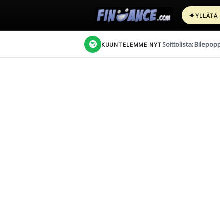
✦
YLLÄTÄ
Soittolista: Bilepop
KUUNTELEMME NYT