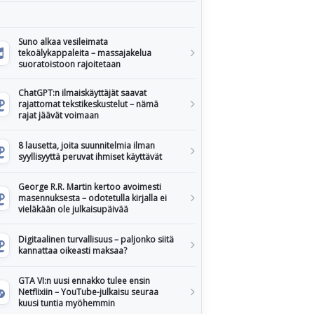
Suno alkaa vesileimata
tekoälykappaleita – massajakelua
suoratoistoon rajoitetaan
ChatGPT:n ilmaiskäyttäjät saavat
rajattomat tekstikeskustelut – nämä
rajat jäävät voimaan
8 lausetta, joita suunnitelmia ilman
syyllisyyttä peruvat ihmiset käyttävät
George R.R. Martin kertoo avoimesti
masennuksesta – odotetulla kirjalla ei
vieläkään ole julkaisupäivää
Digitaalinen turvallisuus – paljonko siitä
kannattaa oikeasti maksaa?
GTA VI:n uusi ennakko tulee ensin
Netflixiin – YouTube-julkaisu seuraa
kuusi tuntia myöhemmin