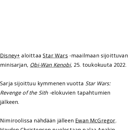
Disney+
aloittaa
Star Wars
-maailmaan sijoittuvan
minisarjan,
Obi-Wan Kenobi
, 25. toukokuuta 2022.
Sarja sijoittuu kymmenen vuotta
Star Wars:
Revenge of the Sith
-elokuvien tapahtumien
jälkeen.
Nimiroolissa nähdään jälleen
Ewan McGregor
.
Hayden Christensen
puolestaan palaa Anakin