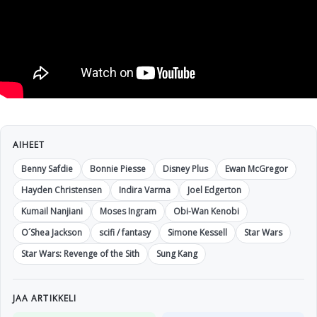
AIHEET
Benny Safdie
Bonnie Piesse
Disney Plus
Ewan McGregor
Hayden Christensen
Indira Varma
Joel Edgerton
Kumail Nanjiani
Moses Ingram
Obi-Wan Kenobi
O´Shea Jackson
scifi / fantasy
Simone Kessell
Star Wars
Star Wars: Revenge of the Sith
Sung Kang
JAA ARTIKKELI