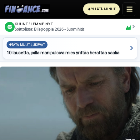
✦
YLLÄTÄ MINUT
KUUNTELEMME NYT
Soittolista: Bilepoppia 2026 - Suomihitit
TÄTÄ MUUT LUKEVAT
10 lausetta, joilla manipuloiva mies yrittää herättää sääliä
Disney+