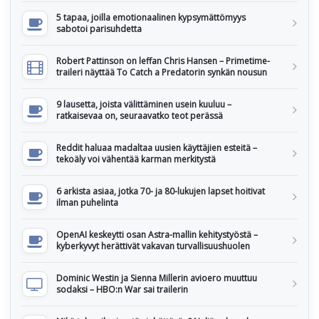
5 tapaa, joilla emotionaalinen kypsymättömyys
sabotoi parisuhdetta
Robert Pattinson on leffan Chris Hansen – Primetime-
traileri näyttää To Catch a Predatorin synkän nousun
9 lausetta, joista välittäminen usein kuuluu –
ratkaisevaa on, seuraavatko teot perässä
Reddit haluaa madaltaa uusien käyttäjien esteitä –
tekoäly voi vähentää karman merkitystä
6 arkista asiaa, jotka 70- ja 80-lukujen lapset hoitivat
ilman puhelinta
OpenAI keskeytti osan Astra-mallin kehitystyöstä –
kyberkyvyt herättivät vakavan turvallisuushuolen
Dominic Westin ja Sienna Millerin avioero muuttuu
sodaksi – HBO:n War sai trailerin