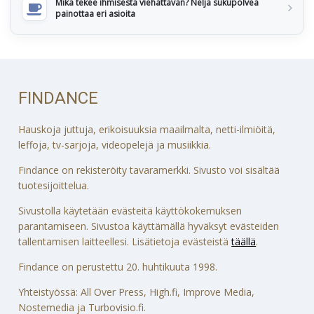
Mikä tekee ihmisestä viehättävän? Neljä sukupolvea
painottaa eri asioita
FINDANCE
Hauskoja juttuja, erikoisuuksia maailmalta, netti-ilmiöitä,
leffoja, tv-sarjoja, videopelejä ja musiikkia.
Findance on rekisteröity tavaramerkki. Sivusto voi sisältää
tuotesijoittelua.
Sivustolla käytetään evästeitä käyttökokemuksen
parantamiseen. Sivustoa käyttämällä hyväksyt evästeiden
tallentamisen laitteellesi. Lisätietoja evästeistä
täällä
.
Findance on perustettu 20. huhtikuuta 1998.
Yhteistyössä: All Over Press, High.fi, Improve Media,
Nostemedia ja Turbovisio.fi.