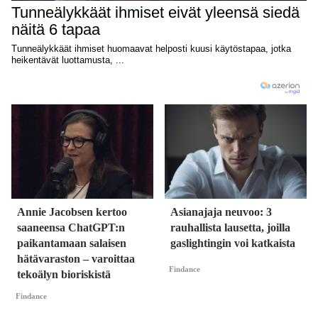
Annie Jacobsen kertoo
Asianajaja neuvoo: 3
saaneensa ChatGPT:n
rauhallista lausetta, joilla
paikantamaan salaisen
gaslightingin voi katkaista
hätävaraston – varoittaa
Findance
tekoälyn bioriskistä
Findance