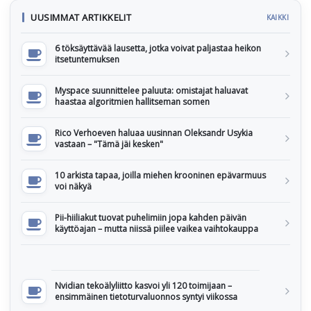
UUSIMMAT ARTIKKELIT
KAIKKI
6 töksäyttävää lausetta, jotka voivat paljastaa heikon
itsetuntemuksen
Myspace suunnittelee paluuta: omistajat haluavat
haastaa algoritmien hallitseman somen
Rico Verhoeven haluaa uusinnan Oleksandr Usykia
vastaan – "Tämä jäi kesken"
10 arkista tapaa, joilla miehen krooninen epävarmuus
voi näkyä
Pii-hiiliakut tuovat puhelimiin jopa kahden päivän
käyttöajan – mutta niissä piilee vaikea vaihtokauppa
Nvidian tekoälyliitto kasvoi yli 120 toimijaan –
ensimmäinen tietoturvaluonnos syntyi viikossa