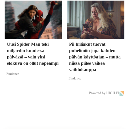
Uusi Spider-Man teki
Pii-hiiliakut tuovat
miljardin kuudessa
puhelimiin jopa kahden
päivässä – vain yksi
päivän käyttöajan – mutta
elokuva on ollut nopeampi
niissä piilee vaikea
vaihtokauppa
Findance
Findance
Powered by HIGH.FI