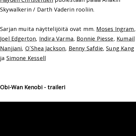
Skywalkerin / Darth Vaderin rooliin.
Sarjan muita näyttelijöitä ovat mm.
Moses Ingram
,
Joel Edgerton
,
Indira Varma
,
Bonnie Piesse
,
Kumail
Nanjiani
,
O´Shea Jackson
,
Benny Safdie
,
Sung Kang
ja
Simone Kessell
Obi-Wan Kenobi - traileri