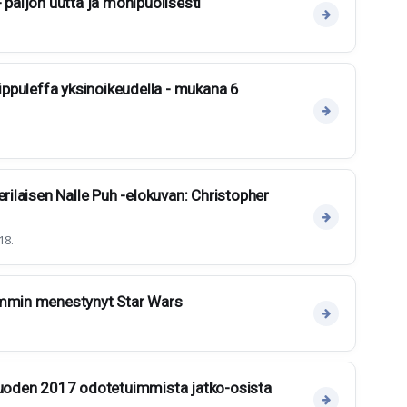
 paljon uutta ja monipuolisesti
uippuleffa yksinoikeudella - mukana 6
erilaisen Nalle Puh -elokuvan: Christopher
18.
immin menestynyt Star Wars
 vuoden 2017 odotetuimmista jatko-osista