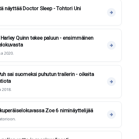
tä näyttää Doctor Sleep - Tohtori Uni
 Harley Quinn tekee paluun - ensimmäinen
-elokuvasta
a 2020.
Puh sai suomeksi puhutun trailerin - oikeita
atiota
 2018.
alkuperäiselokuvassa Zoe 6 niminäyttelijää
torioon.