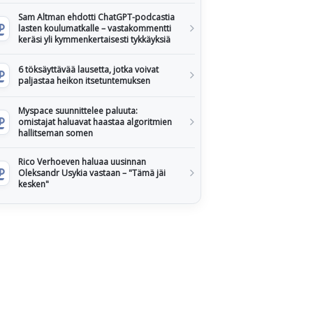
Sam Altman ehdotti ChatGPT-podcastia
lasten koulumatkalle – vastakommentti
keräsi yli kymmenkertaisesti tykkäyksiä
6 töksäyttävää lausetta, jotka voivat
paljastaa heikon itsetuntemuksen
Myspace suunnittelee paluuta:
omistajat haluavat haastaa algoritmien
hallitseman somen
Rico Verhoeven haluaa uusinnan
Oleksandr Usykia vastaan – "Tämä jäi
kesken"