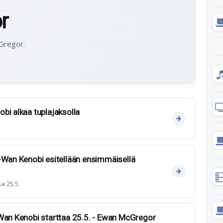
r
cGregor.
bi alkaa tuplajaksolla
-Wan Kenobi esitellään ensimmäisellä
a 25.5.
Wan Kenobi starttaa 25.5. - Ewan McGregor