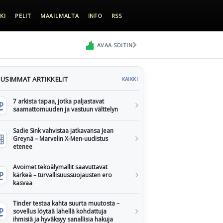
KI
PELIT
MAAILMALTA
INFO
RSS
AVAA SOITIN
USIMMAT ARTIKKELIT
KAIKKI
7 arkista tapaa, jotka paljastavat
saamattomuuden ja vastuun välttelyn
Sadie Sink vahvistaa jatkavansa Jean
Greynä – Marvelin X-Men-uudistus
etenee
Avoimet tekoälymallit saavuttavat
kärkeä – turvallisuussuojausten ero
kasvaa
Tinder testaa kahta suurta muutosta –
sovellus löytää lähellä kohdattuja
ihmisiä ja hyväksyy sanallisia hakuja