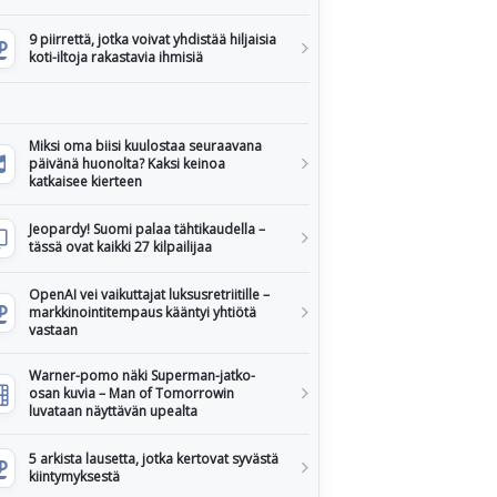
9 piirrettä, jotka voivat yhdistää hiljaisia
koti-iltoja rakastavia ihmisiä
Miksi oma biisi kuulostaa seuraavana
päivänä huonolta? Kaksi keinoa
katkaisee kierteen
Jeopardy! Suomi palaa tähtikaudella –
tässä ovat kaikki 27 kilpailijaa
OpenAI vei vaikuttajat luksusretriitille –
markkinointitempaus kääntyi yhtiötä
vastaan
Warner-pomo näki Superman-jatko-
osan kuvia – Man of Tomorrowin
luvataan näyttävän upealta
5 arkista lausetta, jotka kertovat syvästä
kiintymyksestä