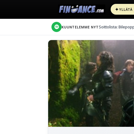
✦
YLLÄTÄ
Soittolista: Bilepop
KUUNTELEMME NYT