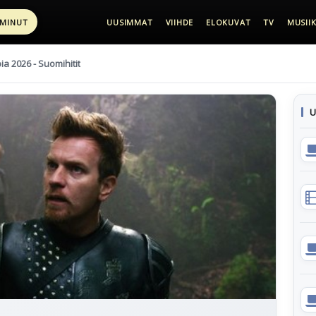
 MINUT
UUSIMMAT
VIIHDE
ELOKUVAT
TV
MUSIIK
pia 2026 - Suomihitit
U