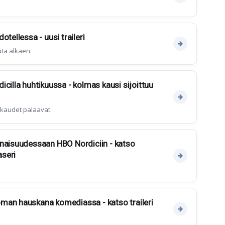
otellessa - uusi traileri
uta alkaen.
cilla huhtikuussa - kolmas kausi sijoittuu
kaudet palaavat.
onaisuudessaan HBO Nordiciin - katso
seri
man hauskana komediassa - katso traileri