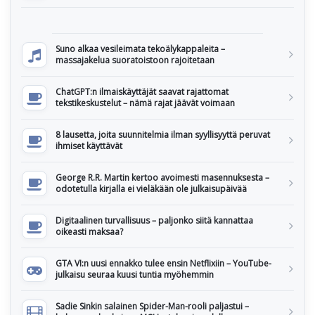
Suno alkaa vesileimata tekoälykappaleita –
massajakelua suoratoistoon rajoitetaan
ChatGPT:n ilmaiskäyttäjät saavat rajattomat
tekstikeskustelut – nämä rajat jäävät voimaan
8 lausetta, joita suunnitelmia ilman syyllisyyttä peruvat
ihmiset käyttävät
George R.R. Martin kertoo avoimesti masennuksesta –
odotetulla kirjalla ei vieläkään ole julkaisupäivää
Digitaalinen turvallisuus – paljonko siitä kannattaa
oikeasti maksaa?
GTA VI:n uusi ennakko tulee ensin Netflixiin – YouTube-
julkaisu seuraa kuusi tuntia myöhemmin
Sadie Sinkin salainen Spider-Man-rooli paljastui –