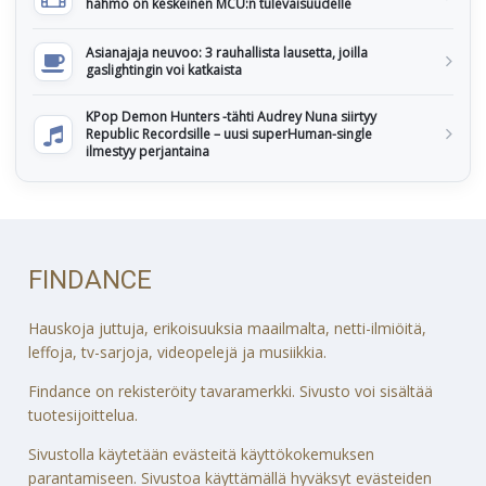
hahmo on keskeinen MCU:n tulevaisuudelle
Asianajaja neuvoo: 3 rauhallista lausetta, joilla
gaslightingin voi katkaista
KPop Demon Hunters -tähti Audrey Nuna siirtyy
Republic Recordsille – uusi superHuman-single
ilmestyy perjantaina
FINDANCE
Hauskoja juttuja, erikoisuuksia maailmalta, netti-ilmiöitä,
leffoja, tv-sarjoja, videopelejä ja musiikkia.
Findance on rekisteröity tavaramerkki. Sivusto voi sisältää
tuotesijoittelua.
Sivustolla käytetään evästeitä käyttökokemuksen
parantamiseen. Sivustoa käyttämällä hyväksyt evästeiden