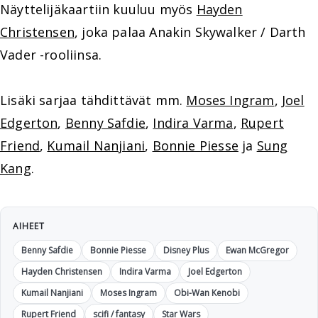
Näyttelijäkaartiin kuuluu myös
Hayden
Christensen
, joka palaa Anakin Skywalker / Darth
Vader -rooliinsa.
Lisäki sarjaa tähdittävät mm.
Moses Ingram
,
Joel
Edgerton
,
Benny Safdie
,
Indira Varma
,
Rupert
Friend
,
Kumail Nanjiani
,
Bonnie Piesse
ja
Sung
Kang
.
AIHEET
Benny Safdie
Bonnie Piesse
Disney Plus
Ewan McGregor
Hayden Christensen
Indira Varma
Joel Edgerton
Kumail Nanjiani
Moses Ingram
Obi-Wan Kenobi
Rupert Friend
scifi / fantasy
Star Wars