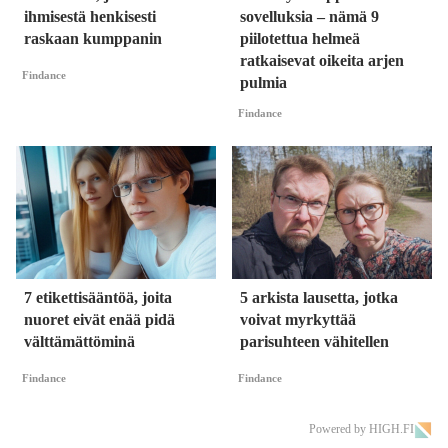
ihmisestä henkisesti
sovelluksia – nämä 9
raskaan kumppanin
piilotettua helmeä
ratkaisevat oikeita arjen
Findance
pulmia
Findance
7 etikettisääntöä, joita
5 arkista lausetta, jotka
nuoret eivät enää pidä
voivat myrkyttää
välttämättöminä
parisuhteen vähitellen
Findance
Findance
Powered by HIGH.FI