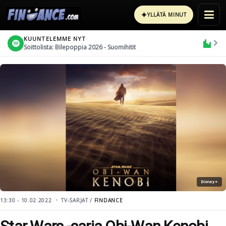
✦
YLLÄTÄ MINUT
KUUNTELEMME NYT
Soittolista: Bilepoppia 2026 - Suomihitit
Disney+
13:30 - 10.02.2022
TV-SARJAT /
FINDANCE