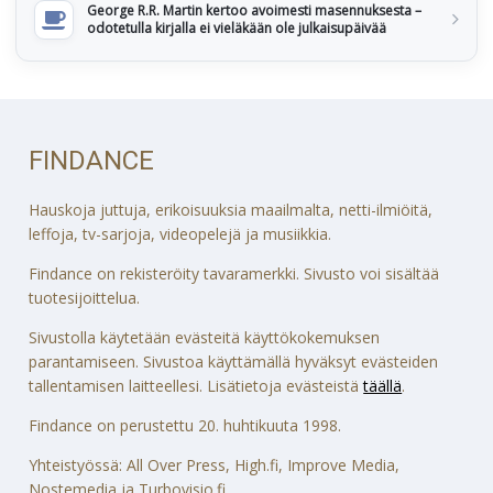
George R.R. Martin kertoo avoimesti masennuksesta –
odotetulla kirjalla ei vieläkään ole julkaisupäivää
FINDANCE
Hauskoja juttuja, erikoisuuksia maailmalta, netti-ilmiöitä,
leffoja, tv-sarjoja, videopelejä ja musiikkia.
Findance on rekisteröity tavaramerkki. Sivusto voi sisältää
tuotesijoittelua.
Sivustolla käytetään evästeitä käyttökokemuksen
parantamiseen. Sivustoa käyttämällä hyväksyt evästeiden
tallentamisen laitteellesi. Lisätietoja evästeistä
täällä
.
Findance on perustettu 20. huhtikuuta 1998.
Yhteistyössä: All Over Press, High.fi, Improve Media,
Nostemedia ja Turbovisio.fi.