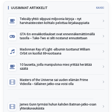
UUSIMMAT ARTIKKELIT
KAIKKI
Tekoäly-yhtiö silppusi miljoonia kirjoja – nyt
harvinaisteosten kohtalo pelottaa kirjakauppiaita
GTA 6:n ennakkotilaukset ovat ennennäkemättömällä
tasolla – Take-Two ei silti nostanut ennustettaan
Madonnan Ray of Light -albumin tuottanut William
Orbit on kuollut 69-vuotiaana
10 lausetta, joilla manipuloiva mies yrittää herättää
sääliä
Masters of the Universe sai uuden elämän Prime
Videolla – tällainen jatko-osa voisi olla
James Gunn tyrmäsi huhun kahden Batman-jatko-osan
yhteiskuvauksista