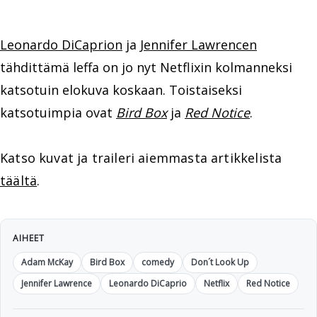
Leonardo DiCaprion
ja
Jennifer Lawrencen
tähdittämä leffa on jo nyt Netflixin kolmanneksi
katsotuin elokuva koskaan. Toistaiseksi
katsotuimpia ovat
Bird Box
ja
Red Notice
.
Katso kuvat ja traileri aiemmasta artikkelista
täältä
.
AIHEET
Adam McKay
Bird Box
comedy
Don´t Look Up
Jennifer Lawrence
Leonardo DiCaprio
Netflix
Red Notice