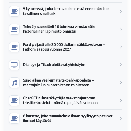
5 kysymystä, jotka kertovat ihmisestä enemmän kuin
tavallinen small talk
Tekoäly suunnitteli 16 toimivaa virusta: näin
historiallinen läpimurto onnistui
Ford paljasti alle 30 000 dollarin sähköavolavan –
Fathom saapuu vuonna 2027
Disney+ ja Tiktok aloittavat yhteistyön
Suno alkaa vesileimata tekoälykappaleita –
massajakelua suoratoistoon rajoitetaan
ChatGPT:n ilmaiskäyttäjät saavat rajattomat
tekstikeskustelut – nämä rajat jäävät voimaan
8 lausetta, joita suunnitelmia ilman syyllisyyttä peruvat
ihmiset käyttävät