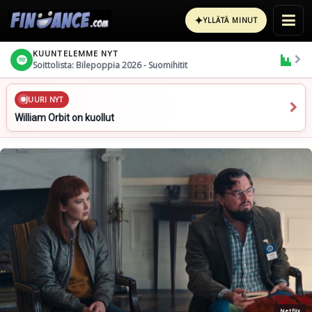
✦
YLLÄTÄ MINUT
KUUNTELEMME NYT
Soittolista: Bilepoppia 2026 - Suomihitit
JUURI NYT
William Orbit on kuollut
Netflix