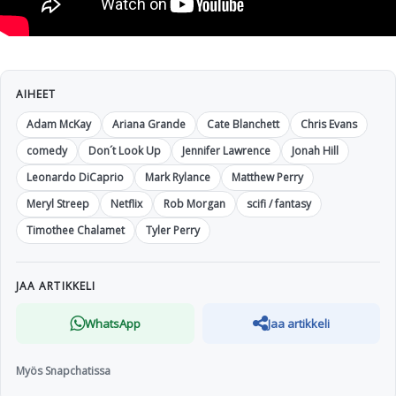
AIHEET
Adam McKay
Ariana Grande
Cate Blanchett
Chris Evans
comedy
Don´t Look Up
Jennifer Lawrence
Jonah Hill
Leonardo DiCaprio
Mark Rylance
Matthew Perry
Meryl Streep
Netflix
Rob Morgan
scifi / fantasy
Timothee Chalamet
Tyler Perry
JAA ARTIKKELI
WhatsApp
Jaa artikkeli
Myös Snapchatissa