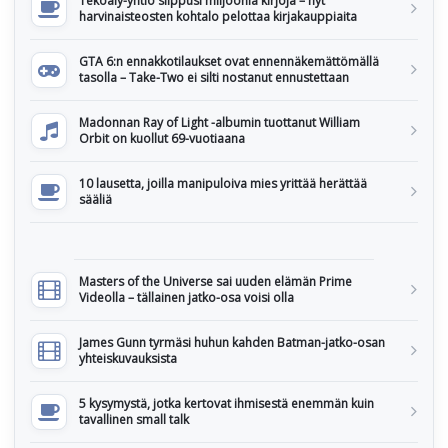
Tekoäly-yhtiö silppusi miljoonia kirjoja – nyt
harvinaisteosten kohtalo pelottaa kirjakauppiaita
GTA 6:n ennakkotilaukset ovat ennennäkemättömällä
tasolla – Take-Two ei silti nostanut ennustettaan
Madonnan Ray of Light -albumin tuottanut William
Orbit on kuollut 69-vuotiaana
10 lausetta, joilla manipuloiva mies yrittää herättää
sääliä
Masters of the Universe sai uuden elämän Prime
Videolla – tällainen jatko-osa voisi olla
James Gunn tyrmäsi huhun kahden Batman-jatko-osan
yhteiskuvauksista
5 kysymystä, jotka kertovat ihmisestä enemmän kuin
tavallinen small talk