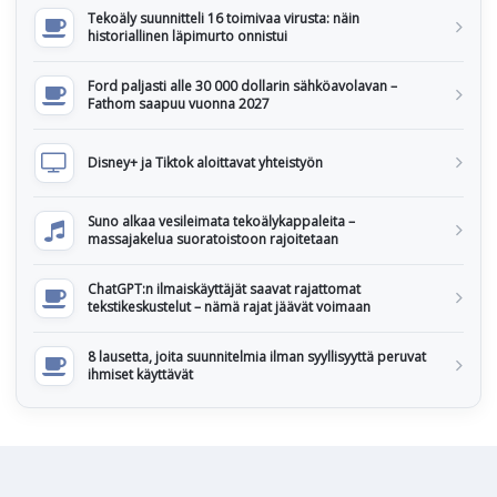
Tekoäly suunnitteli 16 toimivaa virusta: näin
historiallinen läpimurto onnistui
Ford paljasti alle 30 000 dollarin sähköavolavan –
Fathom saapuu vuonna 2027
Disney+ ja Tiktok aloittavat yhteistyön
Suno alkaa vesileimata tekoälykappaleita –
massajakelua suoratoistoon rajoitetaan
ChatGPT:n ilmaiskäyttäjät saavat rajattomat
tekstikeskustelut – nämä rajat jäävät voimaan
8 lausetta, joita suunnitelmia ilman syyllisyyttä peruvat
ihmiset käyttävät