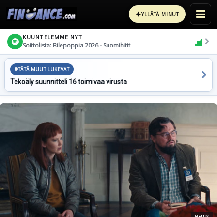
✦
YLLÄTÄ MINUT
KUUNTELEMME NYT
Soittolista: Bilepoppia 2026 - Suomihitit
TÄTÄ MUUT LUKEVAT
Tekoäly suunnitteli 16 toimivaa virusta
Netflix