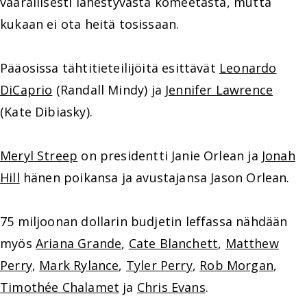
vaarallisesti lähestyvästä komeetasta, mutta
kukaan ei ota heitä tosissaan.
Pääosissa tähtitieteilijöitä esittävät
Leonardo
DiCaprio
(Randall Mindy) ja
Jennifer Lawrence
(Kate Dibiasky).
Meryl Streep
on presidentti Janie Orlean ja
Jonah
Hill
hänen poikansa ja avustajansa Jason Orlean.
75 miljoonan dollarin budjetin leffassa nähdään
myös
Ariana Grande
,
Cate Blanchett
,
Matthew
Perry
,
Mark Rylance
,
Tyler Perry
,
Rob Morgan
,
Timothée Chalamet
ja
Chris Evans
.