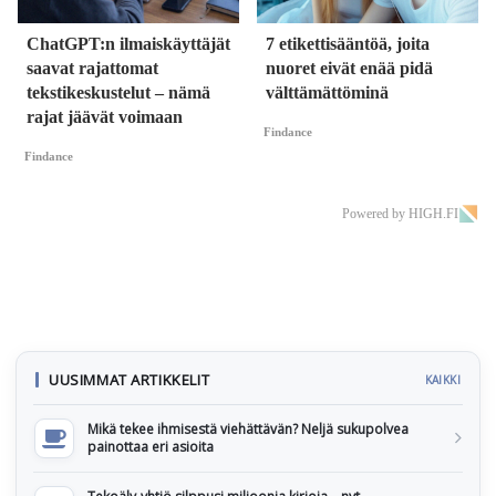
ChatGPT:n ilmaiskäyttäjät
7 etikettisääntöä, joita
saavat rajattomat
nuoret eivät enää pidä
tekstikeskustelut – nämä
välttämättöminä
rajat jäävät voimaan
Findance
Findance
Powered by HIGH.FI
UUSIMMAT ARTIKKELIT
KAIKKI
Mikä tekee ihmisestä viehättävän? Neljä sukupolvea
painottaa eri asioita