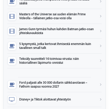
sääliä
Masters of the Universe sai uuden elämän Prime
Videolla – tällainen jatko-osa voisi olla
James Gunn tyrmäsi huhun kahden Batman-jatko-osan
yhteiskuvauksista
5 kysymystä, jotka kertovat ihmisestä enemmän kuin
tavallinen small talk
Tekoäly suunnitteli 16 toimivaa virusta: näin
historiallinen läpimurto onnistui
Ford paljasti alle 30 000 dollarin sähköavolavan –
Fathom saapuu vuonna 2027
Disney+ ja Tiktok aloittavat yhteistyön