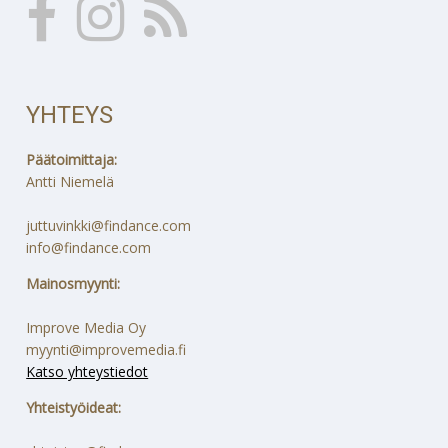
YHTEYS
Päätoimittaja:
Antti Niemelä
juttuvinkki@findance.com
info@findance.com
Mainosmyynti:
Improve Media Oy
myynti@improvemedia.fi
Katso yhteystiedot
Yhteistyöideat: