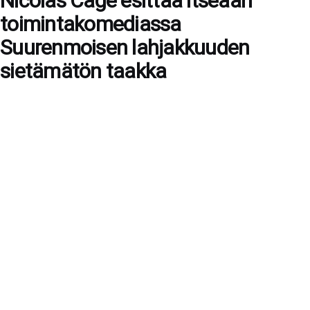
Nicolas Cage esittää itseään
toimintakomediassa
Suurenmoisen lahjakkuuden
sietämätön taakka