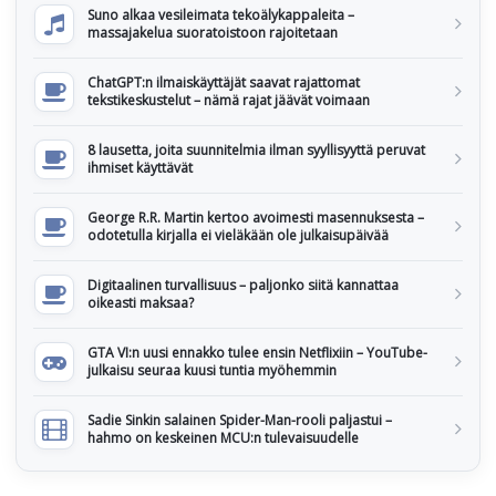
Suno alkaa vesileimata tekoälykappaleita –
massajakelua suoratoistoon rajoitetaan
ChatGPT:n ilmaiskäyttäjät saavat rajattomat
tekstikeskustelut – nämä rajat jäävät voimaan
8 lausetta, joita suunnitelmia ilman syyllisyyttä peruvat
ihmiset käyttävät
George R.R. Martin kertoo avoimesti masennuksesta –
odotetulla kirjalla ei vieläkään ole julkaisupäivää
Digitaalinen turvallisuus – paljonko siitä kannattaa
oikeasti maksaa?
GTA VI:n uusi ennakko tulee ensin Netflixiin – YouTube-
julkaisu seuraa kuusi tuntia myöhemmin
Sadie Sinkin salainen Spider-Man-rooli paljastui –
hahmo on keskeinen MCU:n tulevaisuudelle