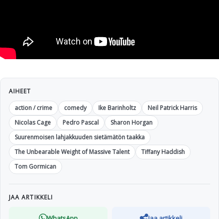
AIHEET
action / crime
comedy
Ike Barinholtz
Neil Patrick Harris
Nicolas Cage
Pedro Pascal
Sharon Horgan
Suurenmoisen lahjakkuuden sietämätön taakka
The Unbearable Weight of Massive Talent
Tiffany Haddish
Tom Gormican
JAA ARTIKKELI
WhatsApp
Jaa artikkeli