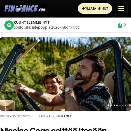
✦
YLLÄTÄ MINUT
KUUNTELEMME NYT
Soittolista: Bilepoppia 2026 - Suomihitit
Lionsgate
06:10 - 15.12.2021
ELOKUVAT /
FINDANCE