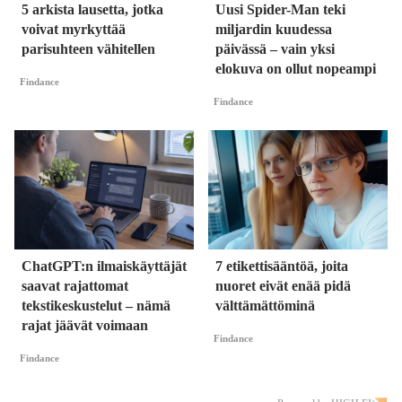
5 arkista lausetta, jotka
Uusi Spider-Man teki
voivat myrkyttää
miljardin kuudessa
parisuhteen vähitellen
päivässä – vain yksi
elokuva on ollut nopeampi
Findance
Findance
ChatGPT:n ilmaiskäyttäjät
7 etikettisääntöä, joita
saavat rajattomat
nuoret eivät enää pidä
tekstikeskustelut – nämä
välttämättöminä
rajat jäävät voimaan
Findance
Findance