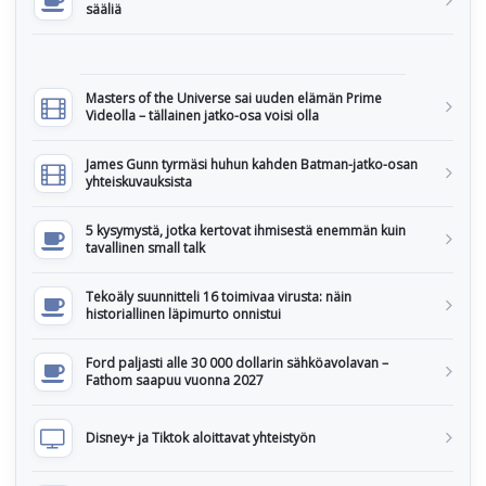
sääliä
Masters of the Universe sai uuden elämän Prime
Videolla – tällainen jatko-osa voisi olla
James Gunn tyrmäsi huhun kahden Batman-jatko-osan
yhteiskuvauksista
5 kysymystä, jotka kertovat ihmisestä enemmän kuin
tavallinen small talk
Tekoäly suunnitteli 16 toimivaa virusta: näin
historiallinen läpimurto onnistui
Ford paljasti alle 30 000 dollarin sähköavolavan –
Fathom saapuu vuonna 2027
Disney+ ja Tiktok aloittavat yhteistyön