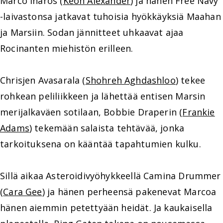
Marco Inaros (
Keon Alexander
) ja hänen Free Navy
-laivastonsa jatkavat tuhoisia hyökkäyksiä Maahan
ja Marsiin. Sodan jännitteet uhkaavat ajaa
Rocinanten miehistön erilleen.
Chrisjen Avasarala (
Shohreh Aghdashloo
) tekee
rohkean peliliikkeen ja lähettää entisen Marsin
merijalkaväen sotilaan, Bobbie Draperin (
Frankie
Adams
) tekemään salaista tehtävää, jonka
tarkoituksena on kääntää tapahtumien kulku.
Sillä aikaa Asteroidivyöhykkeellä Camina Drummer
(
Cara Gee
) ja hänen perheensä pakenevat Marcoa
hänen aiemmin petettyään heidät. Ja kaukaisella