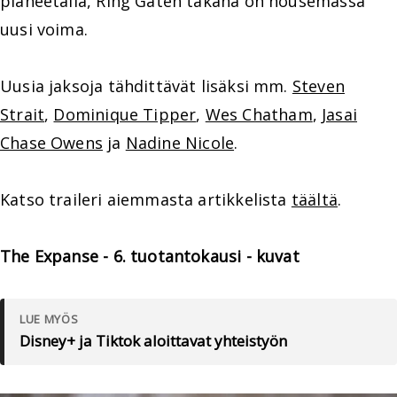
planeetalla, Ring Gaten takana on nousemassa
uusi voima.
Uusia jaksoja tähdittävät lisäksi mm.
Steven
Strait
,
Dominique Tipper
,
Wes Chatham
,
Jasai
Chase Owens
ja
Nadine Nicole
.
Katso traileri aiemmasta artikkelista
täältä
.
The Expanse - 6. tuotantokausi - kuvat
LUE MYÖS
Disney+ ja Tiktok aloittavat yhteistyön