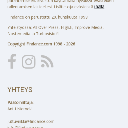
parantamiseen. Sivustoa käyttämällä hyväksyt evästeiden
tallentamisen laitteellesi. Lisätietoja evästeistä
täällä
.
Findance on perustettu 20. huhtikuuta 1998.
Yhteistyössä: All Over Press, High.fi, Improve Media,
Nostemedia ja Turbovisio.fi.
Copyright Findance.com 1998 - 2026
YHTEYS
Päätoimittaja:
Antti Niemelä
juttuvinkki@findance.com
info@findance.com