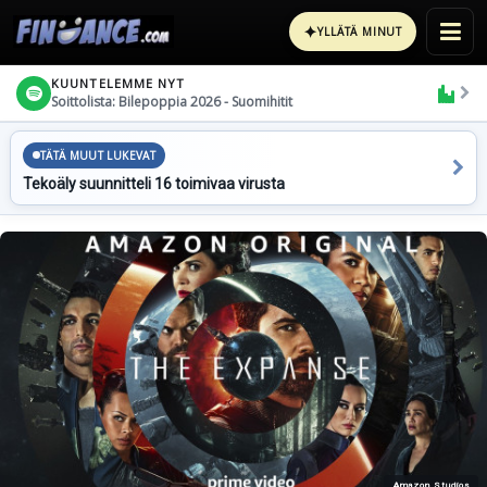
✦
YLLÄTÄ MINUT
KUUNTELEMME NYT
Soittolista: Bilepoppia 2026 - Suomihitit
TÄTÄ MUUT LUKEVAT
Tekoäly suunnitteli 16 toimivaa virusta
Amazon Studios