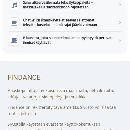
Suno alkaa vesileimata tekoälykappaleita –
massajakelua suoratoistoon rajoitetaan
ChatGPT:n ilmaiskäyttäjät saavat rajattomat
tekstikeskustelut – nämä rajat jäävät voimaan
8 lausetta, joita suunnitelmia ilman syyllisyyttä peruvat
ihmiset käyttävät
FINDANCE
Hauskoja juttuja, erikoisuuksia maailmalta, netti-ilmiöitä,
leffoja, tv-sarjoja, videopelejä ja musiikkia.
Findance on rekisteröity tavaramerkki. Sivusto voi sisältää
tuotesijoittelua.
Sivustolla käytetään evästeitä käyttökokemuksen