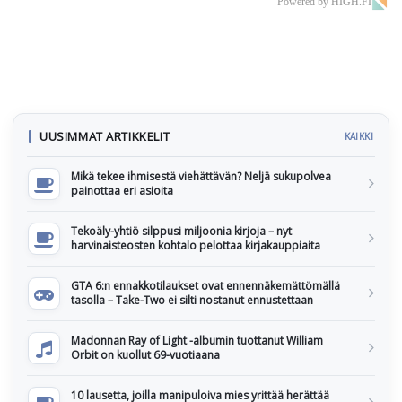
Powered by HIGH.FI
UUSIMMAT ARTIKKELIT
KAIKKI
Mikä tekee ihmisestä viehättävän? Neljä sukupolvea
painottaa eri asioita
Tekoäly-yhtiö silppusi miljoonia kirjoja – nyt
harvinaisteosten kohtalo pelottaa kirjakauppiaita
GTA 6:n ennakkotilaukset ovat ennennäkemättömällä
tasolla – Take-Two ei silti nostanut ennustettaan
Madonnan Ray of Light -albumin tuottanut William
Orbit on kuollut 69-vuotiaana
10 lausetta, joilla manipuloiva mies yrittää herättää