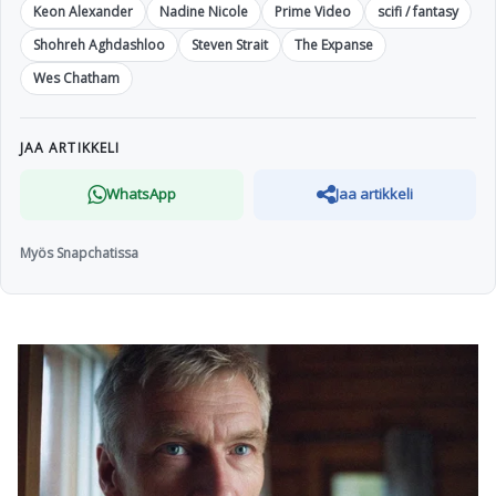
Keon Alexander
Nadine Nicole
Prime Video
scifi / fantasy
Shohreh Aghdashloo
Steven Strait
The Expanse
Wes Chatham
JAA ARTIKKELI
WhatsApp
Jaa artikkeli
Myös Snapchatissa