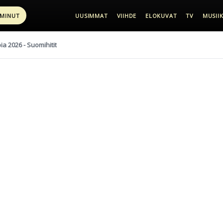
 MINUT
UUSIMMAT
VIIHDE
ELOKUVAT
TV
MUSIIK
pia 2026 - Suomihitit