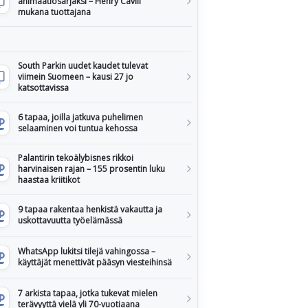
animaatiosarjaksi – Henry Cavill
mukana tuottajana
South Parkin uudet kaudet tulevat
viimein Suomeen – kausi 27 jo
katsottavissa
6 tapaa, joilla jatkuva puhelimen
selaaminen voi tuntua kehossa
Palantirin tekoälybisnes rikkoi
harvinaisen rajan – 155 prosentin luku
haastaa kriitikot
9 tapaa rakentaa henkistä vakautta ja
uskottavuutta työelämässä
WhatsApp lukitsi tilejä vahingossa –
käyttäjät menettivät pääsyn viesteihinsä
7 arkista tapaa, jotka tukevat mielen
terävyyttä vielä yli 70-vuotiaana