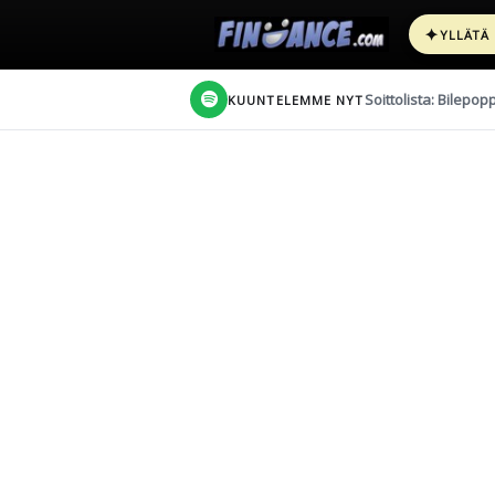
✦
YLLÄTÄ
Soittolista: Bilepop
KUUNTELEMME NYT