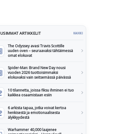
USIMMAT ARTIKKELIT
KAIKKI
The Odyssey avasi Travis Scottille
uuden oven – seuraavaksi tähtäimessä
omat elokuvat
Spider-Man: Brand New Day nousi
vuoden 2026 tuottoisimmaksi
elokuvaksi vain seitsemässä päivässä
10 tilannetta, joissa fiksu ihminen ei tuo
kaikkea osaamistaan esiin
6 arkista tapaa, jotka voivat kertoa
henkisestä ja emotionaalisesta
älykkyydestä
Warhammer 40,000 laajenee