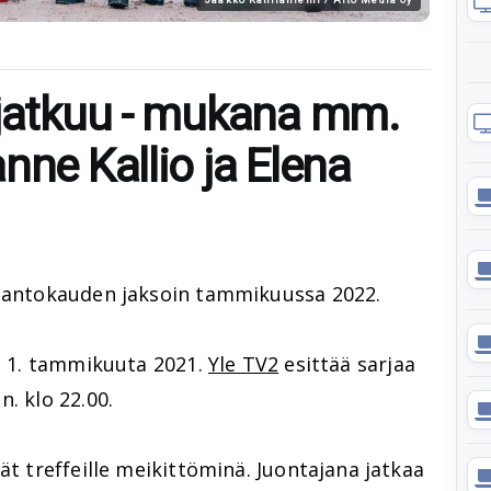
 jatkuu - mukana mm.
nne Kallio ja Elena
tantokauden jaksoin tammikuussa 2022.
ot 1. tammikuuta 2021.
Yle TV2
esittää sarjaa
. klo 22.00.
ät treffeille meikittöminä. Juontajana jatkaa