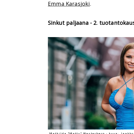
Emma Karasjoki
.
Sinkut paljaana - 2. tuotantokaus
Mathilda "Mattu" Westerberg - kuva: Jaakko