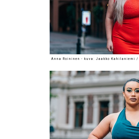
Anna Roininen - kuva: Jaakko Kahilaniemi /