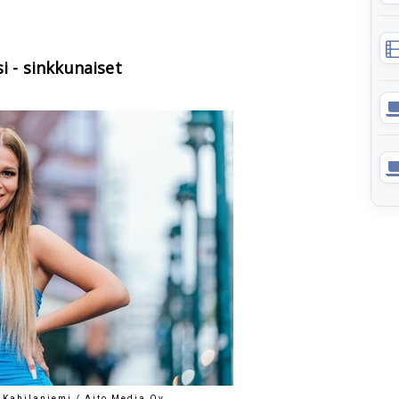
i - sinkkunaiset
 Kahilaniemi / Aito Media Oy