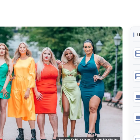
U
Jaakko Kahilaniemi / Aito Media Oy