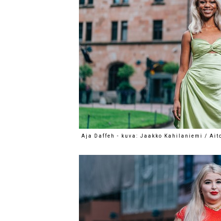
Aja Daffeh - kuva: Jaakko Kahilaniemi / Ai