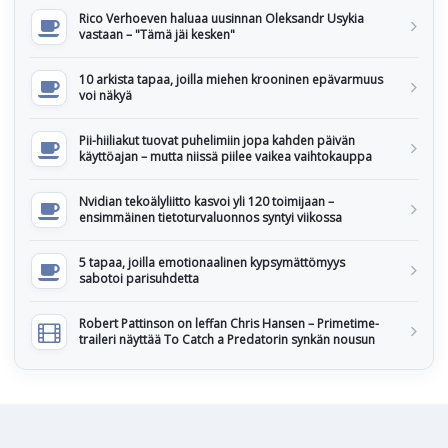
Rico Verhoeven haluaa uusinnan Oleksandr Usykia
vastaan – "Tämä jäi kesken"
10 arkista tapaa, joilla miehen krooninen epävarmuus
voi näkyä
Pii-hiiliakut tuovat puhelimiin jopa kahden päivän
käyttöajan – mutta niissä piilee vaikea vaihtokauppa
Nvidian tekoälyliitto kasvoi yli 120 toimijaan –
ensimmäinen tietoturvaluonnos syntyi viikossa
5 tapaa, joilla emotionaalinen kypsymättömyys
sabotoi parisuhdetta
Robert Pattinson on leffan Chris Hansen – Primetime-
traileri näyttää To Catch a Predatorin synkän nousun