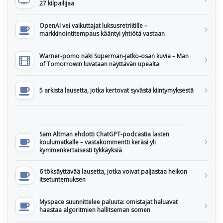
27 kilpailijaa
OpenAI vei vaikuttajat luksusretriitille –
markkinointitempaus kääntyi yhtiötä vastaan
Warner-pomo näki Superman-jatko-osan kuvia – Man
of Tomorrowin luvataan näyttävän upealta
5 arkista lausetta, jotka kertovat syvästä kiintymyksestä
Sam Altman ehdotti ChatGPT-podcastia lasten
koulumatkalle – vastakommentti keräsi yli
kymmenkertaisesti tykkäyksiä
6 töksäyttävää lausetta, jotka voivat paljastaa heikon
itsetuntemuksen
Myspace suunnittelee paluuta: omistajat haluavat
haastaa algoritmien hallitseman somen