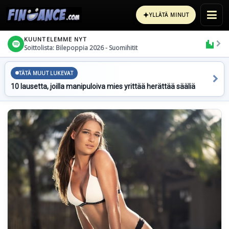
✦
YLLÄTÄ MINUT
KUUNTELEMME NYT
Soittolista: Bilepoppia 2026 - Suomihitit
TÄTÄ MUUT LUKEVAT
10 lausetta, joilla manipuloiva mies yrittää herättää sääliä