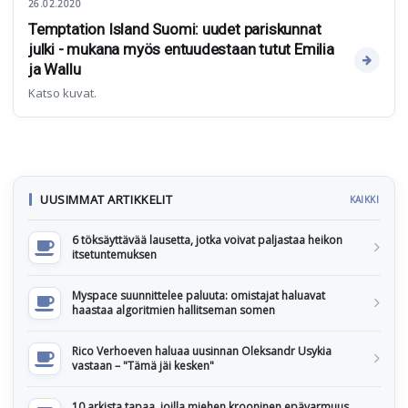
26.02.2020
Temptation Island Suomi: uudet pariskunnat
julki - mukana myös entuudestaan tutut Emilia
ja Wallu
Katso kuvat.
UUSIMMAT ARTIKKELIT
KAIKKI
6 töksäyttävää lausetta, jotka voivat paljastaa heikon
itsetuntemuksen
Myspace suunnittelee paluuta: omistajat haluavat
haastaa algoritmien hallitseman somen
Rico Verhoeven haluaa uusinnan Oleksandr Usykia
vastaan – "Tämä jäi kesken"
10 arkista tapaa, joilla miehen krooninen epävarmuus