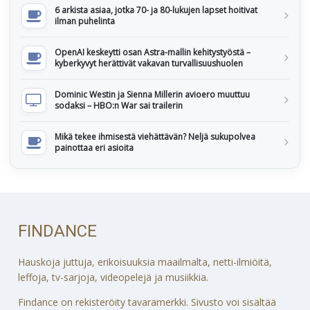
6 arkista asiaa, jotka 70- ja 80-lukujen lapset hoitivat
ilman puhelinta
OpenAI keskeytti osan Astra-mallin kehitystyöstä –
kyberkyvyt herättivät vakavan turvallisuushuolen
Dominic Westin ja Sienna Millerin avioero muuttuu
sodaksi – HBO:n War sai trailerin
Mikä tekee ihmisestä viehättävän? Neljä sukupolvea
painottaa eri asioita
FINDANCE
Hauskoja juttuja, erikoisuuksia maailmalta, netti-ilmiöitä,
leffoja, tv-sarjoja, videopelejä ja musiikkia.
Findance on rekisteröity tavaramerkki. Sivusto voi sisältää