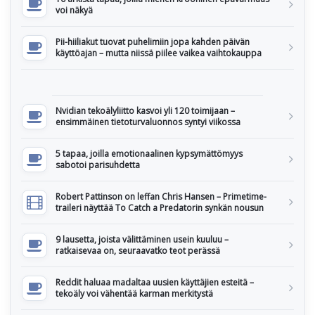
voi näkyä
Pii-hiiliakut tuovat puhelimiin jopa kahden päivän
käyttöajan – mutta niissä piilee vaikea vaihtokauppa
Nvidian tekoälyliitto kasvoi yli 120 toimijaan –
ensimmäinen tietoturvaluonnos syntyi viikossa
5 tapaa, joilla emotionaalinen kypsymättömyys
sabotoi parisuhdetta
Robert Pattinson on leffan Chris Hansen – Primetime-
traileri näyttää To Catch a Predatorin synkän nousun
9 lausetta, joista välittäminen usein kuuluu –
ratkaisevaa on, seuraavatko teot perässä
Reddit haluaa madaltaa uusien käyttäjien esteitä –
tekoäly voi vähentää karman merkitystä