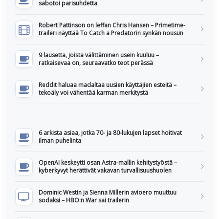
sabotoi parisuhdetta
Robert Pattinson on leffan Chris Hansen – Primetime-
traileri näyttää To Catch a Predatorin synkän nousun
9 lausetta, joista välittäminen usein kuuluu –
ratkaisevaa on, seuraavatko teot perässä
Reddit haluaa madaltaa uusien käyttäjien esteitä –
tekoäly voi vähentää karman merkitystä
6 arkista asiaa, jotka 70- ja 80-lukujen lapset hoitivat
ilman puhelinta
OpenAI keskeytti osan Astra-mallin kehitystyöstä –
kyberkyvyt herättivät vakavan turvallisuushuolen
Dominic Westin ja Sienna Millerin avioero muuttuu
sodaksi – HBO:n War sai trailerin