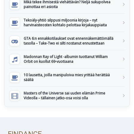
Mikä tekee ihmisestä viehättävän? Neljä sukupolvea
painottaa eri asioita
Tekoäly-yhtiö silppusi miljoonia kirjoja – nyt
harvinaisteosten kohtalo pelottaa kirjakauppiaita
GTA 6:n ennakkotilaukset ovat ennennäkemättömällä
tasolla – Take-Two ei silti nostanut ennustettaan
Madonnan Ray of Light -albumin tuottanut William
Orbit on kuollut 69-vuotiaana
10 lausetta, joilla manipuloiva mies yrittää herättää
sääliä
Masters of the Universe sai uuden elämän Prime
Videolla – tällainen jatko-osa voisi olla
FINDANCE