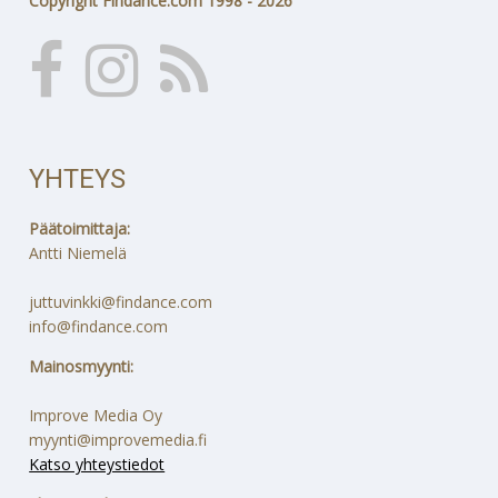
Copyright Findance.com 1998 - 2026
YHTEYS
Päätoimittaja:
Antti Niemelä
juttuvinkki@findance.com
info@findance.com
Mainosmyynti:
Improve Media Oy
myynti@improvemedia.fi
Katso yhteystiedot