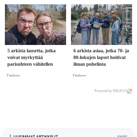
5 arkista lausetta, jotka
6 arkista asiaa, jotka 70- ja
voivat myrkyttää
80-lukujen lapset hoitivat
parisuhteen vähitellen
ilman puhelinta
Findance
Findance
Powered by HIGH.FI
UUSIMMAT ARTIKKELIT
KAIKKI