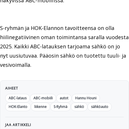
näkyvissä ABC-mobiilissa.
S-ryhmän ja HOK-Elannon tavoitteensa on olla
hiilinegatiivinen oman toimintansa saralla vuodesta
2025. Kaikki ABC-latauksen tarjoama sähkö on jo
nyt uusiutuvaa. Pääosin sähkö on tuotettu tuuli- ja
vesivoimalla.
AIHEET
ABC-lataus
ABC-mobiili
autot
Hannu Houni
HOK-Elanto
liikenne
S-Ryhmä
sähkö
sähköauto
JAA ARTIKKELI