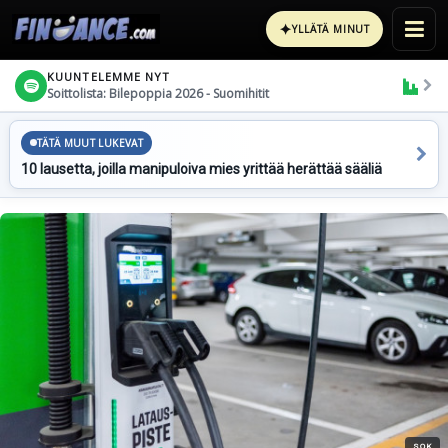
✦
YLLÄTÄ MINUT
KUUNTELEMME NYT
Soittolista: Bilepoppia 2026 - Suomihitit
TÄTÄ MUUT LUKEVAT
10 lausetta, joilla manipuloiva mies yrittää herättää sääliä
SOK