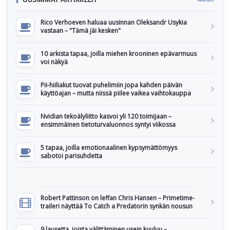
Rico Verhoeven haluaa uusinnan Oleksandr Usykia
vastaan – "Tämä jäi kesken"
10 arkista tapaa, joilla miehen krooninen epävarmuus
voi näkyä
Pii-hiiliakut tuovat puhelimiin jopa kahden päivän
käyttöajan – mutta niissä piilee vaikea vaihtokauppa
Nvidian tekoälyliitto kasvoi yli 120 toimijaan –
ensimmäinen tietoturvaluonnos syntyi viikossa
5 tapaa, joilla emotionaalinen kypsymättömyys
sabotoi parisuhdetta
Robert Pattinson on leffan Chris Hansen – Primetime-
traileri näyttää To Catch a Predatorin synkän nousun
9 lausetta, joista välittäminen usein kuuluu –