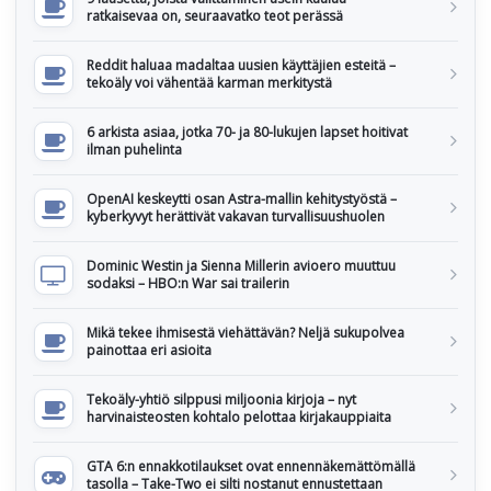
ratkaisevaa on, seuraavatko teot perässä
Reddit haluaa madaltaa uusien käyttäjien esteitä –
tekoäly voi vähentää karman merkitystä
6 arkista asiaa, jotka 70- ja 80-lukujen lapset hoitivat
ilman puhelinta
OpenAI keskeytti osan Astra-mallin kehitystyöstä –
kyberkyvyt herättivät vakavan turvallisuushuolen
Dominic Westin ja Sienna Millerin avioero muuttuu
sodaksi – HBO:n War sai trailerin
Mikä tekee ihmisestä viehättävän? Neljä sukupolvea
painottaa eri asioita
Tekoäly-yhtiö silppusi miljoonia kirjoja – nyt
harvinaisteosten kohtalo pelottaa kirjakauppiaita
GTA 6:n ennakkotilaukset ovat ennennäkemättömällä
tasolla – Take-Two ei silti nostanut ennustettaan