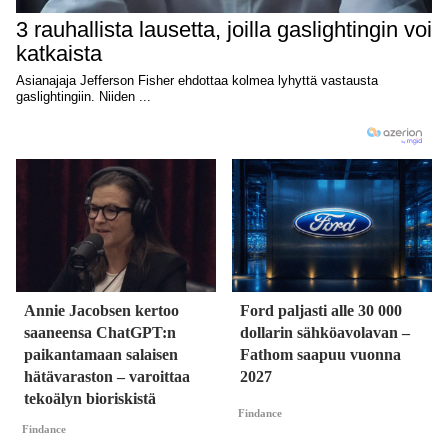
Annie Jacobsen kertoo
Ford paljasti alle 30 000
saaneensa ChatGPT:n
dollarin sähköavolavan –
paikantamaan salaisen
Fathom saapuu vuonna
hätävaraston – varoittaa
2027
tekoälyn bioriskistä
Findance
Findance