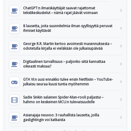
ChatGPT:n ilmaiskäyttäjät saavat rajattomat
tekstikeskustelut – nämä rajat jäävät voimaan
8 lausetta, joita suunnitelmia ilman syyllisyyttä peruvat
ihmiset käyttävät
George R.R. Martin kertoo avoimesti masennuksesta –
odotetulla kirjalla ei vieläkään ole julkaisupäivää
Digitaalinen turvallisuus – paljonko siitä kannattaa
oikeasti maksaa?
GTA VI:n uusi ennakko tulee ensin Netflixiin – YouTube-
julkaisu seuraa kuusi tuntia myöhemmin
Sadie Sinkin salainen Spider-Man-rooli paljastui –
hahmo on keskeinen MCU:n tulevaisuudelle
Asianajaja neuvoo: 3 rauhallista lausetta, joilla
gaslightingin voi katkaista