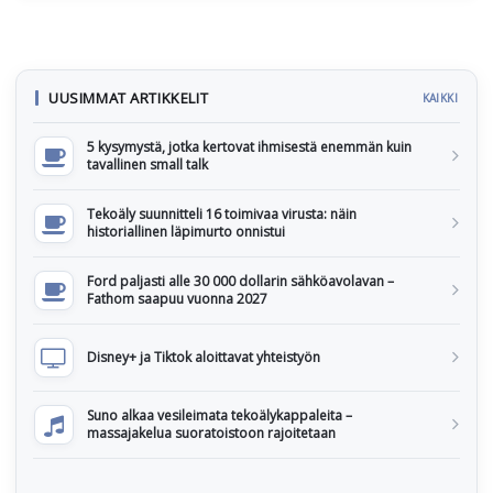
UUSIMMAT ARTIKKELIT
KAIKKI
5 kysymystä, jotka kertovat ihmisestä enemmän kuin
tavallinen small talk
Tekoäly suunnitteli 16 toimivaa virusta: näin
historiallinen läpimurto onnistui
Ford paljasti alle 30 000 dollarin sähköavolavan –
Fathom saapuu vuonna 2027
Disney+ ja Tiktok aloittavat yhteistyön
Suno alkaa vesileimata tekoälykappaleita –
massajakelua suoratoistoon rajoitetaan