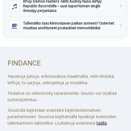
KPop Demon Hunters -tähti Audrey Nuna siirtyy
Republic Recordsille – uusi superHuman-single
ilmestyy perjantaina
Tallensitko taas kiinnostavan paikan someen? Outernet
muuttaa unohtuneet postaukset menovinkeiksi
FINDANCE
Hauskoja juttuja, erikoisuuksia maailmalta, netti-ilmiöitä,
leffoja, tv-sarjoja, videopelejä ja musiikkia.
Findance on rekisteröity tavaramerkki. Sivusto voi sisältää
tuotesijoittelua.
Sivustolla käytetään evästeitä käyttökokemuksen
parantamiseen. Sivustoa käyttämällä hyväksyt evästeiden
tallentamisen laitteellesi. Lisätietoja evästeistä
täällä
.