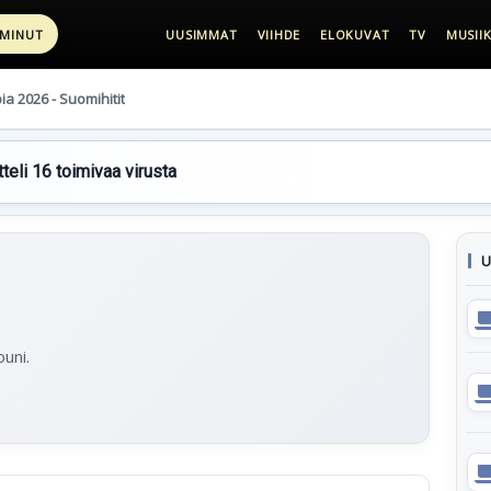
 MINUT
UUSIMMAT
VIIHDE
ELOKUVAT
TV
MUSIIK
pia 2026 - Suomihitit
teli 16 toimivaa virusta
U
uni.