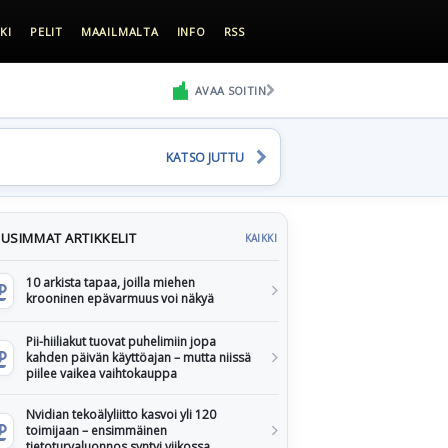
KI
PELIT
MAAILMALTA
INFO
RSS
AVAA SOITIN
KATSO JUTTU
USIMMAT ARTIKKELIT
KAIKKI
10 arkista tapaa, joilla miehen
krooninen epävarmuus voi näkyä
Pii-hiiliakut tuovat puhelimiin jopa
kahden päivän käyttöajan – mutta niissä
piilee vaikea vaihtokauppa
Nvidian tekoälyliitto kasvoi yli 120
toimijaan – ensimmäinen
tietoturvaluonnos syntyi viikossa