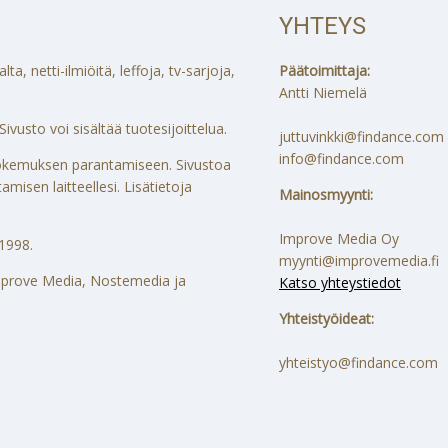
YHTEYS
a, netti-ilmiöitä, leffoja, tv-sarjoja,
Päätoimittaja:
Antti Niemelä
ivusto voi sisältää tuotesijoittelua.
juttuvinkki@findance.com
info@findance.com
ökokemuksen parantamiseen. Sivustoa
misen laitteellesi. Lisätietoja
Mainosmyynti:
Improve Media Oy
1998.
myynti@improvemedia.fi
 Improve Media, Nostemedia ja
Katso yhteystiedot
Yhteistyöideat:
yhteistyo@findance.com