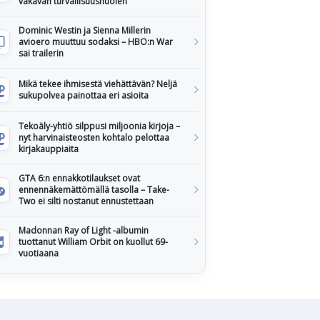
vakavan turvallisuushuolen
Dominic Westin ja Sienna Millerin
avioero muuttuu sodaksi – HBO:n War
sai trailerin
Mikä tekee ihmisestä viehättävän? Neljä
sukupolvea painottaa eri asioita
Tekoäly-yhtiö silppusi miljoonia kirjoja –
nyt harvinaisteosten kohtalo pelottaa
kirjakauppiaita
GTA 6:n ennakkotilaukset ovat
ennennäkemättömällä tasolla – Take-
Two ei silti nostanut ennustettaan
Madonnan Ray of Light -albumin
tuottanut William Orbit on kuollut 69-
vuotiaana