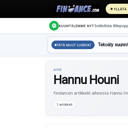
✦
YLLÄTÄ
Soittolista: Bilepop
KUUNTELEMME NYT
Tekoäly suunnit
TÄTÄ MUUT LUKEVAT
AIHE
Hannu Houni
Findancen artikkelit aiheesta Hannu Ho
1 artikkeli