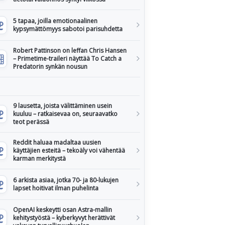
5 tapaa, joilla emotionaalinen
kypsymättömyys sabotoi parisuhdetta
Robert Pattinson on leffan Chris Hansen
– Primetime-traileri näyttää To Catch a
Predatorin synkän nousun
9 lausetta, joista välittäminen usein
kuuluu – ratkaisevaa on, seuraavatko
teot perässä
Reddit haluaa madaltaa uusien
käyttäjien esteitä – tekoäly voi vähentää
karman merkitystä
6 arkista asiaa, jotka 70- ja 80-lukujen
lapset hoitivat ilman puhelinta
OpenAI keskeytti osan Astra-mallin
kehitystyöstä – kyberkyvyt herättivät