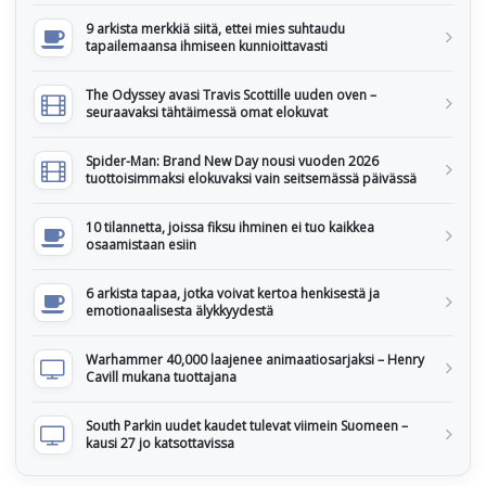
9 arkista merkkiä siitä, ettei mies suhtaudu
tapailemaansa ihmiseen kunnioittavasti
The Odyssey avasi Travis Scottille uuden oven –
seuraavaksi tähtäimessä omat elokuvat
Spider-Man: Brand New Day nousi vuoden 2026
tuottoisimmaksi elokuvaksi vain seitsemässä päivässä
10 tilannetta, joissa fiksu ihminen ei tuo kaikkea
osaamistaan esiin
6 arkista tapaa, jotka voivat kertoa henkisestä ja
emotionaalisesta älykkyydestä
Warhammer 40,000 laajenee animaatiosarjaksi – Henry
Cavill mukana tuottajana
South Parkin uudet kaudet tulevat viimein Suomeen –
kausi 27 jo katsottavissa