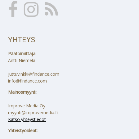
YHTEYS
Päätoimittaja:
Antti Niemelä
juttuvinkki@findance.com
info@findance.com
Mainosmyynti:
Improve Media Oy
myynti@improvemedia.fi
Katso yhteystiedot
Yhteistyöideat: