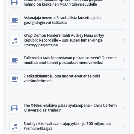
hahmo on keskeinen MCU:n tulevaisuudelle
Asianajaja neuvoo: 3 rauhallista lausetta, joilla
gaslightingin voi katkaista
KPop Demon Hunters -tähti Audrey Nuna siirtyy
Republic Recordsille – uusi superHuman-single
ilmestyy perjantaina
Tallensitko taas kiinnostavan paikan someen? Outernet
muuttaa unohtuneet postaukset menovinkeiksi
7 etikettisääntöä, joita nuoret eivät enää pidä
välttämättöminä
The X-Files -elokuva palaa synkempänä – Chris Carterin
K18-versio sai trailerin
Spotify rikkoi valtavan rajapyykin – jo 300 miljoonaa
Premium-tilaajaa