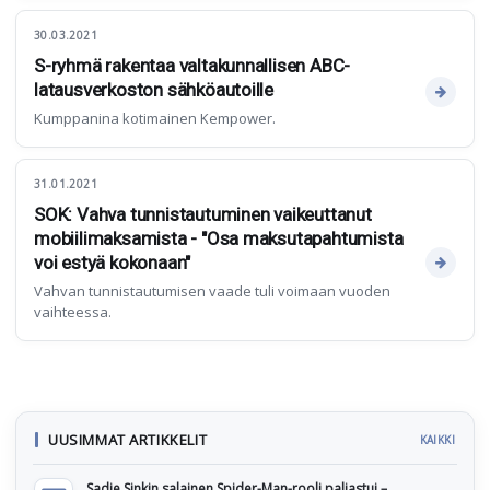
30.03.2021
S-ryhmä rakentaa valtakunnallisen ABC-
latausverkoston sähköautoille
Kumppanina kotimainen Kempower.
31.01.2021
SOK: Vahva tunnistautuminen vaikeuttanut
mobiilimaksamista - "Osa maksutapahtumista
voi estyä kokonaan"
Vahvan tunnistautumisen vaade tuli voimaan vuoden
vaihteessa.
UUSIMMAT ARTIKKELIT
KAIKKI
Sadie Sinkin salainen Spider-Man-rooli paljastui –