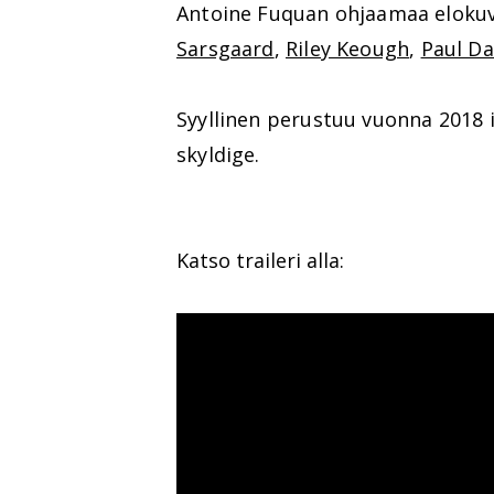
Antoine Fuquan ohjaamaa elokuv
Sarsgaard
,
Riley Keough
,
Paul D
Syyllinen perustuu vuonna 2018
skyldige.
Katso traileri alla: