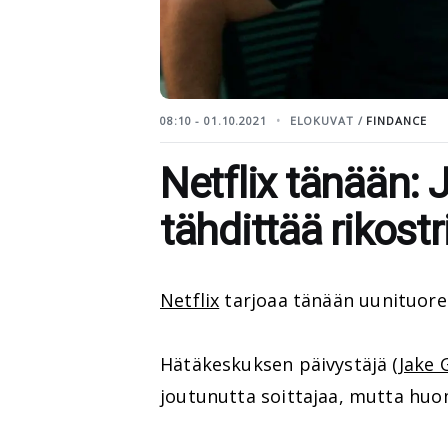
08:10 - 01.10.2021
ELOKUVAT /
FINDANCE
Netflix tänään: 
tähdittää rikostri
Netflix
tarjoaa tänään uunituoree
Hätäkeskuksen päivystäjä (
Jake 
joutunutta soittajaa, mutta huom