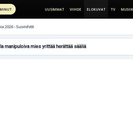
 MINUT
UUSIMMAT
VIIHDE
ELOKUVAT
TV
MUSIIK
pia 2026 - Suomihitit
lla manipuloiva mies yrittää herättää sääliä