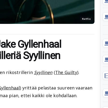
Netflix
Jake Gyllenhaal
lleriä Syyllinen
n rikostrillerin
Syyllinen
(
The Guilty
).
Gyllenhaal
) yrittää pelastaa suureen vaaraan
aa pian, ettei kaikki ole kohdallaan.