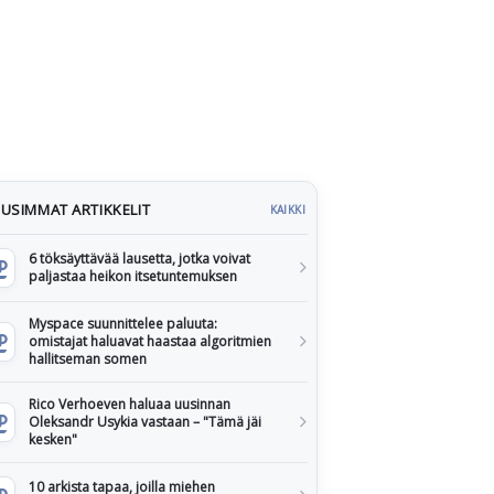
USIMMAT ARTIKKELIT
KAIKKI
6 töksäyttävää lausetta, jotka voivat
paljastaa heikon itsetuntemuksen
Myspace suunnittelee paluuta:
omistajat haluavat haastaa algoritmien
hallitseman somen
Rico Verhoeven haluaa uusinnan
Oleksandr Usykia vastaan – "Tämä jäi
kesken"
10 arkista tapaa, joilla miehen