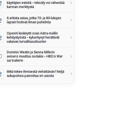
käyttäjien esteitä – tekoäly voi vähentää
karman merkitystä
6 arkista asiaa, jotka 70- ja 80-lukujen
lapset hoitivat ilman puhelinta
OpenAI keskeytti osan Astra-mallin
kehitystyöstä – kyberkyvyt herättivät
vakavan turvallisuushuolen
Dominic Westin ja Sienna Millerin
avioero muuttuu sodaksi – HBO:n War
sai trailerin
Mikä tekee ihmisestä viehättävän? Neljä
sukupolvea painottaa eri asioita