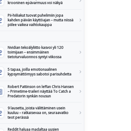
krooninen epävarmuus voi näkyä
Pii-hiiliakut tuovat puhelimiin jopa
kahden päivän käyttöajan – mutta niissä
piilee vaikea vaihtokauppa
Nvidian tekoälyliitto kasvoi yli 120
toimijaan – ensimmäinen
tietoturvaluonnos syntyi viikossa
5 tapaa, joilla emotionaalinen
kypsymättömyys sabotoi parisuhdetta
Robert Pattinson on leffan Chris Hansen
– Primetime-traileri näyttää To Catch a
Predatorin synkän nousun
9 lausetta, joista välittäminen usein
kuuluu – ratkaisevaa on, seuraavatko
teot perässä
Reddit haluaa madaltaa uusien