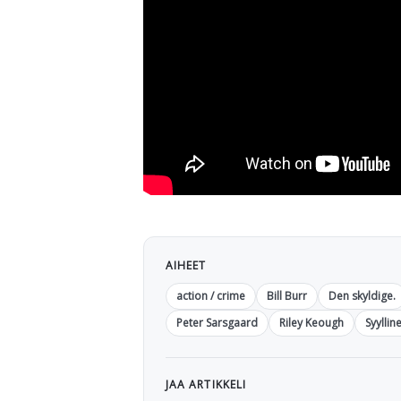
AIHEET
action / crime
Bill Burr
Den skyldige.
Peter Sarsgaard
Riley Keough
Syyllin
JAA ARTIKKELI