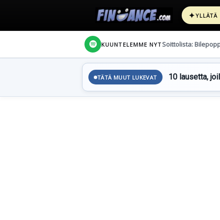
✦
YLLÄTÄ
Soittolista: Bilepop
KUUNTELEMME NYT
10 lausetta, joi
TÄTÄ MUUT LUKEVAT