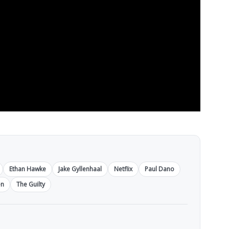
Ethan Hawke
Jake Gyllenhaal
Netflix
Paul Dano
en
The Guilty