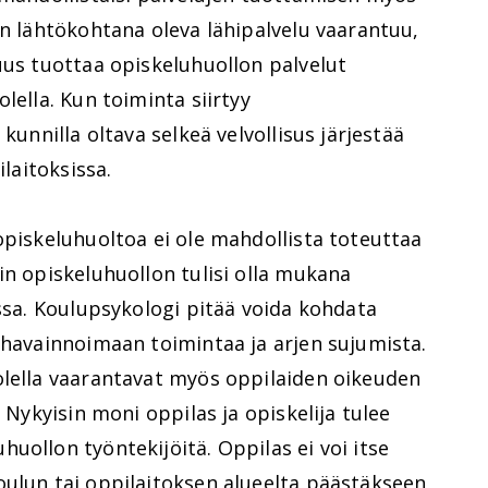
in lähtökohtana oleva lähipalvelu vaarantuu,
uus tuottaa opiskeluhuollon palvelut
lella. Kun toiminta siirtyy
kunnilla oltava selkeä velvollisus järjestää
ilaitoksissa.
opiskeluhuoltoa ei ole mahdollista toteuttaa
in opiskeluhuollon tulisi olla mukana
essa. Koulupsykologi pitää voida kohdata
 havainnoimaan toimintaa ja arjen sujumista.
olella vaarantavat myös oppilaiden oikeuden
. Nykyisin moni oppilas ja opiskelija tulee
uollon työntekijöitä. Oppilas ei voi itse
oulun tai oppilaitoksen alueelta päästäkseen