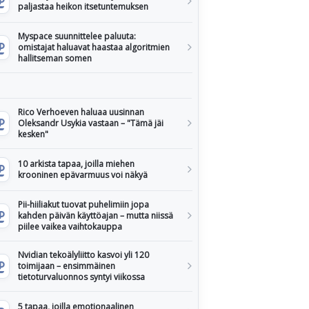
paljastaa heikon itsetuntemuksen
Myspace suunnittelee paluuta:
omistajat haluavat haastaa algoritmien
hallitseman somen
Rico Verhoeven haluaa uusinnan
Oleksandr Usykia vastaan – "Tämä jäi
kesken"
10 arkista tapaa, joilla miehen
krooninen epävarmuus voi näkyä
Pii-hiiliakut tuovat puhelimiin jopa
kahden päivän käyttöajan – mutta niissä
piilee vaikea vaihtokauppa
Nvidian tekoälyliitto kasvoi yli 120
toimijaan – ensimmäinen
tietoturvaluonnos syntyi viikossa
5 tapaa, joilla emotionaalinen