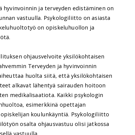
ä hyvinvoinnin ja terveyden edistäminen on
nnan vastuulla. Psykologiliitto on asiasta
keluhuoltotyö on opiskeluhuollon ja
ötä.
ituksen ohjausvelvoite yksilökohtaisen
 vahvemmin Terveyden ja hyvinvoinnin
iheuttaa huolta siitä, että yksilökohtaisen
teet alkavat lähentyä sairauden hoitoon
äten medikalisaatiota. Kaikki psykologin
enhuoltoa, esimerkkinä opettajan
opiskelijan koulunkäyntiä. Psykologiliitto
ilötyön osalta ohjausvastuu olisi jatkossa
ellä vastuulla.