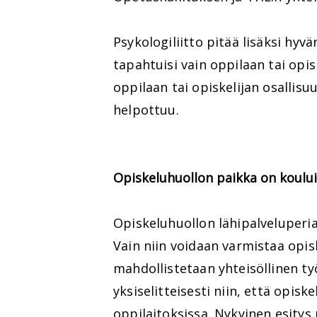
Psykologiliitto pitää lisäksi hyv
tapahtuisi vain oppilaan tai opi
oppilaan tai opiskelijan osallis
helpottuu.
Opiskeluhuollon paikka on koului
Opiskeluhuollon lähipalveluperia
Vain niin voidaan varmistaa opis
mahdollistetaan yhteisöllinen ty
yksiselitteisesti niin, että opisk
oppilaitoksissa. Nykyinen esitys