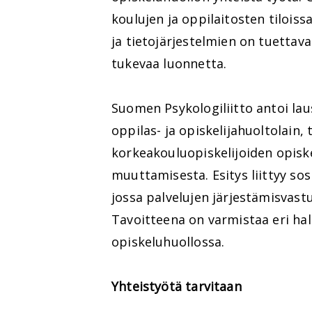
koulujen ja oppilaitosten tilois
ja tietojärjestelmien on tuettav
tukevaa luonnetta.
Suomen Psykologiliitto antoi la
oppilas- ja opiskelijahuoltolain,
korkeakouluopiskelijoiden opisk
muuttamisesta. Esitys liittyy sos
jossa palvelujen järjestämisvastuu
Tavoitteena on varmistaa eri hal
opiskeluhuollossa.
Yhteistyötä tarvitaan