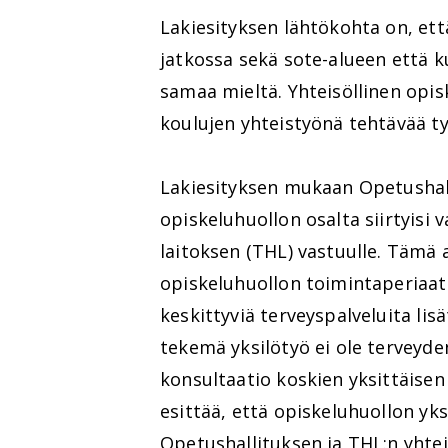
Lakiesityksen lähtökohta on, ett
jatkossa sekä sote-alueen että ku
samaa mieltä. Yhteisöllinen opis
koulujen yhteistyönä tehtävää ty
Lakiesityksen mukaan Opetushall
opiskeluhuollon osalta siirtyisi
laitoksen (THL) vastuulle. Tämä a
opiskeluhuollon toimintaperiaat
keskittyviä terveyspalveluita lis
tekemä yksilötyö ei ole terveyd
konsultaatio koskien yksittäisen 
esittää, että opiskeluhuollon yks
Opetushallituksen ja THL:n yhteis