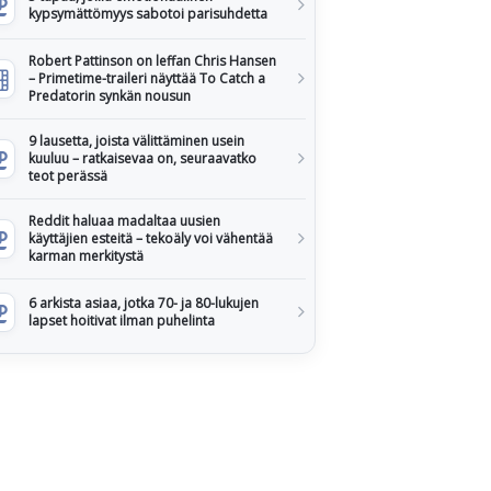
kypsymättömyys sabotoi parisuhdetta
Robert Pattinson on leffan Chris Hansen
– Primetime-traileri näyttää To Catch a
Predatorin synkän nousun
9 lausetta, joista välittäminen usein
kuuluu – ratkaisevaa on, seuraavatko
teot perässä
Reddit haluaa madaltaa uusien
käyttäjien esteitä – tekoäly voi vähentää
karman merkitystä
6 arkista asiaa, jotka 70- ja 80-lukujen
lapset hoitivat ilman puhelinta