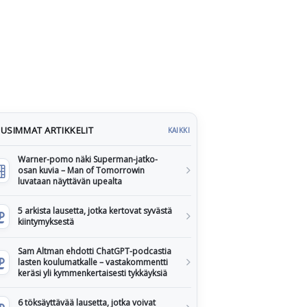
USIMMAT ARTIKKELIT
KAIKKI
Warner-pomo näki Superman-jatko-
osan kuvia – Man of Tomorrowin
luvataan näyttävän upealta
5 arkista lausetta, jotka kertovat syvästä
kiintymyksestä
Sam Altman ehdotti ChatGPT-podcastia
lasten koulumatkalle – vastakommentti
keräsi yli kymmenkertaisesti tykkäyksiä
6 töksäyttävää lausetta, jotka voivat