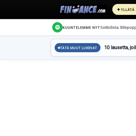
✦
YLLÄTÄ
Soittolista: Bilepop
KUUNTELEMME NYT
10 lausetta, joi
TÄTÄ MUUT LUKEVAT