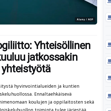
Alamy / AOP
liitto: Yhteisöllinen
kuuluu jatkossakin
i yhteistyötä
itystä hyvinvointialueiden ja kuntien
iskeluhuollossa. Ennaltaehkäisevä
 nimenomaan koulujen ja oppilaitosten sekä
Opiskeluhuollon toiminta tulee järjestää