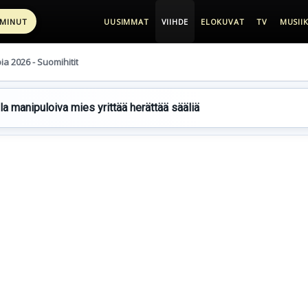
 MINUT
UUSIMMAT
VIIHDE
ELOKUVAT
TV
MUSIIK
pia 2026 - Suomihitit
lla manipuloiva mies yrittää herättää sääliä