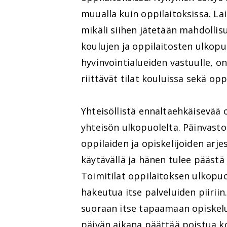
muualla kuin oppilaitoksissa. La
mikäli siihen jätetään mahdollis
koulujen ja oppilaitosten ulkopuo
hyvinvointialueiden vastuulle, on 
riittävät tilat kouluissa sekä opp
Yhteisöllistä ennaltaehkäisevää 
yhteisön ulkopuolelta. Päinvasto
oppilaiden ja opiskelijoiden arj
käytävällä ja hänen tulee päästä
Toimitilat oppilaitoksen ulkopu
hakeutua itse palveluiden piiriin
suoraan itse tapaamaan opiskeluh
päivän aikana päättää poistua k