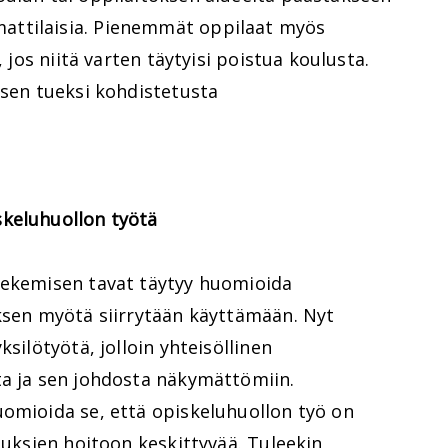
ttilaisia. Pienemmät oppilaat myös
, jos niitä varten täytyisi poistua koulusta.
isen tueksi kohdistetusta
keluhuollon työtä
tekemisen tavat täytyy huomioida
oksen myötä siirrytään käyttämään. Nyt
ksilötyötä, jolloin yhteisöllinen
ta ja sen johdosta näkymättömiin.
uomioida se, että opiskeluhuollon työ on
auksien hoitoon keskittyvää. Tuleekin