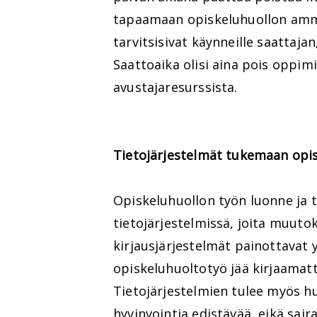
tapaamaan opiskeluhuollon amma
tarvitsisivat käynneille saattajan
Saattoaika olisi aina pois oppim
avustajaresurssista.
Tietojärjestelmät tukemaan opis
Opiskeluhuollon työn luonne ja 
tietojärjestelmissä, joita muut
kirjausjärjestelmät painottavat y
opiskeluhuoltotyö jää kirjaamat
Tietojärjestelmien tulee myös h
hyvinvointia edistävää, eikä sair