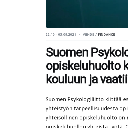
22:10 - 03.09.2021
VIIHDE /
FINDANCE
Suomen Psykologi
opiskeluhuolto 
kouluun ja vaati
Suomen Psykologiliitto kiittää es
yhteistyön tarpeellisuudesta op
yhteisöllinen opiskeluhuolto on
opiskeluhuollon yhteistä työtä. 