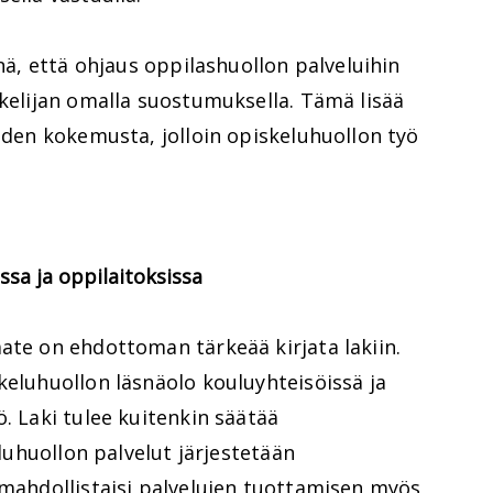
änä, että ohjaus oppilashuollon palveluihin
skelijan omalla suostumuksella. Tämä lisää
uuden kokemusta, jolloin opiskeluhuollon työ
ssa ja oppilaitoksissa
ate on ehdottoman tärkeää kirjata lakiin.
keluhuollon läsnäolo kouluyhteisöissä ja
ö. Laki tulee kuitenkin säätää
eluhuollon palvelut järjestetään
 mahdollistaisi palvelujen tuottamisen myös