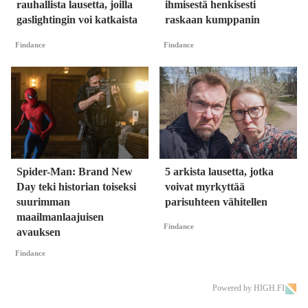
rauhallista lausetta, joilla
ihmisestä henkisesti
gaslightingin voi katkaista
raskaan kumppanin
Findance
Findance
Spider-Man: Brand New
5 arkista lausetta, jotka
Day teki historian toiseksi
voivat myrkyttää
suurimman
parisuhteen vähitellen
maailmanlaajuisen
Findance
avauksen
Findance
Powered by HIGH.FI