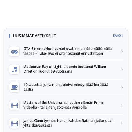
UUSIMMAT ARTIKKELIT
KAIKKI
GTA 6:n ennakkotilaukset ovat ennennäkemättömällä
tasolla – Take-Two ei silti nostanut ennustettaan
Madonnan Ray of Light -albumin tuottanut William
Orbit on kuollut 69-vuotiaana
10 lausetta, joilla manipuloiva mies yrittää herättää
sääliä
Masters of the Universe sai uuden elämän Prime
Videolla – tällainen jatko-osa voisi olla
James Gunn tyrmäsi huhun kahden Batman-jatko-osan
yhteiskuvauksista