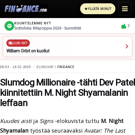
✦
YLLÄTÄ MINUT
KUUNTELEMME NYT
Soittolista: Bilepoppia 2026 - Suomihitit
JUURI NYT
William Orbit on kuollut
08:03 - 24.02.2009
ELOKUVAT /
FINDANCE
Slumdog Millionaire -tähti Dev Patel
kiinnitettiin M. Night Shyamalanin
leffaan
Kuudes aisti
ja
Signs
-elokuvista tuttu
M. Night
Shyamalan
työstää seuraavaksi
Avatar: The Last