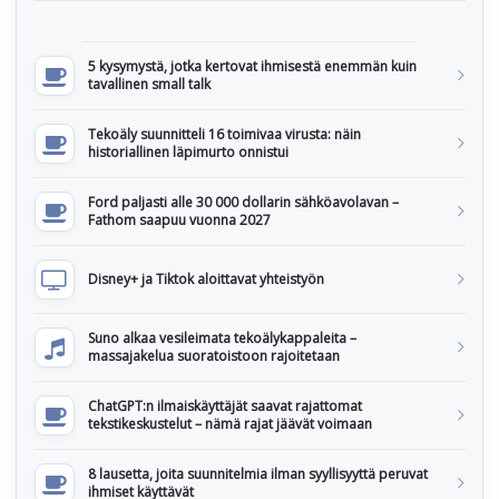
5 kysymystä, jotka kertovat ihmisestä enemmän kuin
tavallinen small talk
Tekoäly suunnitteli 16 toimivaa virusta: näin
historiallinen läpimurto onnistui
Ford paljasti alle 30 000 dollarin sähköavolavan –
Fathom saapuu vuonna 2027
Disney+ ja Tiktok aloittavat yhteistyön
Suno alkaa vesileimata tekoälykappaleita –
massajakelua suoratoistoon rajoitetaan
ChatGPT:n ilmaiskäyttäjät saavat rajattomat
tekstikeskustelut – nämä rajat jäävät voimaan
8 lausetta, joita suunnitelmia ilman syyllisyyttä peruvat
ihmiset käyttävät