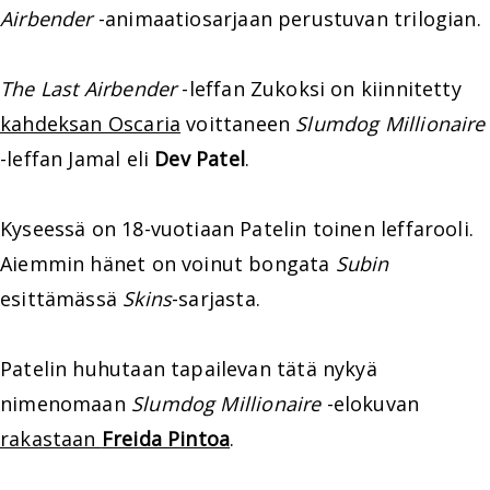
Airbender
-animaatiosarjaan perustuvan trilogian.
The Last Airbender
-leffan Zukoksi on kiinnitetty
kahdeksan Oscaria
voittaneen
Slumdog Millionaire
-leffan Jamal eli
Dev Patel
.
Kyseessä on 18-vuotiaan Patelin toinen leffarooli.
Aiemmin hänet on voinut bongata
Subin
esittämässä
Skins
-sarjasta.
Patelin huhutaan tapailevan tätä nykyä
nimenomaan
Slumdog Millionaire
-elokuvan
rakastaan
Freida Pintoa
.