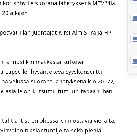
n kotisohville suorana lähetyksenä MTV3:lla
o 20 alkaen.
ipeävät illan juontajat Kirsi Alm-Siira ja HP
n ja musiikin matkassa kulkeva
 Lapselle -hyväntekeväisyyskonsertti
-palvelussa suorana lähetyksenä klo 20–22,
lle asialle on kutsuttu tuttuun tapaan ihan
ähtiartistien ohessa kiinnostavia vieraita,
vinvoinnin asiantuntijoita sekä pieniä