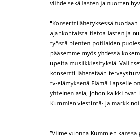
viihde sekä lasten ja nuorten hyvi
"Konserttilähetyksessä tuodaan k
ajankohtaista tietoa lasten ja n
työstä pienten potilaiden puole
pääsemme myös yhdessä kokemaa
upeita musiikkiesityksiä. Valli
konsertti lähetetään terveysturv
tv-elämyksenä Elämä Lapselle o
yhteinen asia, johon kaikki ovat
Kummien viestintä- ja markkinoi
”Viime vuonna Kummien kanssa pi