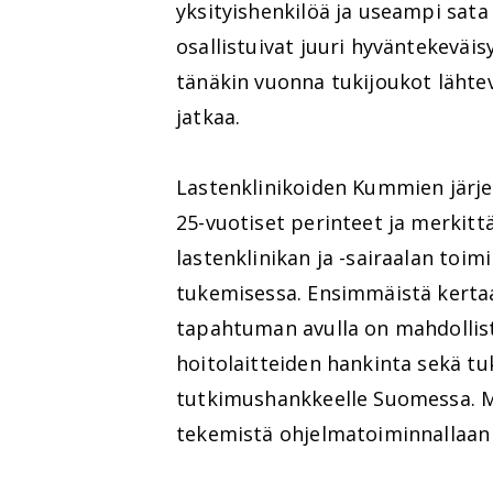
yksityishenkilöä ja useampi sata
osallistuivat juuri hyväntekeväi
tänäkin vuonna tukijoukot lähtevä
jatkaa.
Lastenklinikoiden Kummien järjes
25-vuotiset perinteet ja merkitt
lastenklinikan ja -sairaalan toi
tukemisessa. Ensimmäistä kertaa
tapahtuman avulla on mahdollist
hoitolaitteiden hankinta sekä tu
tutkimushankkeelle Suomessa. M
tekemistä ohjelmatoiminnallaan 