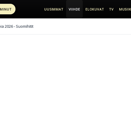
 MINUT
UUSIMMAT
VIIHDE
ELOKUVAT
TV
MUSIIK
pia 2026 - Suomihitit