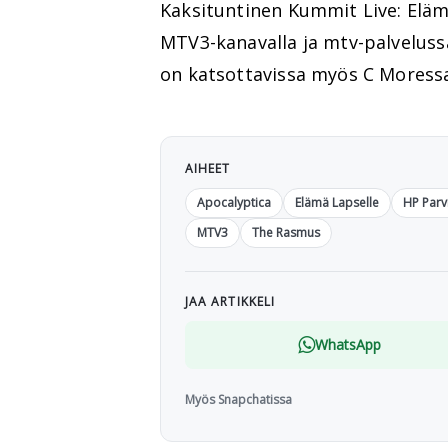
Kaksituntinen Kummit Live: Eläm
MTV3-kanavalla ja mtv-palvelussa
on katsottavissa myös C Moress
AIHEET
Apocalyptica
Elämä Lapselle
HP Parv
MTV3
The Rasmus
JAA ARTIKKELI
WhatsApp
Myös Snapchatissa