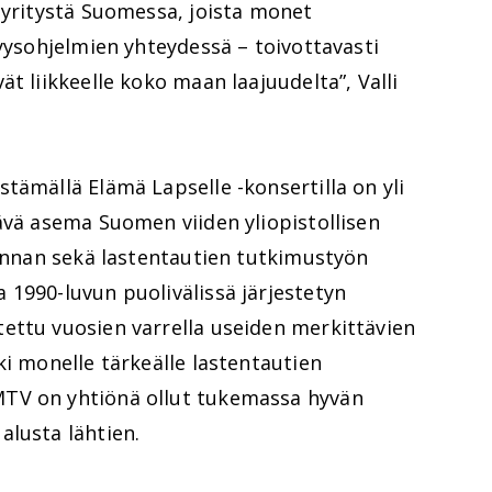
 yritystä Suomessa, joista monet
syysohjelmien yhteydessä – toivottavasti
t liikkeelle koko maan laajuudelta”, Valli
tämällä Elämä Lapselle -konsertilla on yli
ävä asema Suomen viiden yliopistollisen
minnan sekä lastentautien tutkimustyön
 1990-luvun puolivälissä järjestetyn
ettu vuosien varrella useiden merkittävien
ki monelle tärkeälle lastentautien
TV on yhtiönä ollut tukemassa hyvän
alusta lähtien.