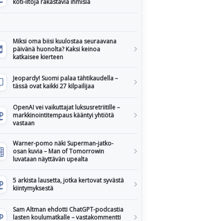
koti-iltoja rakastavia ihmisiä
Miksi oma biisi kuulostaa seuraavana
päivänä huonolta? Kaksi keinoa
katkaisee kierteen
Jeopardy! Suomi palaa tähtikaudella –
tässä ovat kaikki 27 kilpailijaa
OpenAI vei vaikuttajat luksusretriitille –
markkinointitempaus kääntyi yhtiötä
vastaan
Warner-pomo näki Superman-jatko-
osan kuvia – Man of Tomorrowin
luvataan näyttävän upealta
5 arkista lausetta, jotka kertovat syvästä
kiintymyksestä
Sam Altman ehdotti ChatGPT-podcastia
lasten koulumatkalle – vastakommentti