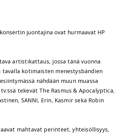
skonsertin juontajina ovat hurmaavat HP
ava artistikattaus, jossa tänä vuonna
a tavalla kotimaisten menestysbändien
lla esiintymässä nähdään muun muassa
tv:ssä tekevät The Rasmus & Apocalyptica,
lastinen, SANNI, Erin, Kasmir sekä Robin
aavat mahtavat perinteet, yhteisöllisyys,