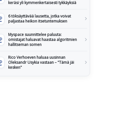
keräsi yli kymmenkertaisesti tykkäyksiä
6 töksäyttävää lausetta, jotka voivat
paljastaa heikon itsetuntemuksen
Myspace suunnittelee paluuta:
omistajat haluavat haastaa algoritmien
hallitseman somen
Rico Verhoeven haluaa uusinnan
Oleksandr Usykia vastaan – "Tämä jäi
kesken"