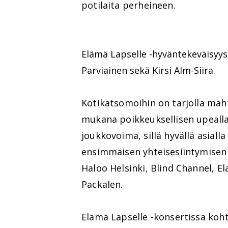
potilaita perheineen.
Elämä Lapselle -hyväntekeväisyy
Parviainen sekä Kirsi Alm-Siira.
Kotikatsomoihin on tarjolla maht
mukana poikkeuksellisen upeall
joukkovoima, sillä hyvällä asia
ensimmäisen yhteisesiintymisen 
Haloo Helsinki, Blind Channel, E
Packalen.
Elämä Lapselle -konsertissa koht