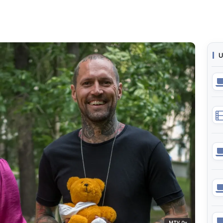
U
MTV Oy