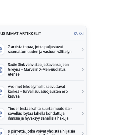
USIMMAT ARTIKKELIT
KAIKKI
7 arkista tapaa, jotka paljastavat
saamattomuuden ja vastuun välttelyn
Sadie Sink vahvistaa jatkavansa Jean
Greynä – Marvelin X-Men-uudistus
etenee
Avoimet tekoälymallit saavuttavat
kärkeä – turvallisuussuojausten ero
kasvaa
Tinder testaa kahta suurta muutosta –
sovellus löytää lähellä kohdattuja
ihmisiä ja hyväksyy sanallisia hakuja
9 piirrettä, jotka voivat yhdistää hiljaisia