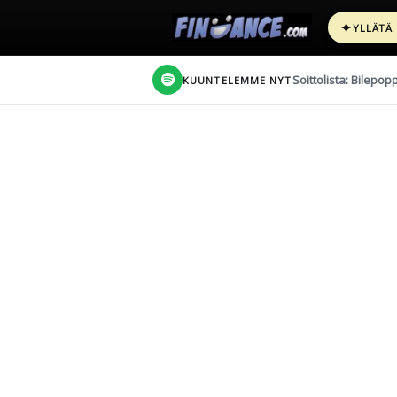
✦
YLLÄTÄ
Soittolista: Bilepop
KUUNTELEMME NYT