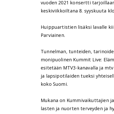
vuoden 2021 konsertti tarjoillaa
keskiviikkoiltana 8. syyskuuta kl
Huippuartistien lisäksi lavalle ki
Parviainen.
Tunnelman, tunteiden, tarinoide
monipuolinen Kummit Live: Elämä
esitetään MTV3-kanavalla ja mtv
ja lapsipotilaiden tueksi yhteise
koko Suomi.
Mukana on Kummivaikuttajien ja t
lasten ja nuorten terveyden ja hy