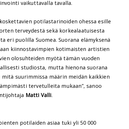
nvointi vaikuttavalla tavalla.
oskettavien potilastarinoiden ohessa esille
uorten terveydestä sekä korkealaatuisesta
sta eri puolilla Suomea. Suorana elämyksenä
n kiinnostavimpien kotimaisten artistien
tsevien olosuhteiden myötä tämän vuoden
allisesti studiosta, mutta hienona suorana
n mitä suurimmissa määrin meidän kaikkien
 lämpimästi tervetulleita mukaan”, sanoo
ntijohtaja
Matti Valli
.
enten potilaiden asiaa tuki yli 50 000