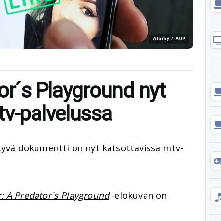
Alamy / AOP
or´s Playground nyt
tv-palvelussa
ttyvä dokumentti on nyt katsottavissa mtv-
r: A Predator´s Playground
-elokuvan on