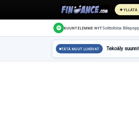
✦
YLLÄTÄ
Soittolista: Bilepop
KUUNTELEMME NYT
Tekoäly suunnit
TÄTÄ MUUT LUKEVAT