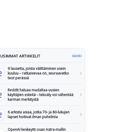
USIMMAT ARTIKKELIT
KAIKKI
9 lausetta, joista välittäminen usein
kuuluu – ratkaisevaa on, seuraavatko
teot perässä
Reddit haluaa madaltaa uusien
käyttäjien esteitä – tekoäly voi vähentää
karman merkitystä
6 arkista asiaa, jotka 70- ja 80-lukujen
lapset hoitivat ilman puhelinta
OpenAI keskeytti osan Astra-mallin