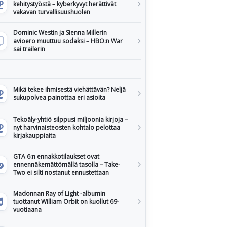
kehitystyöstä – kyberkyvyt herättivät
vakavan turvallisuushuolen
Dominic Westin ja Sienna Millerin
avioero muuttuu sodaksi – HBO:n War
sai trailerin
Mikä tekee ihmisestä viehättävän? Neljä
sukupolvea painottaa eri asioita
Tekoäly-yhtiö silppusi miljoonia kirjoja –
nyt harvinaisteosten kohtalo pelottaa
kirjakauppiaita
GTA 6:n ennakkotilaukset ovat
ennennäkemättömällä tasolla – Take-
Two ei silti nostanut ennustettaan
Madonnan Ray of Light -albumin
tuottanut William Orbit on kuollut 69-
vuotiaana