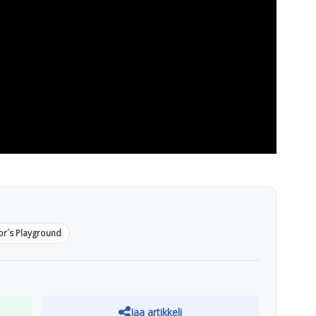
or´s Playground
Jaa artikkeli