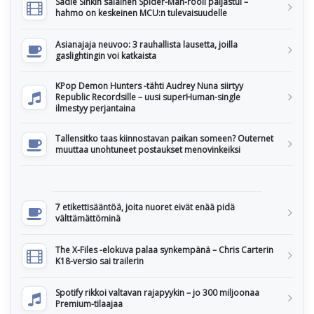
Sadie Sinkin salainen Spider-Man-rooli paljastui –
hahmo on keskeinen MCU:n tulevaisuudelle
Asianajaja neuvoo: 3 rauhallista lausetta, joilla
gaslightingin voi katkaista
KPop Demon Hunters -tähti Audrey Nuna siirtyy
Republic Recordsille – uusi superHuman-single
ilmestyy perjantaina
Tallensitko taas kiinnostavan paikan someen? Outernet
muuttaa unohtuneet postaukset menovinkeiksi
7 etikettisääntöä, joita nuoret eivät enää pidä
välttämättöminä
The X-Files -elokuva palaa synkempänä – Chris Carterin
K18-versio sai trailerin
Spotify rikkoi valtavan rajapyykin – jo 300 miljoonaa
Premium-tilaajaa