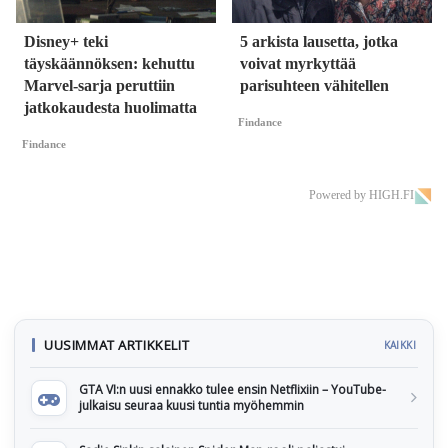
Disney+ teki
5 arkista lausetta, jotka
täyskäännöksen: kehuttu
voivat myrkyttää
Marvel-sarja peruttiin
parisuhteen vähitellen
jatkokaudesta huolimatta
Findance
Findance
Powered by HIGH.FI
UUSIMMAT ARTIKKELIT
KAIKKI
GTA VI:n uusi ennakko tulee ensin Netflixiin – YouTube-
julkaisu seuraa kuusi tuntia myöhemmin