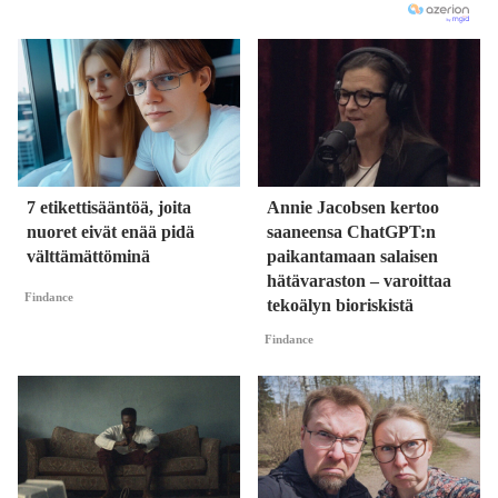
7 etikettisääntöä, joita
Annie Jacobsen kertoo
nuoret eivät enää pidä
saaneensa ChatGPT:n
välttämättöminä
paikantamaan salaisen
hätävaraston – varoittaa
Findance
tekoälyn bioriskistä
Findance