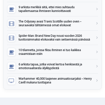
9 arkista merkkiä siitä, ettei mies suhtaudu
tapailemaansa ihmiseen kunnioittavasti
The Odyssey avasi Travis Scottille uuden oven –
seuraavaksi tähtäimessä omat elokuvat
Spider-Man: Brand New Day nousi vuoden 2026
tuottoisimmaksi elokuvaksi vain seitsemässä päivässä
10 tilannetta, joissa fiksu ihminen ei tuo kaikkea
osaamistaan esiin
6 arkista tapaa, jotka voivat kertoa henkisestä ja
emotionaalisesta älykkyydestä
Warhammer 40,000 laajenee animaatiosarjaksi – Henry
Cavill mukana tuottajana