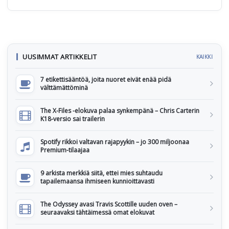
UUSIMMAT ARTIKKELIT
KAIKKI
7 etikettisääntöä, joita nuoret eivät enää pidä
välttämättöminä
The X-Files -elokuva palaa synkempänä – Chris Carterin
K18-versio sai trailerin
Spotify rikkoi valtavan rajapyykin – jo 300 miljoonaa
Premium-tilaajaa
9 arkista merkkiä siitä, ettei mies suhtaudu
tapailemaansa ihmiseen kunnioittavasti
The Odyssey avasi Travis Scottille uuden oven –
seuraavaksi tähtäimessä omat elokuvat