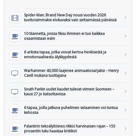
Spider-Man: Brand New Day nousi vuoden 2026
tuottoisimmaksi elokuvaksi vain seitsemässä päivässä
10 tilannetta, joissa fiksu ihminen ei tuo kaikkea
osaamistaan esiin
6 arkista tapaa, jotka voivat kertoa henkisestä ja
emotionaalisesta älykkyydestä
Warhammer 40,000 laajenee animaatiosarjaksi – Henry
Cavill mukana tuottajana
South Parkin uudet kaudet tulevat viimein Suomeen –
kausi 27 jo katsottavissa
6 tapaa, joilla jatkuva puhelimen selaaminen voi tuntua
kehossa
Palantirin tekoälybisnes rikkoi harvinaisen rajan – 155
prosentin luku haastaa kriitikot