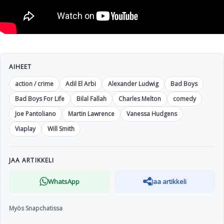
AIHEET
action / crime
Adil El Arbi
Alexander Ludwig
Bad Boys
Bad Boys For Life
Bilal Fallah
Charles Melton
comedy
Joe Pantoliano
Martin Lawrence
Vanessa Hudgens
Viaplay
Will Smith
JAA ARTIKKELI
WhatsApp
Jaa artikkeli
Myös Snapchatissa