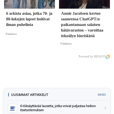
6 arkista asiaa, jotka 70- ja
Annie Jacobsen kertoo
80-lukujen lapset hoitivat
saaneensa ChatGPT:n
ilman puhelinta
paikantamaan salaisen
hätävaraston – varoittaa
Findance
tekoälyn bioriskistä
Findance
Powered by HIGH.FI
UUSIMMAT ARTIKKELIT
KAIKKI
6 töksäyttävää lausetta, jotka voivat paljastaa heikon
itsetuntemuksen