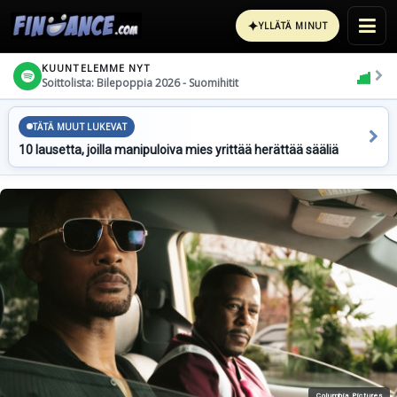
✦
YLLÄTÄ MINUT
KUUNTELEMME NYT
Soittolista: Bilepoppia 2026 - Suomihitit
TÄTÄ MUUT LUKEVAT
10 lausetta, joilla manipuloiva mies yrittää herättää sääliä
Columbia Pictures