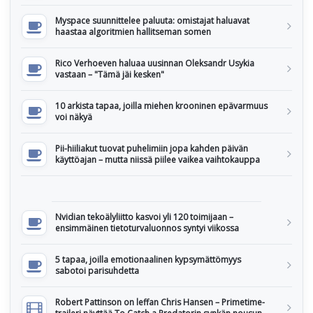
Myspace suunnittelee paluuta: omistajat haluavat
haastaa algoritmien hallitseman somen
Rico Verhoeven haluaa uusinnan Oleksandr Usykia
vastaan – "Tämä jäi kesken"
10 arkista tapaa, joilla miehen krooninen epävarmuus
voi näkyä
Pii-hiiliakut tuovat puhelimiin jopa kahden päivän
käyttöajan – mutta niissä piilee vaikea vaihtokauppa
Nvidian tekoälyliitto kasvoi yli 120 toimijaan –
ensimmäinen tietoturvaluonnos syntyi viikossa
5 tapaa, joilla emotionaalinen kypsymättömyys
sabotoi parisuhdetta
Robert Pattinson on leffan Chris Hansen – Primetime-