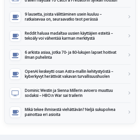
traileri näyttää To Catch a Predatorin synkän nousun
9 lausetta, joista välittäminen usein kuuluu –
ratkaisevaa on, seuraavatko teot perässä
Reddit haluaa madaltaa uusien käyttäjien esteitä –
tekoäly voi vähentää karman merkitystä
6 arkista asiaa, jotka 70- ja 80-lukujen lapset hoitivat
ilman puhelinta
OpenAI keskeytti osan Astra-mallin kehitystyöstä –
kyberkyvyt herättivät vakavan turvallisuushuolen
Dominic Westin ja Sienna Millerin avioero muuttuu
sodaksi – HBO:n War sai trailerin
Mikä tekee ihmisestä viehättävän? Neljä sukupolvea
painottaa eri asioita