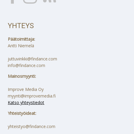
YHTEYS
Päätoimittaja:
Antti Niemelä
juttuvinkki@findance.com
info@findance.com
Mainosmyynti:
Improve Media Oy
myynti@improvemedia.fi
Katso yhteystiedot
Yhteistyöideat:
yhteistyo@findance.com