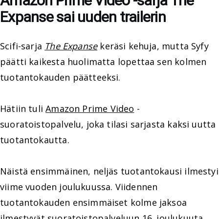
Amazon Prime Video -sarja The
Expanse sai uuden trailerin
Scifi-sarja
The Expanse
keräsi kehuja, mutta Syfy
päätti kaikesta huolimatta lopettaa sen kolmen
tuotantokauden päätteeksi.
Hätiin tuli
Amazon Prime Video
-
suoratoistopalvelu, joka tilasi sarjasta kaksi uutta
tuotantokautta.
Näistä ensimmäinen, neljäs tuotantokausi ilmestyi
viime vuoden joulukuussa. Viidennen
tuotantokauden ensimmäiset kolme jaksoa
ilmestyvät suoratoistopalveluun 16. joulukuuta.