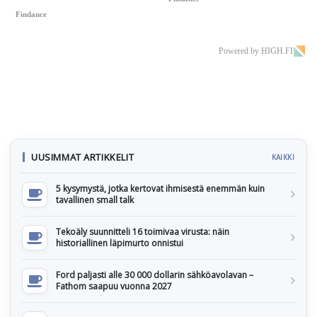
Findance
Powered by HIGH.FI
UUSIMMAT ARTIKKELIT
KAIKKI
5 kysymystä, jotka kertovat ihmisestä enemmän kuin
tavallinen small talk
Tekoäly suunnitteli 16 toimivaa virusta: näin
historiallinen läpimurto onnistui
Ford paljasti alle 30 000 dollarin sähköavolavan –
Fathom saapuu vuonna 2027