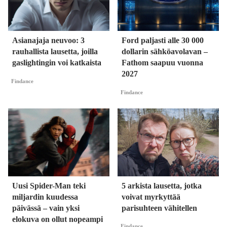
Asianajaja neuvoo: 3
Ford paljasti alle 30 000
rauhallista lausetta, joilla
dollarin sähköavolavan –
gaslightingin voi katkaista
Fathom saapuu vuonna
2027
Findance
Findance
Uusi Spider-Man teki
5 arkista lausetta, jotka
miljardin kuudessa
voivat myrkyttää
päivässä – vain yksi
parisuhteen vähitellen
elokuva on ollut nopeampi
Findance