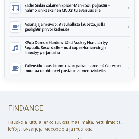
Sadie Sinkin salainen Spider-Man-rooli paljastui –
hahmo on keskeinen MCU:n tulevaisuudelle
Asianajaja neuvoo: 3 rauhallista lausetta, joilla
gaslightingin voi katkaista
KPop Demon Hunters -tähti Audrey Nuna siirtyy
Republic Recordsille – uusi superHuman-single
ilmestyy perjantaina
Tallensitko taas kiinnostavan paikan someen? Outernet
muuttaa unohtuneet postaukset menovinkeiksi
FINDANCE
Hauskoja juttuja, erikoisuuksia maailmalta, netti-ilmiöitä,
leffoja, tv-sarjoja, videopelejä ja musiikkia.