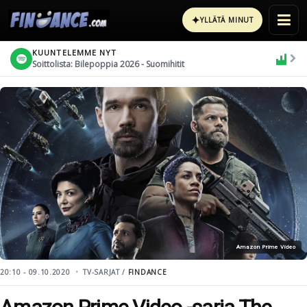
✦
YLLÄTÄ MINUT
KUUNTELEMME NYT
Soittolista: Bilepoppia 2026 - Suomihitit
Amazon Prime Video
20:10 - 09.10.2020
TV-SARJAT /
FINDANCE