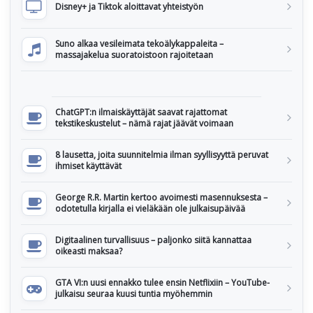
Disney+ ja Tiktok aloittavat yhteistyön
Suno alkaa vesileimata tekoälykappaleita –
massajakelua suoratoistoon rajoitetaan
ChatGPT:n ilmaiskäyttäjät saavat rajattomat
tekstikeskustelut – nämä rajat jäävät voimaan
8 lausetta, joita suunnitelmia ilman syyllisyyttä peruvat
ihmiset käyttävät
George R.R. Martin kertoo avoimesti masennuksesta –
odotetulla kirjalla ei vieläkään ole julkaisupäivää
Digitaalinen turvallisuus – paljonko siitä kannattaa
oikeasti maksaa?
GTA VI:n uusi ennakko tulee ensin Netflixiin – YouTube-
julkaisu seuraa kuusi tuntia myöhemmin