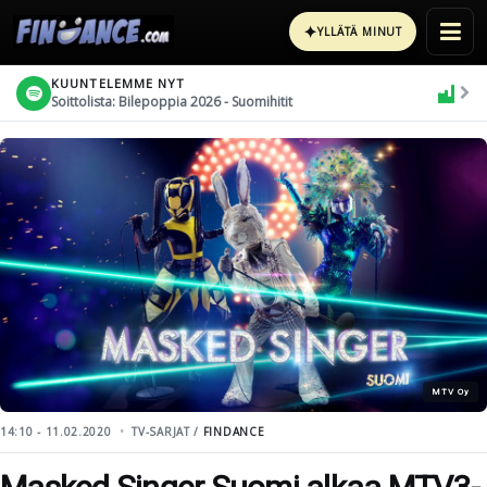
✦
YLLÄTÄ MINUT
KUUNTELEMME NYT
Soittolista: Bilepoppia 2026 - Suomihitit
MTV Oy
14:10 - 11.02.2020
TV-SARJAT /
FINDANCE