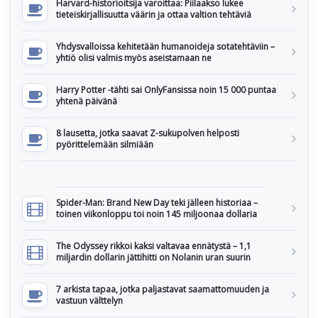
Harvard-historioitsija varoittaa: Piilaakso lukee
tieteiskirjallisuutta väärin ja ottaa valtion tehtäviä
Yhdysvalloissa kehitetään humanoideja sotatehtäviin –
yhtiö olisi valmis myös aseistamaan ne
Harry Potter -tähti sai OnlyFansissa noin 15 000 puntaa
yhtenä päivänä
8 lausetta, jotka saavat Z-sukupolven helposti
pyörittelemään silmiään
Spider-Man: Brand New Day teki jälleen historiaa –
toinen viikonloppu toi noin 145 miljoonaa dollaria
The Odyssey rikkoi kaksi valtavaa ennätystä – 1,1
miljardin dollarin jättihitti on Nolanin uran suurin
7 arkista tapaa, jotka paljastavat saamattomuuden ja
vastuun välttelyn