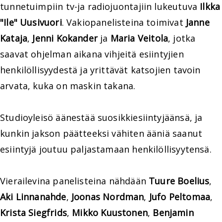
tunnetuimpiin tv-ja radiojuontajiin lukeutuva
Ilkka
"Ile" Uusivuori
. Vakiopanelisteina toimivat
Janne
Kataja
,
Jenni Kokander
ja
Maria Veitola
, jotka
saavat ohjelman aikana vihjeitä esiintyjien
henkilöllisyydestä ja yrittävät katsojien tavoin
arvata, kuka on maskin takana.
Studioyleisö äänestää suosikkiesiintyjäänsä, ja
kunkin jakson päätteeksi vähiten ääniä saanut
esiintyjä joutuu paljastamaan henkilöllisyytensä.
Vierailevina panelisteina nähdään
Tuure Boelius
,
Aki Linnanahde
,
Joonas Nordman
,
Jufo Peltomaa
,
Krista Siegfrids
,
Mikko Kuustonen
,
Benjamin