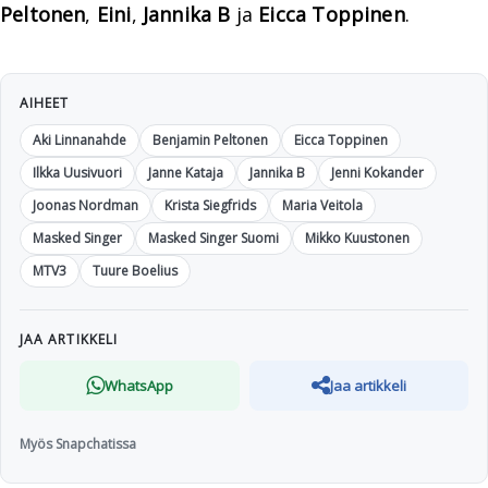
Peltonen
,
Eini
,
Jannika B
ja
Eicca Toppinen
.
AIHEET
Aki Linnanahde
Benjamin Peltonen
Eicca Toppinen
Ilkka Uusivuori
Janne Kataja
Jannika B
Jenni Kokander
Joonas Nordman
Krista Siegfrids
Maria Veitola
Masked Singer
Masked Singer Suomi
Mikko Kuustonen
MTV3
Tuure Boelius
JAA ARTIKKELI
WhatsApp
Jaa artikkeli
Myös Snapchatissa