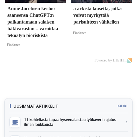
Annie Jacobsen kertoo
5 arkista lausetta, jotka
saaneensa ChatGPT:n
voivat myrkyttää
paikantamaan salaisen
parisuhteen vähitellen
hätävaraston – varoittaa
Findance
tekoälyn bioriskistä
Findance
Powered by HIGH.FI
UUSIMMAT ARTIKKELIT
KAIKKI
11 kohteliasta tapaa kyseenalaistaa työkaverin ajatus
ilman loukkausta