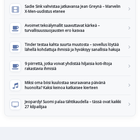
Sadie Sink vahvistaa jatkavansa Jean Greynä – Marvelin
X-Men-uudistus etenee
Avoimet tekoälymallit saavuttavat kärkeä –
turvallisuussuojausten ero kasvaa
Tinder testaa kahta suurta muutosta – sovellus löytää
lähellä kohdattuja ihmisiä ja hyväksyy sanallisia hakuja
9 piirrettä, jotka voivat yhdistää hiljaisia koti-iltoja
rakastavia ihmisiä
Miksi oma biisi kuulostaa seuraavana päivänä
huonolta? Kaksi keinoa katkaisee kierteen
Jeopardy! Suomi palaa tähtikaudella – tässä ovat kaikki
27 kilpailijaa