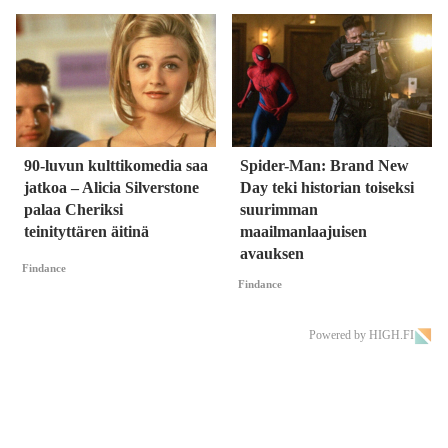
90-luvun kulttikomedia saa
Spider-Man: Brand New
jatkoa – Alicia Silverstone
Day teki historian toiseksi
palaa Cheriksi
suurimman
teinityttären äitinä
maailmanlaajuisen
avauksen
Findance
Findance
Powered by HIGH.FI