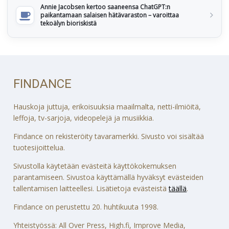
Annie Jacobsen kertoo saaneensa ChatGPT:n
paikantamaan salaisen hätävaraston – varoittaa
tekoälyn bioriskistä
FINDANCE
Hauskoja juttuja, erikoisuuksia maailmalta, netti-ilmiöitä,
leffoja, tv-sarjoja, videopelejä ja musiikkia.
Findance on rekisteröity tavaramerkki. Sivusto voi sisältää
tuotesijoittelua.
Sivustolla käytetään evästeitä käyttökokemuksen
parantamiseen. Sivustoa käyttämällä hyväksyt evästeiden
tallentamisen laitteellesi. Lisätietoja evästeistä
täällä
.
Findance on perustettu 20. huhtikuuta 1998.
Yhteistyössä: All Over Press, High.fi, Improve Media,