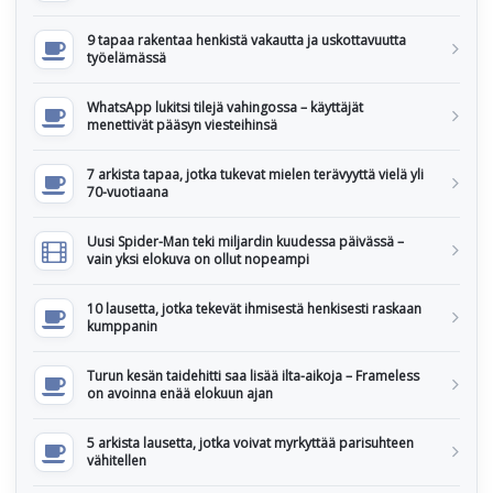
9 tapaa rakentaa henkistä vakautta ja uskottavuutta
työelämässä
WhatsApp lukitsi tilejä vahingossa – käyttäjät
menettivät pääsyn viesteihinsä
7 arkista tapaa, jotka tukevat mielen terävyyttä vielä yli
70-vuotiaana
Uusi Spider-Man teki miljardin kuudessa päivässä –
vain yksi elokuva on ollut nopeampi
10 lausetta, jotka tekevät ihmisestä henkisesti raskaan
kumppanin
Turun kesän taidehitti saa lisää ilta-aikoja – Frameless
on avoinna enää elokuun ajan
5 arkista lausetta, jotka voivat myrkyttää parisuhteen
vähitellen