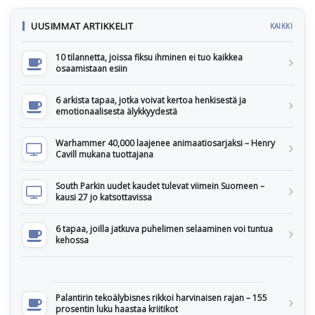
UUSIMMAT ARTIKKELIT
KAIKKI
10 tilannetta, joissa fiksu ihminen ei tuo kaikkea
osaamistaan esiin
6 arkista tapaa, jotka voivat kertoa henkisestä ja
emotionaalisesta älykkyydestä
Warhammer 40,000 laajenee animaatiosarjaksi – Henry
Cavill mukana tuottajana
South Parkin uudet kaudet tulevat viimein Suomeen –
kausi 27 jo katsottavissa
6 tapaa, joilla jatkuva puhelimen selaaminen voi tuntua
kehossa
Palantirin tekoälybisnes rikkoi harvinaisen rajan – 155
prosentin luku haastaa kriitikot