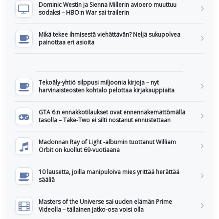
Dominic Westin ja Sienna Millerin avioero muuttuu
sodaksi – HBO:n War sai trailerin
Mikä tekee ihmisestä viehättävän? Neljä sukupolvea
painottaa eri asioita
Tekoäly-yhtiö silppusi miljoonia kirjoja – nyt
harvinaisteosten kohtalo pelottaa kirjakauppiaita
GTA 6:n ennakkotilaukset ovat ennennäkemättömällä
tasolla – Take-Two ei silti nostanut ennustettaan
Madonnan Ray of Light -albumin tuottanut William
Orbit on kuollut 69-vuotiaana
10 lausetta, joilla manipuloiva mies yrittää herättää
sääliä
Masters of the Universe sai uuden elämän Prime
Videolla – tällainen jatko-osa voisi olla