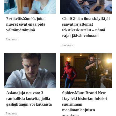
7 etikettisääntöä, joita
ChatGPT:n ilmaiskäyttäjät
nuoret eivät enää pidä
saavat rajattomat
välttämättöminä
tekstikeskustelut – nämä
rajat jäävät voimaan
Findance
Findance
Asianajaja neuvoo: 3
Spider-Man: Brand New
rauhallista lausetta, joilla
Day teki historian toiseksi
gaslightingin voi katkaista
suurimman
maailmanlaajuisen
Findance
avauksen