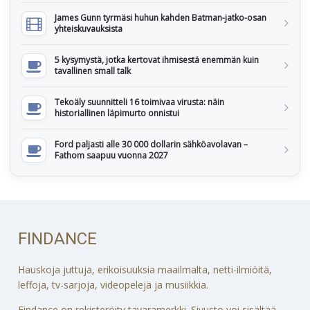
James Gunn tyrmäsi huhun kahden Batman-jatko-osan
yhteiskuvauksista
5 kysymystä, jotka kertovat ihmisestä enemmän kuin
tavallinen small talk
Tekoäly suunnitteli 16 toimivaa virusta: näin
historiallinen läpimurto onnistui
Ford paljasti alle 30 000 dollarin sähköavolavan –
Fathom saapuu vuonna 2027
FINDANCE
Hauskoja juttuja, erikoisuuksia maailmalta, netti-ilmiöitä,
leffoja, tv-sarjoja, videopelejä ja musiikkia.
Findance on rekisteröity tavaramerkki. Sivusto voi sisältää