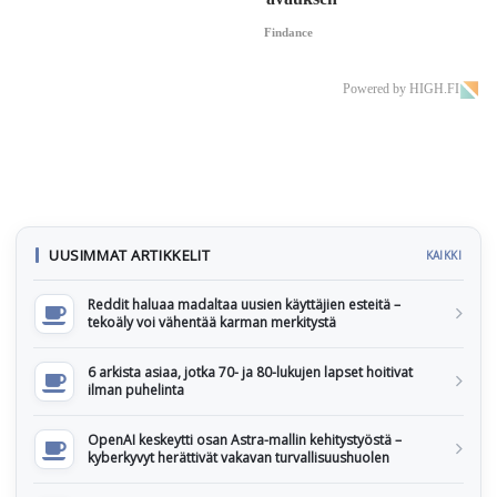
Findance
Powered by HIGH.FI
UUSIMMAT ARTIKKELIT
KAIKKI
Reddit haluaa madaltaa uusien käyttäjien esteitä –
tekoäly voi vähentää karman merkitystä
6 arkista asiaa, jotka 70- ja 80-lukujen lapset hoitivat
ilman puhelinta
OpenAI keskeytti osan Astra-mallin kehitystyöstä –
kyberkyvyt herättivät vakavan turvallisuushuolen