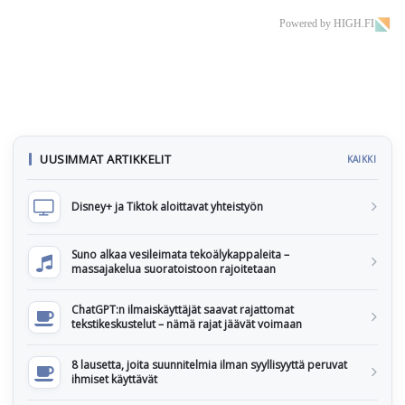
Powered by HIGH.FI
UUSIMMAT ARTIKKELIT
KAIKKI
Disney+ ja Tiktok aloittavat yhteistyön
Suno alkaa vesileimata tekoälykappaleita –
massajakelua suoratoistoon rajoitetaan
ChatGPT:n ilmaiskäyttäjät saavat rajattomat
tekstikeskustelut – nämä rajat jäävät voimaan
8 lausetta, joita suunnitelmia ilman syyllisyyttä peruvat
ihmiset käyttävät