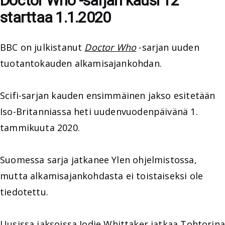
Doctor Who -sarjan kausi 12
starttaa 1.1.2020
BBC on julkistanut
Doctor Who
-sarjan uuden
tuotantokauden alkamisajankohdan.
Scifi-sarjan kauden ensimmäinen jakso esitetään
Iso-Britanniassa heti uudenvuodenpäivänä 1.
tammikuuta 2020.
Suomessa sarja jatkanee Ylen ohjelmistossa,
mutta alkamisajankohdasta ei toistaiseksi ole
tiedotettu.
Uusissa jaksoissa
Jodie Whittaker
jatkaa Tohtorin