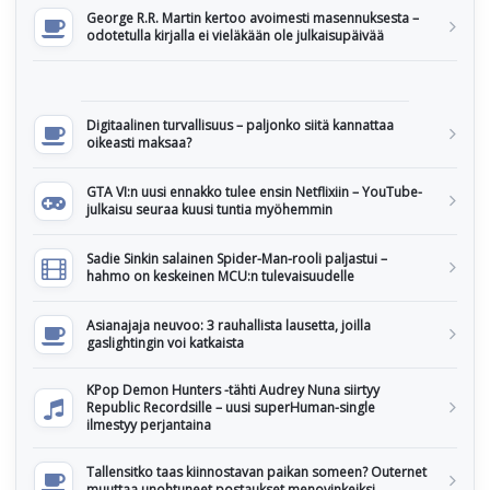
George R.R. Martin kertoo avoimesti masennuksesta –
odotetulla kirjalla ei vieläkään ole julkaisupäivää
Digitaalinen turvallisuus – paljonko siitä kannattaa
oikeasti maksaa?
GTA VI:n uusi ennakko tulee ensin Netflixiin – YouTube-
julkaisu seuraa kuusi tuntia myöhemmin
Sadie Sinkin salainen Spider-Man-rooli paljastui –
hahmo on keskeinen MCU:n tulevaisuudelle
Asianajaja neuvoo: 3 rauhallista lausetta, joilla
gaslightingin voi katkaista
KPop Demon Hunters -tähti Audrey Nuna siirtyy
Republic Recordsille – uusi superHuman-single
ilmestyy perjantaina
Tallensitko taas kiinnostavan paikan someen? Outernet
muuttaa unohtuneet postaukset menovinkeiksi