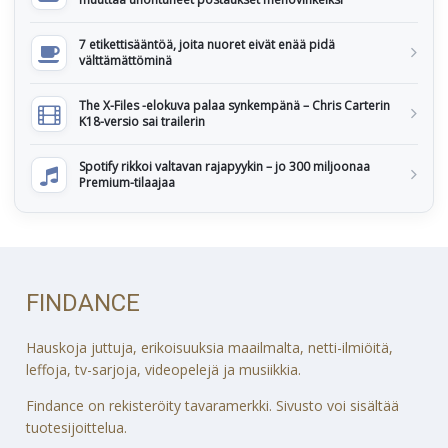
7 etikettisääntöä, joita nuoret eivät enää pidä
välttämättöminä
The X-Files -elokuva palaa synkempänä – Chris Carterin
K18-versio sai trailerin
Spotify rikkoi valtavan rajapyykin – jo 300 miljoonaa
Premium-tilaajaa
FINDANCE
Hauskoja juttuja, erikoisuuksia maailmalta, netti-ilmiöitä,
leffoja, tv-sarjoja, videopelejä ja musiikkia.
Findance on rekisteröity tavaramerkki. Sivusto voi sisältää
tuotesijoittelua.