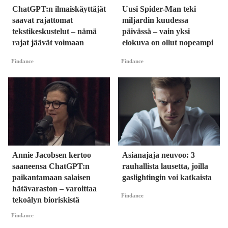
ChatGPT:n ilmaiskäyttäjät
Uusi Spider-Man teki
saavat rajattomat
miljardin kuudessa
tekstikeskustelut – nämä
päivässä – vain yksi
rajat jäävät voimaan
elokuva on ollut nopeampi
Findance
Findance
Annie Jacobsen kertoo
Asianajaja neuvoo: 3
saaneensa ChatGPT:n
rauhallista lausetta, joilla
paikantamaan salaisen
gaslightingin voi katkaista
hätävaraston – varoittaa
Findance
tekoälyn bioriskistä
Findance