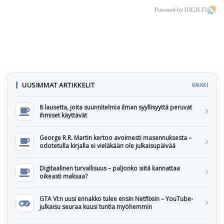
Powered by HIGH.FI
UUSIMMAT ARTIKKELIT
KAIKKI
8 lausetta, joita suunnitelmia ilman syyllisyyttä peruvat
ihmiset käyttävät
George R.R. Martin kertoo avoimesti masennuksesta –
odotetulla kirjalla ei vieläkään ole julkaisupäivää
Digitaalinen turvallisuus – paljonko siitä kannattaa
oikeasti maksaa?
GTA VI:n uusi ennakko tulee ensin Netflixiin – YouTube-
julkaisu seuraa kuusi tuntia myöhemmin