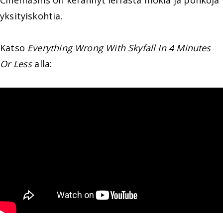
CinemaSins on kerännyt leffasta mokia ja pöhköjä
yksityiskohtia.
Katso
Everything Wrong With Skyfall In 4 Minutes
Or Less
alla: