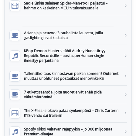
Sadie Sinkin salainen Spider-Man-rooli paljastui –
hahmo on keskeinen MCU:n tulevaisuudelle
Asianajaja neuvoo: 3 rauhallista lausetta, joilla
gaslightingin voi katkaista
KPop Demon Hunters -tähti Audrey Nuna siirtyy
Republic Recordsille – uusi superHuman-single
ilmestyy perjantaina
Tallensitko taas kiinnostavan paikan someen? Outernet
muuttaa unohtuneet postaukset menovinkeiksi
7 etikettisääntöä, joita nuoret eivät enää pidä
välttämättöminä
The X-Files -elokuva palaa synkempänä – Chris Carterin
K18-versio sai trailerin
Spotify rikkoi valtavan rajapyykin – jo 300 miljoonaa
Premium-tilaajaa