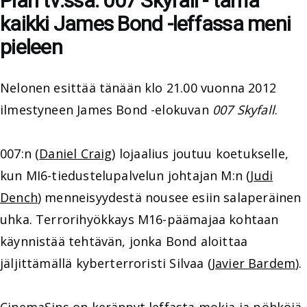
Pian tv:ssä: 007 Skyfall - tämä
kaikki James Bond -leffassa meni
pieleen
Nelonen esittää tänään klo 21.00 vuonna 2012
ilmestyneen James Bond -elokuvan
007 Skyfall
.
007:n (
Daniel Craig
) lojaalius joutuu koetukselle,
kun MI6-tiedustelupalvelun johtajan M:n (
Judi
Dench
) menneisyydestä nousee esiin salaperäinen
uhka. Terrorihyökkays M16-päämajaa kohtaan
käynnistää tehtävän, jonka Bond aloittaa
jäljittämällä kyberterroristi Silvaa (
Javier Bardem
).