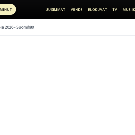
 MINUT
UUSIMMAT
VIIHDE
ELOKUVAT
TV
MUSIIK
pia 2026 - Suomihitit