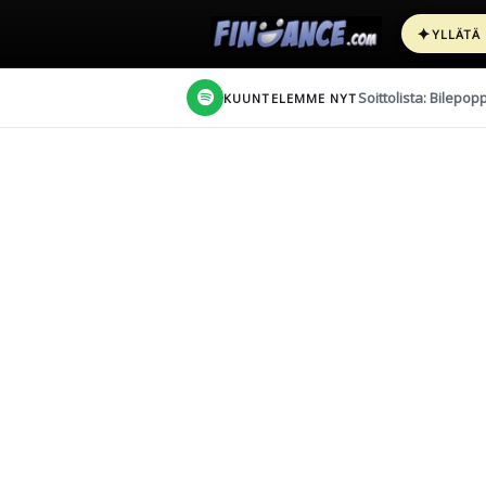
✦
YLLÄTÄ
Soittolista: Bilepop
KUUNTELEMME NYT