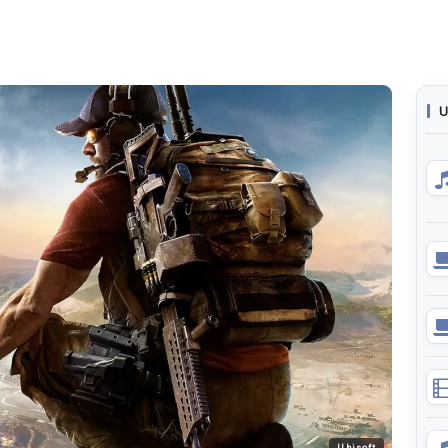
U
Ubisoft