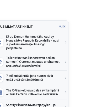
USIMMAT ARTIKKELIT
KAIKKI
KPop Demon Hunters -tähti Audrey
Nuna siirtyy Republic Recordsille – uusi
superHuman-single ilmestyy
perjantaina
Tallensitko taas kiinnostavan paikan
someen? Outernet muuttaa unohtuneet
postaukset menovinkeiksi
7 etikettisääntöä, joita nuoret eivät
enää pidä välttämättöminä
The X-Files -elokuva palaa synkempänä
– Chris Carterin K18-versio sai trailerin
Spotify rikkoi valtavan rajapyykin – jo