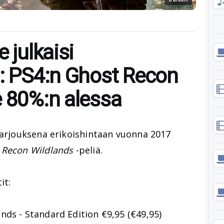
 julkaisi
n: PS4:n Ghost Recon
e 80%:n alessa
tarjouksena erikoishintaan vuonna 2017
 Recon Wildlands
-peliä.
it:
ds - Standard Edition €9,95 (€49,95)