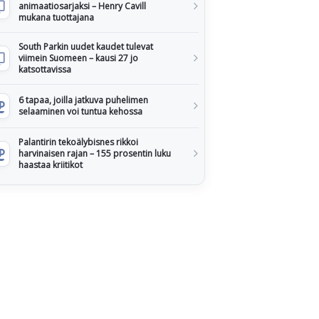
animaatiosarjaksi – Henry Cavill
mukana tuottajana
South Parkin uudet kaudet tulevat
viimein Suomeen – kausi 27 jo
katsottavissa
6 tapaa, joilla jatkuva puhelimen
selaaminen voi tuntua kehossa
Palantirin tekoälybisnes rikkoi
harvinaisen rajan – 155 prosentin luku
haastaa kriitikot