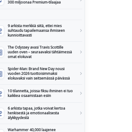
300 miljoonaa Premium-tilaajaa
9 arkista merkkiä siitä, ettei mies
suhtaudu tapailemaansa ihmiseen
kunnioittavasti
The Odyssey avasi Travis Scottille
uuden oven – seuraavaksi tähtäimessä
omat elokuvat
Spider-Man: Brand New Day nousi
vuoden 2026 tuottoisimmaksi
elokuvaksi vain seitsemässä päivässä
10 tilannetta, joissa fiksu ihminen ei tuo
kaikkea osaamistaan esiin
6 arkista tapaa, jotka voivat kertoa
henkisestä ja emotionaalisesta
älykkyydestä
Warhammer 40,000 laajenee